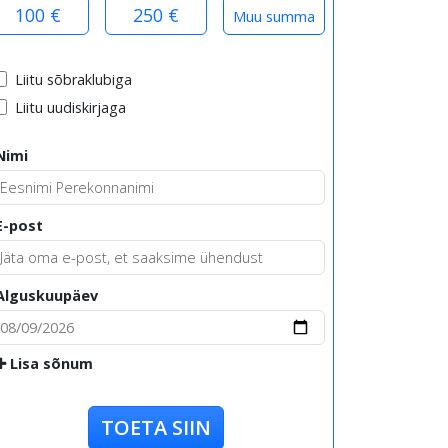
100 €
250 €
Liitu sõbraklubiga
Liitu uudiskirjaga
Nimi
E-post
Alguskuupäev
Lisa sõnum
TOETA SIIN