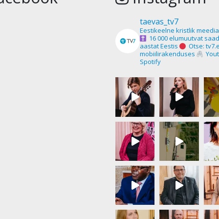
taevas_tv7
Eestikeelne kristlik meedi
16 000 elumuutvat saad
aastat Eestis
Otse: tv7.
mobiilirakenduses
Yout
Spotify