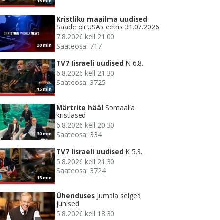
15 min
Kristliku maailma uudised
Saade oli USAs eetris 31.07.2026
7.8.2026 kell 21.00
Saateosa: 717
30 min
TV7 Iisraeli uudised
N 6.8.
6.8.2026 kell 21.30
Saateosa: 3725
15 min
Märtrite hääl
Somaalia
kristlased
6.8.2026 kell 20.30
Saateosa: 334
30 min
TV7 Iisraeli uudised
K 5.8.
5.8.2026 kell 21.30
Saateosa: 3724
15 min
Ühenduses
Jumala selged
juhised
5.8.2026 kell 18.30