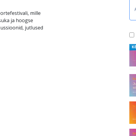
tefestivali, mille
suka ja hoogse
ussioonid, jutlused
K