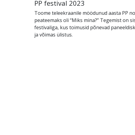
PP festival 2023
Toome teleekraanile möödunud aasta PP noor
peateemaks oli “Miks mina?” Tegemist on si
festivaliga, kus toimusid põnevad paneeldisk
ja võimas ülistus.