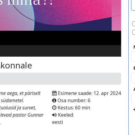
video
skonnale
me aega, et päriselt
Esimene saade: 12. apr 2024
e südametel.
Osa number: 6
olusid ja survet,
Kestus: 60 min
levad pastor Gunnar
Keeled:
.
eesti