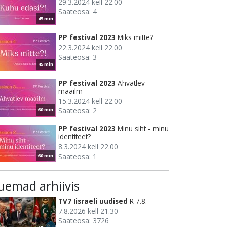
29.3.2024 kell 22.00
Saateosa: 4
45 min
PP festival 2023
Miks mitte?
22.3.2024 kell 22.00
Saateosa: 3
45 min
PP festival 2023
Ahvatlev
maailm
15.3.2024 kell 22.00
Saateosa: 2
60 min
PP festival 2023
Minu siht - minu
identiteet?
8.3.2024 kell 22.00
Saateosa: 1
60 min
uemad arhiivis
TV7 Iisraeli uudised
R 7.8.
7.8.2026 kell 21.30
Saateosa: 3726