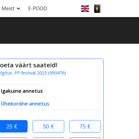
Meist
E-POOD
oeta väärt saateid!
elgitus:
PP festival 2023
(
993476
)
Igakuine annetus
Ühekordne annetus
25 €
50 €
75 €