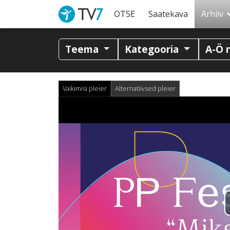
OTSE
Saatekava
Arhiiv
Teema
Kategooria
A-Ö 
Vaikimisi pleier
Alternatiivsed pleier