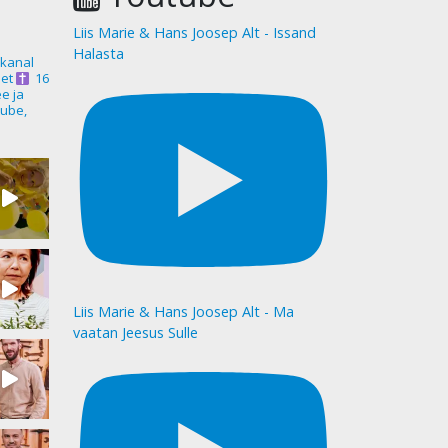
Liis Marie & Hans Joosep Alt - Issand
Halasta
akanal
et
16
ee ja
ube,
Liis Marie & Hans Joosep Alt - Ma
vaatan Jeesus Sulle