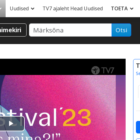
Uudised
TV7 ajaleht Head Uudised
TOETA
nimekiri
Otsi
T
S
Esita