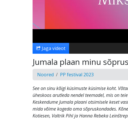
Jaga videot
Jumala plaan minu sõpru
Noored
PP festival 2023
See on sinu kõigi küsimuste küsimise koht. Võta
üheskoos arutleda nendel teemadel, mis on tei
Keskendume Jumala plaani otsimisele keset vastu
mida võime kogeda oma sõpruskondades. Kõne
Kotiesen, Valtrik Pihl ja Hanna Rebeka Leinštrep