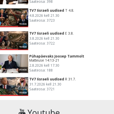
Saateosa: 398
30 min
TV7 Iisraeli uudised
T 4.8.
4.8.2026 kell 21.30
Saateosa: 3723
15 min
TV7 Iisraeli uudised
E 3.8.
3.8.2026 kell 21.30
Saateosa: 3722
15 min
Pühapäevaks Joosep Tammolt
Matteuse 14:13-21
2.8.2026 kell 17.30
Saateosa: 188
15 min
TV7 Iisraeli uudised
R 31.7.
31.7.2026 kell 21.30
Saateosa: 3721
15 min
Youtube