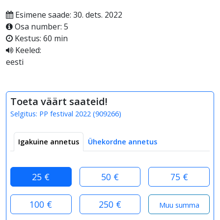
Esimene saade: 30. dets. 2022
Osa number: 5
Kestus: 60 min
Keeled:
eesti
Toeta väärt saateid!
Selgitus:
PP festival 2022
(
909266
)
Igakuine annetus
Ühekordne annetus
25 €
50 €
75 €
100 €
250 €