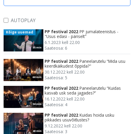
AUTOPLAY
PP festival 2022
PP jumalateenistus -
Kõige uuemad
"Usus edasi - päriselt"
6.1.2023 kell 22.00
Saateosa: 6
35 min
PP festival 2022
Paneelarutelu “Mida usu
keerdkäikudest õppida?"
30.12.2022 kell 22.00
Saateosa: 5
60 min
PP festival 2022
Paneelarutelu “Kuidas
kasvab usk seda jagades?”
16.12.2022 kell 22.00
Saateosa: 4
50 min
PP festival 2022
Kuidas hoida usku
pikkades usuvõitlustes?
9.12.2022 kell 22.00
Saateosa: 3
40 min