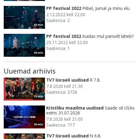
PP festival 2022
Piibel, Jumal ja minu elu
2.12.2022 kell 22.00
Saateosa: 2
55 min
PP festival 2022
Kuidas mul päriselt läheb?
25.11.2022 kell 22.00
Saateosa: 1
35 min
Uuemad arhiivis
TV7 Iisraeli uudised
R 7.8.
7.8.2026 kell 21.30
Saateosa: 3726
15 min
Kristliku maailma uudised
Saade oli USAs
eetris 31.07.2026
7.8.2026 kell 21.00
Saateosa: 717
30 min
TV7 Iisraeli uudised
N 6.8.