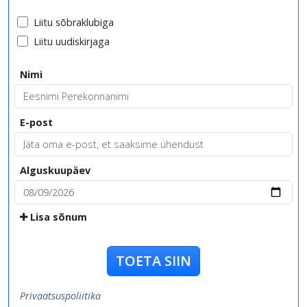
Liitu sõbraklubiga
Liitu uudiskirjaga
Nimi
E-post
Alguskuupäev
Lisa sõnum
TOETA SIIN
Privaatsuspoliitika