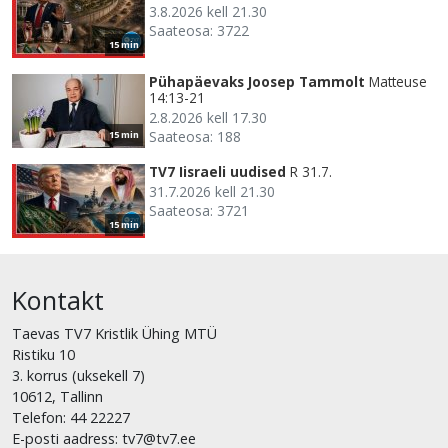
3.8.2026 kell 21.30
Saateosa: 3722
15 min
Pühapäevaks Joosep Tammolt
Matteuse
14:13-21
2.8.2026 kell 17.30
Saateosa: 188
15 min
TV7 Iisraeli uudised
R 31.7.
31.7.2026 kell 21.30
Saateosa: 3721
15 min
Kontakt
Taevas TV7 Kristlik Ühing MTÜ
Ristiku 10
3. korrus (uksekell 7)
10612, Tallinn
Telefon: 44 22227
E-posti aadress: tv7@tv7.ee