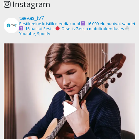
Instagram
taevas_tv7
Eestikeelne kristlik meediakanal
16 000 elumuutvat saadet
16 aastat Eestis
Otse: tv7.ee ja mobiilirakenduses
Youtube, Spotify