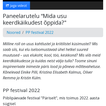
Jaga videot
Paneelarutelu “Mida usu
keerdkäikudest õppida?"
Noored
PP festival 2022
Milline roll on usus kahtlustel ja kriitilistel küsimustel? Mis
saab siis, kui elu iseloomustavad ühel hetkel suured
muutused – uus elukoht, kool, töö, keskkond? Mis viib meid
keerdkäikudesse ja kuidas neist välja tulla? Toome sinuni
inspireerivate inimeste päris lood ja põneva mõttevahetuse.
Kõnelevad Einike Pilli, Kristina Elisabeth Kalmus, Oliver
Remma ja Kristin Külm.
PP festival 2022
Piiblipäevade festival "Päriselt", mis toimus 2022. aasta
sügisel.