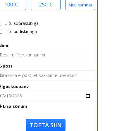
100 €
250 €
Liitu sõbraklubiga
Liitu uudiskirjaga
Nimi
E-post
Alguskuupäev
Lisa sõnum
TOETA SIIN