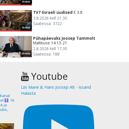
15 min
TV7 Iisraeli uudised
E 3.8.
3.8.2026 kell 21.30
Saateosa: 3722
15 min
Pühapäevaks Joosep Tammolt
Matteuse 14:13-21
2.8.2026 kell 17.30
Saateosa: 188
15 min
Youtube
Liis Marie & Hans Joosep Alt - Issand
Halasta
akanal
et
16
ee ja
ube,