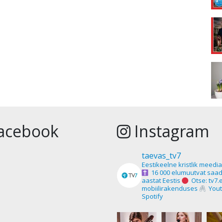
acebook
Instagram
taevas_tv7
Eestikeelne kristlik meedi
16 000 elumuutvat saad
aastat Eestis
Otse: tv7.
mobiilirakenduses
Yout
Spotify