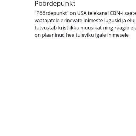
Pöördepunkt
"Pöördepunkt" on USA telekanal CBN-i saate
vaatajatele erinevate inimeste lugusid ja elu
tutvustab kristlikku muusikat ning räägib el
on plaaninud hea tuleviku igale inimesele.