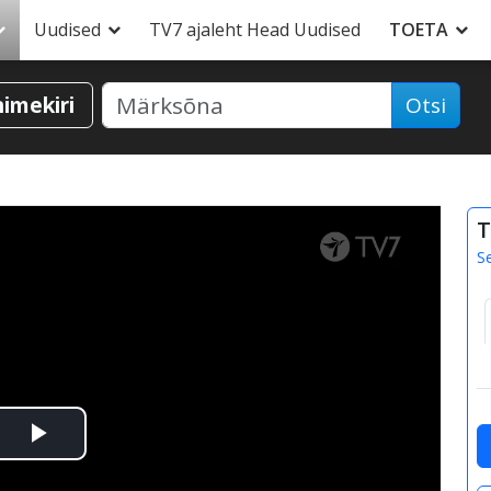
Uudised
TV7 ajaleht Head Uudised
TOETA
nimekiri
Otsi
T
S
Esita