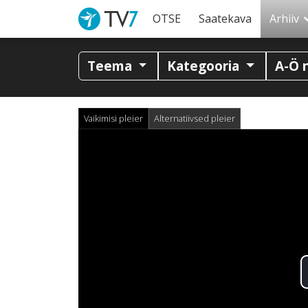
OTSE
Saatekava
Arhiiv
Teema
Kategooria
A-Ö 
Vaikimisi pleier
Alternatiivsed pleier