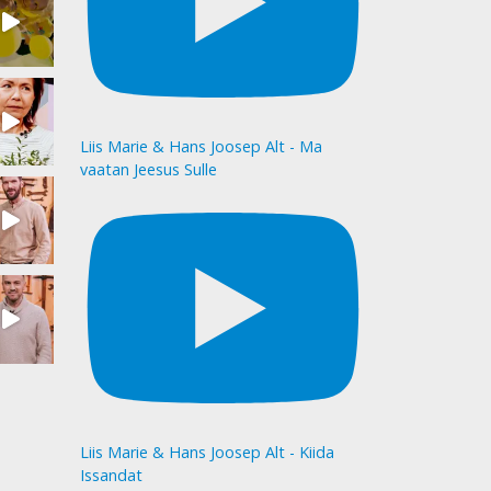
Liis Marie & Hans Joosep Alt - Ma
vaatan Jeesus Sulle
Liis Marie & Hans Joosep Alt - Kiida
Issandat