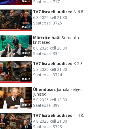
Saateosa: 717
30 min
TV7 Iisraeli uudised
N 6.8.
6.8.2026 kell 21.30
Saateosa: 3725
15 min
Märtrite hääl
Somaalia
kristlased
6.8.2026 kell 20.30
Saateosa: 334
30 min
TV7 Iisraeli uudised
K 5.8.
5.8.2026 kell 21.30
Saateosa: 3724
15 min
Ühenduses
Jumala selged
juhised
5.8.2026 kell 18.30
Saateosa: 398
30 min
TV7 Iisraeli uudised
T 4.8.
4.8.2026 kell 21.30
Saateosa: 3723