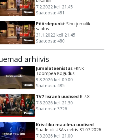
tasandil
7.2.2022 kell 21.45
Saateosa: 481
30 min
Pöördepunkt
Sinu jumalik
saatus
31.1.2022 kell 21.45
Saateosa: 480
30 min
uemad arhiivis
Jumalateenistus
EKNK
Toompea Kogudus
9.8.2026 kell 09.00
Saateosa: 485
90 min
TV7 Iisraeli uudised
R 7.8.
7.8.2026 kell 21.30
Saateosa: 3726
15 min
Kristliku maailma uudised
Saade oli USAs eetris 31.07.2026
7.8.2026 kell 21.00