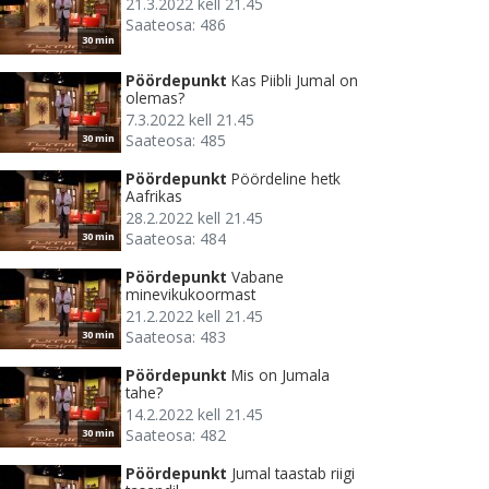
21.3.2022 kell 21.45
Saateosa: 486
30 min
Pöördepunkt
Kas Piibli Jumal on
olemas?
7.3.2022 kell 21.45
Saateosa: 485
30 min
Pöördepunkt
Pöördeline hetk
Aafrikas
28.2.2022 kell 21.45
Saateosa: 484
30 min
Pöördepunkt
Vabane
minevikukoormast
21.2.2022 kell 21.45
Saateosa: 483
30 min
Pöördepunkt
Mis on Jumala
tahe?
14.2.2022 kell 21.45
Saateosa: 482
30 min
Pöördepunkt
Jumal taastab riigi