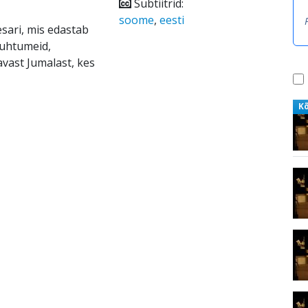
Subtiitrid:
soome
,
eesti
sari, mis edastab
juhtumeid,
avast Jumalast, kes
K