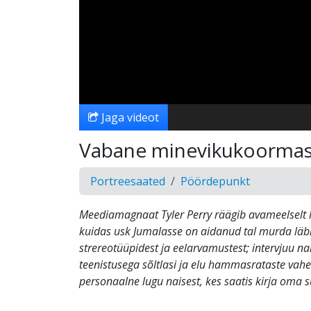
Jaga videot
Vabane minevikukoormas
Portreesaated
Pöördepunkt
Meediamagnaat Tyler Perry räägib avameelselt 
kuidas usk Jumalasse on aidanud tal murda läb
strereotüüpidest ja eelarvamustest; intervjuu n
teenistusega sõltlasi ja elu hammasrataste vahe
personaalne lugu naisest, kes saatis kirja oma s