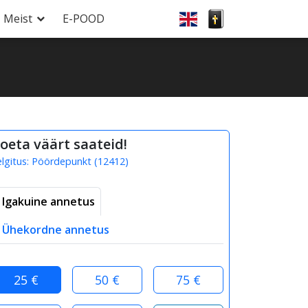
Meist
E-POOD
oeta väärt saateid!
elgitus:
Pöördepunkt
(
12412
)
Igakuine annetus
Ühekordne annetus
25 €
50 €
75 €