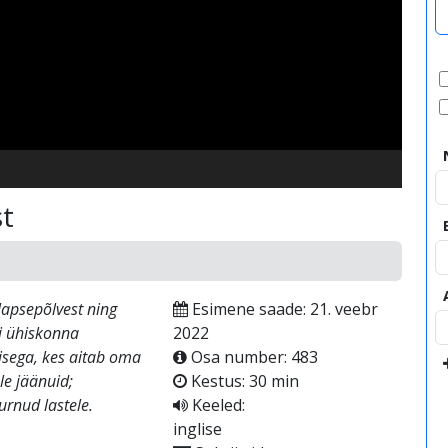
video
t
lapsepõlvest ning
Esimene saade: 21. veebr
i ühiskonna
2022
aisega, kes aitab oma
Osa number: 483
le jäänuid;
Kestus: 30 min
urnud lastele.
Keeled:
inglise