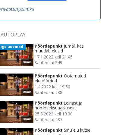
Privaatsuspoliitika
AUTOPLAY
Pöördepunkt
Jumal, kes
õige uuemad
muudab elusid
17.1.2022 kell 21.45
Saateosa: 549
30 min
Pöördepunkt
Ootamatud
elupöörded
1.4.2022 kell 19.30
Saateosa: 488
30 min
Pöördepunkt
Leinast ja
homoseksuaalsusest
25.3.2022 kell 19.30
Saateosa: 487
30 min
Pöördepunkt
Sinu elu kutse