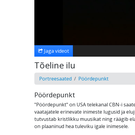
Jaga videot
Tõeline ilu
Portreesaated
Pöördepunkt
Pöördepunkt
"Pöördepunkt" on USA telekanal CBN-i saate
vaatajatele erinevate inimeste lugusid ja elu
tutvustab kristlikku muusikat ning räägib el
on plaaninud hea tuleviku igale inimesele.