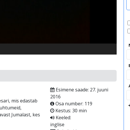
video
Esimene saade: 27. juuni
2016
sari, mis edastab
Osa number: 119
juhtumeid,
Kestus: 30 min
avast Jumalast, kes
Keeled:
inglise