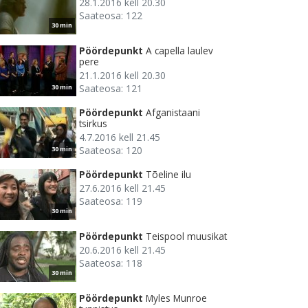
28.1.2016 kell 20.30
Saateosa: 122
30 min
Pöördepunkt
A capella laulev
pere
21.1.2016 kell 20.30
Saateosa: 121
30 min
Pöördepunkt
Afganistaani
tsirkus
4.7.2016 kell 21.45
Saateosa: 120
30 min
Pöördepunkt
Tõeline ilu
27.6.2016 kell 21.45
Saateosa: 119
30 min
Pöördepunkt
Teispool muusikat
20.6.2016 kell 21.45
Saateosa: 118
30 min
Pöördepunkt
Myles Munroe