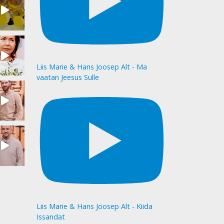
Liis Marie & Hans Joosep Alt - Ma
vaatan Jeesus Sulle
Liis Marie & Hans Joosep Alt - Kiida
Issandat