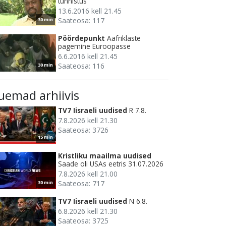
tunnistus
13.6.2016 kell 21.45
Saateosa: 117
30 min
Pöördepunkt
Aafriklaste
pagemine Euroopasse
6.6.2016 kell 21.45
Saateosa: 116
30 min
uemad arhiivis
TV7 Iisraeli uudised
R 7.8.
7.8.2026 kell 21.30
Saateosa: 3726
15 min
Kristliku maailma uudised
Saade oli USAs eetris 31.07.2026
7.8.2026 kell 21.00
Saateosa: 717
30 min
TV7 Iisraeli uudised
N 6.8.
6.8.2026 kell 21.30
Saateosa: 3725