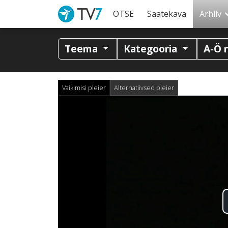
OTSE
Saatekava
Arhiiv
Teema
Kategooria
A-Ö 
Vaikimisi pleier
Alternatiivsed pleier