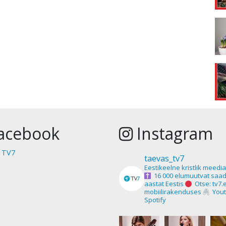
acebook
Instagram
 TV7
taevas_tv7
Eestikeelne kristlik meedi
16 000 elumuutvat saad
aastat Eestis
Otse: tv7.
mobiilirakenduses
Yout
Spotify