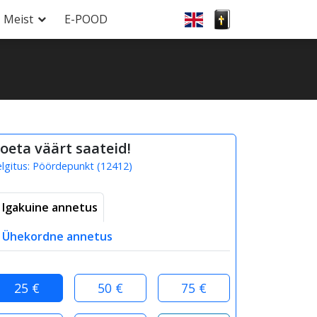
Meist
E-POOD
oeta väärt saateid!
elgitus:
Pöördepunkt
(
12412
)
Igakuine annetus
Ühekordne annetus
25 €
50 €
75 €