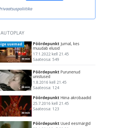
Privaatsuspoliitika
AUTOPLAY
Pöördepunkt
Jumal, kes
õige uuemad
muudab elusid
17.1.2022 kell 21.45
Saateosa: 549
30 min
Pöördepunkt
Purunenud
unistused
1.8.2016 kell 21.45
Saateosa: 124
30 min
Pöördepunkt
Hiina akrobaadid
25.7.2016 kell 21.45
Saateosa: 123
30 min
Pöördepunkt
Uued eesmärgid