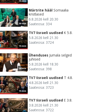
15 min
Märtrite hääl
Somaalia
kristlased
6.8.2026 kell 20.30
Saateosa: 334
30 min
TV7 Iisraeli uudised
K 5.8.
5.8.2026 kell 21.30
Saateosa: 3724
15 min
Ühenduses
Jumala selged
juhised
5.8.2026 kell 18.30
Saateosa: 398
30 min
TV7 Iisraeli uudised
T 4.8.
4.8.2026 kell 21.30
Saateosa: 3723
15 min
TV7 Iisraeli uudised
E 3.8.
3.8.2026 kell 21.30
Saateosa: 3722