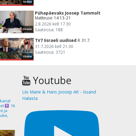
15 min
Pühapäevaks Joosep Tammolt
Matteuse 14:13-21
2.8.2026 kell 17.30
Saateosa: 188
15 min
TV7 Iisraeli uudised
R 31.7.
31.7.2026 kell 21.30
Saateosa: 3721
15 min
Youtube
Liis Marie & Hans Joosep Alt - Issand
Halasta
akanal
et
16
ee ja
ube,