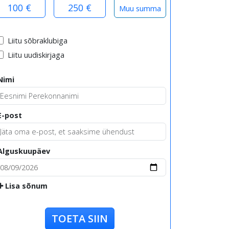
100 €
250 €
Liitu sõbraklubiga
Liitu uudiskirjaga
Nimi
E-post
Alguskuupäev
Lisa sõnum
TOETA SIIN