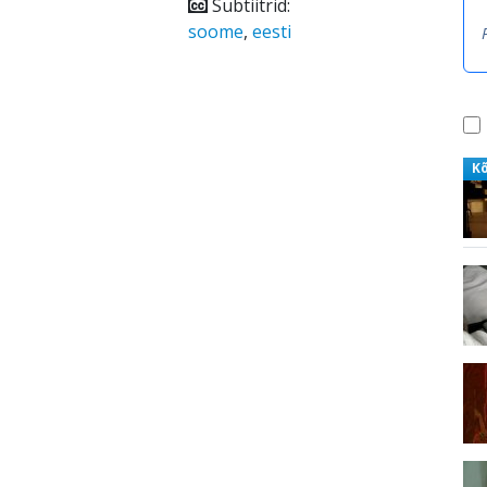
Subtiitrid:
soome
,
eesti
K