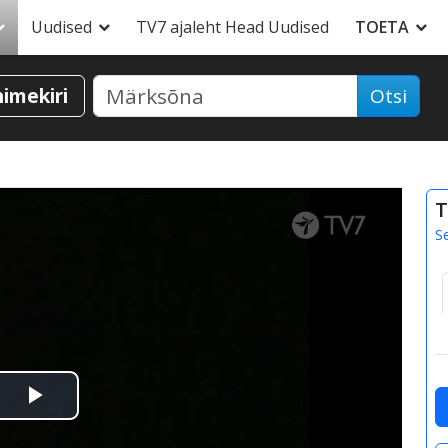
Uudised
TV7 ajaleht Head Uudised
TOETA
nimekiri
Otsi
T
S
Esita