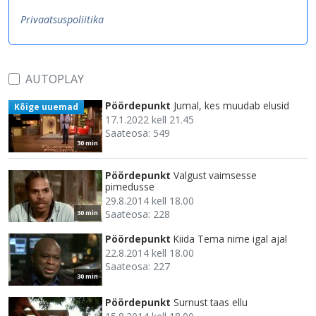
Privaatsuspoliitika
AUTOPLAY
Pöördepunkt
Jumal, kes muudab elusid
Kõige uuemad
17.1.2022 kell 21.45
Saateosa: 549
30 min
Pöördepunkt
Valgust vaimsesse
pimedusse
29.8.2014 kell 18.00
Saateosa: 228
30 min
Pöördepunkt
Kiida Tema nime igal ajal
22.8.2014 kell 18.00
Saateosa: 227
30 min
Pöördepunkt
Surnust taas ellu