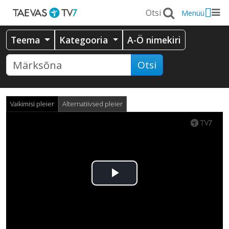
Menüü
Teema
Kategooria
A-Ö nimekiri
Otsi
Vaikimisi pleier
Alternatiivsed pleier
Esita
video