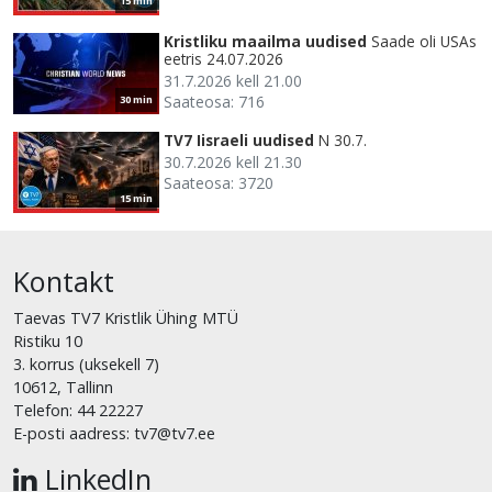
15 min
Kristliku maailma uudised
Saade oli USAs
eetris 24.07.2026
31.7.2026 kell 21.00
Saateosa: 716
30 min
TV7 Iisraeli uudised
N 30.7.
30.7.2026 kell 21.30
Saateosa: 3720
15 min
Kontakt
Taevas TV7 Kristlik Ühing MTÜ
Ristiku 10
3. korrus (uksekell 7)
10612, Tallinn
Telefon: 44 22227
E-posti aadress: tv7@tv7.ee
LinkedIn