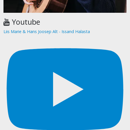
Youtube
Liis Marie & Hans Joosep Alt - Issand Halasta