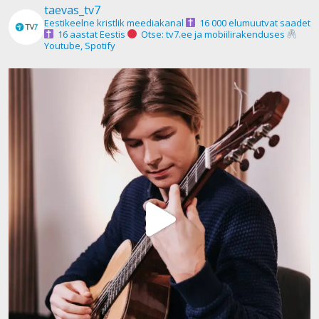
taevas_tv7
Eestikeelne kristlik meediakanal
16 000 elumuutvat saadet
16 aastat Eestis
Otse: tv7.ee ja mobiilirakenduses
Youtube, Spotify