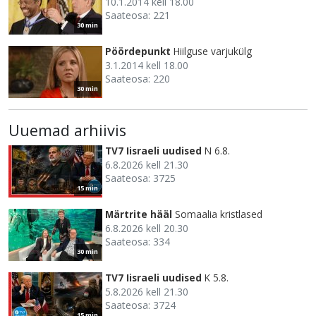
10.1.2014 kell 18.00
Saateosa: 221
30 min
Pöördepunkt
Hiilguse varjukülg
3.1.2014 kell 18.00
Saateosa: 220
30 min
Uuemad arhiivis
TV7 Iisraeli uudised
N 6.8.
6.8.2026 kell 21.30
Saateosa: 3725
15 min
Märtrite hääl
Somaalia kristlased
6.8.2026 kell 20.30
Saateosa: 334
30 min
TV7 Iisraeli uudised
K 5.8.
5.8.2026 kell 21.30
Saateosa: 3724
15 min