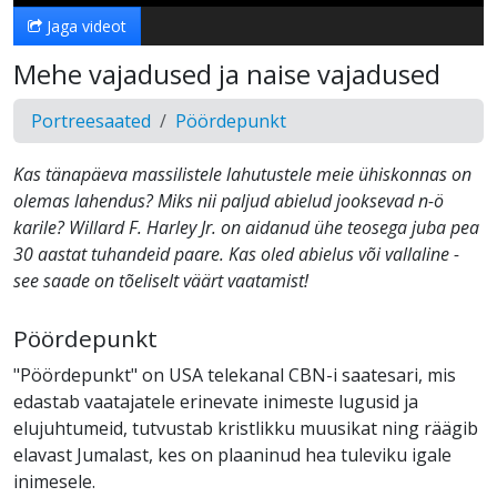
Jaga videot
Mehe vajadused ja naise vajadused
Portreesaated
Pöördepunkt
Kas tänapäeva massilistele lahutustele meie ühiskonnas on
olemas lahendus? Miks nii paljud abielud jooksevad n-ö
karile? Willard F. Harley Jr. on aidanud ühe teosega juba pea
30 aastat tuhandeid paare. Kas oled abielus või vallaline -
see saade on tõeliselt väärt vaatamist!
Pöördepunkt
"Pöördepunkt" on USA telekanal CBN-i saatesari, mis
edastab vaatajatele erinevate inimeste lugusid ja
elujuhtumeid, tutvustab kristlikku muusikat ning räägib
elavast Jumalast, kes on plaaninud hea tuleviku igale
inimesele.