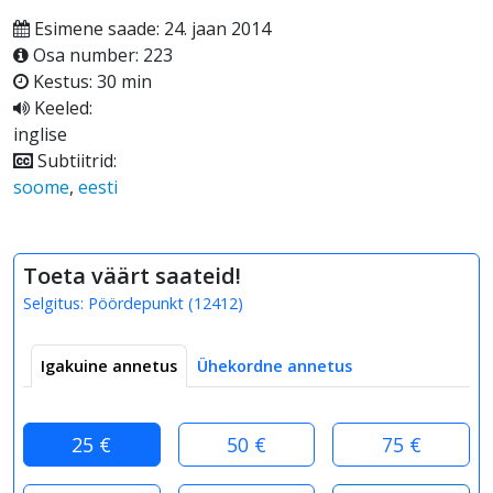
Esimene saade: 24. jaan 2014
Osa number: 223
Kestus: 30 min
Keeled:
inglise
Subtiitrid:
soome
,
eesti
Toeta väärt saateid!
Selgitus:
Pöördepunkt
(
12412
)
Igakuine annetus
Ühekordne annetus
25 €
50 €
75 €