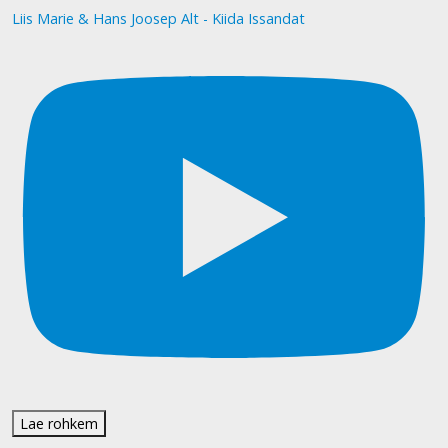
Liis Marie & Hans Joosep Alt - Kiida Issandat
Lae rohkem