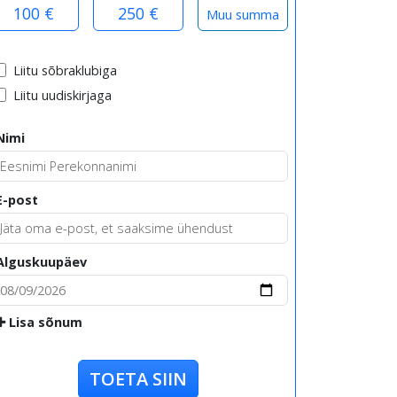
100 €
250 €
Liitu sõbraklubiga
Liitu uudiskirjaga
Nimi
E-post
Alguskuupäev
Lisa sõnum
TOETA SIIN