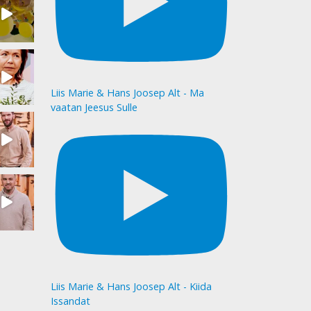
Liis Marie & Hans Joosep Alt - Ma
vaatan Jeesus Sulle
Liis Marie & Hans Joosep Alt - Kiida
Issandat