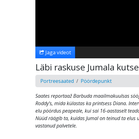
Jaga videot
Läbi raskuse Jumala kuts
Portreesaated
Pöördepunkt
Saates reportaaž Barbuda maailmakuulsas söö
Roddy's, mida külastas ka printsess Diana. Inter
elu pöördus peapeale, kui sai 16-aastaselt tea
Nüüd räägib ta, kuidas Jumal on teinud ta elus
vastanud palvetele.