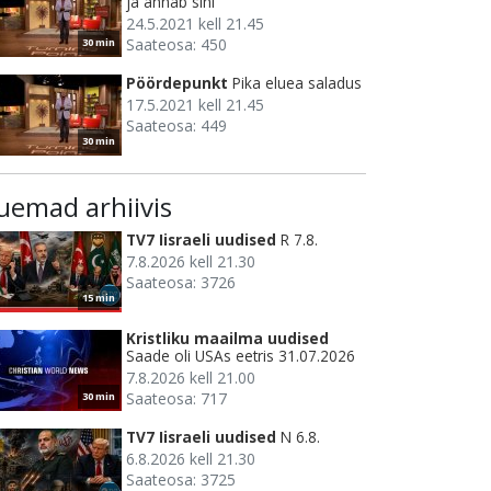
ja annab sihi
24.5.2021 kell 21.45
Saateosa: 450
30 min
Pöördepunkt
Pika eluea saladus
17.5.2021 kell 21.45
Saateosa: 449
30 min
uemad arhiivis
TV7 Iisraeli uudised
R 7.8.
7.8.2026 kell 21.30
Saateosa: 3726
15 min
Kristliku maailma uudised
Saade oli USAs eetris 31.07.2026
7.8.2026 kell 21.00
Saateosa: 717
30 min
TV7 Iisraeli uudised
N 6.8.
6.8.2026 kell 21.30
Saateosa: 3725