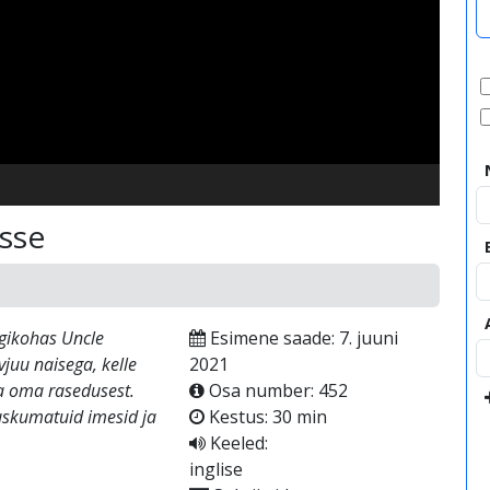
video
esse
gikohas Uncle
Esimene saade: 7. juuni
vjuu naisega, kelle
2021
da oma rasedusest.
Osa number: 452
 uskumatuid imesid ja
Kestus: 30 min
Keeled:
inglise