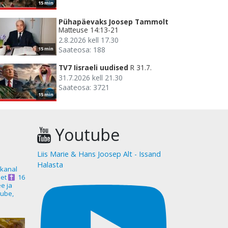
15 min
Pühapäevaks Joosep Tammolt
Matteuse 14:13-21
2.8.2026 kell 17.30
Saateosa: 188
15 min
TV7 Iisraeli uudised
R 31.7.
31.7.2026 kell 21.30
Saateosa: 3721
15 min
Youtube
Liis Marie & Hans Joosep Alt - Issand
Halasta
akanal
et
16
ee ja
ube,