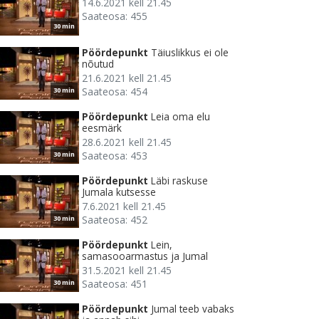
14.6.2021 kell 21.45
Saateosa: 455
30 min
Pöördepunkt
Täiuslikkus ei ole
nõutud
21.6.2021 kell 21.45
Saateosa: 454
30 min
Pöördepunkt
Leia oma elu
eesmärk
28.6.2021 kell 21.45
Saateosa: 453
30 min
Pöördepunkt
Läbi raskuse
Jumala kutsesse
7.6.2021 kell 21.45
Saateosa: 452
30 min
Pöördepunkt
Lein,
samasooarmastus ja Jumal
31.5.2021 kell 21.45
Saateosa: 451
30 min
Pöördepunkt
Jumal teeb vabaks