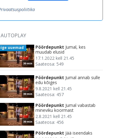
Privaatsuspoliitika
AUTOPLAY
Pöördepunkt
Jumal, kes
õige uuemad
muudab elusid
17.1.2022 kell 21.45
Saateosa: 549
30 min
Pöördepunkt
Jumal annab sulle
edu kõiges
9.8.2021 kell 21.45
Saateosa: 457
30 min
Pöördepunkt
Jumal vabastab
mineviku koormast
2.8.2021 kell 21.45
Saateosa: 456
30 min
Pöördepunkt
Jää iseendaks