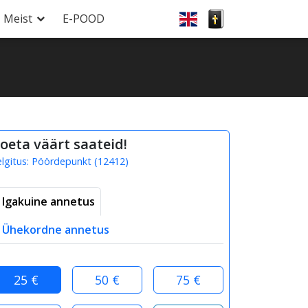
Meist
E-POOD
oeta väärt saateid!
elgitus:
Pöördepunkt
(
12412
)
Igakuine annetus
Ühekordne annetus
25 €
50 €
75 €