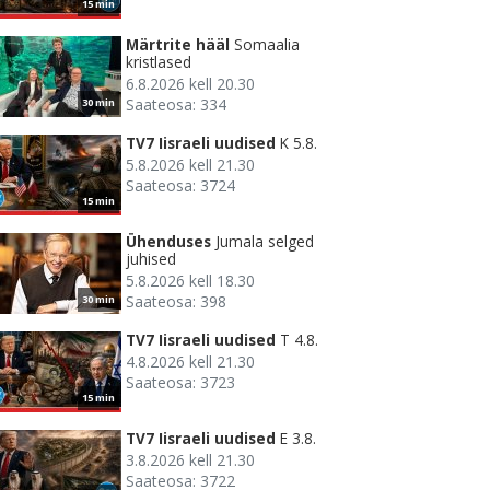
15 min
Märtrite hääl
Somaalia
kristlased
6.8.2026 kell 20.30
Saateosa: 334
30 min
TV7 Iisraeli uudised
K 5.8.
5.8.2026 kell 21.30
Saateosa: 3724
15 min
Ühenduses
Jumala selged
juhised
5.8.2026 kell 18.30
Saateosa: 398
30 min
TV7 Iisraeli uudised
T 4.8.
4.8.2026 kell 21.30
Saateosa: 3723
15 min
TV7 Iisraeli uudised
E 3.8.
3.8.2026 kell 21.30
Saateosa: 3722