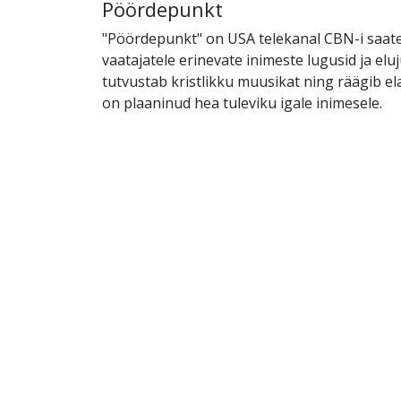
Pöördepunkt
"Pöördepunkt" on USA telekanal CBN-i saate
vaatajatele erinevate inimeste lugusid ja elu
tutvustab kristlikku muusikat ning räägib el
on plaaninud hea tuleviku igale inimesele.