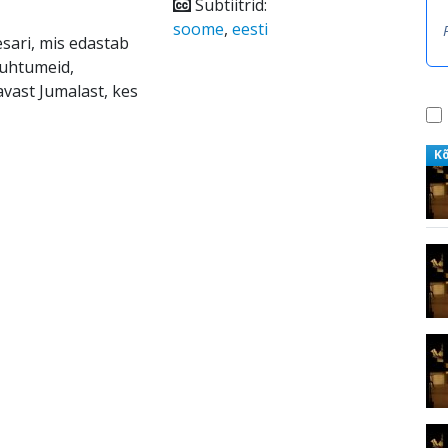
Subtiitrid:
soome
,
eesti
sari, mis edastab
juhtumeid,
avast Jumalast, kes
K