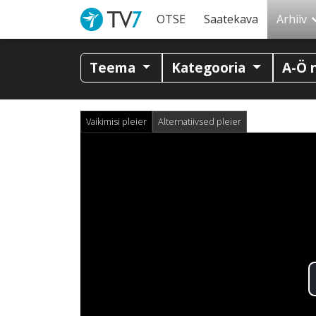
OTSE
Saatekava
Arhiiv
Teema
Kategooria
A-Ö 
Vaikimisi pleier
Alternatiivsed pleier