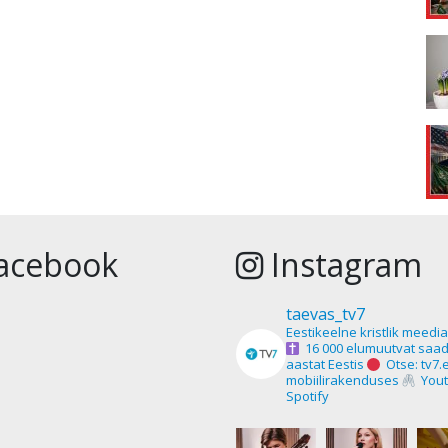
acebook
Instagram
taevas_tv7
Eestikeelne kristlik meedi
16 000 elumuutvat saad
aastat Eestis
Otse: tv7.
mobiilirakenduses
Yout
Spotify