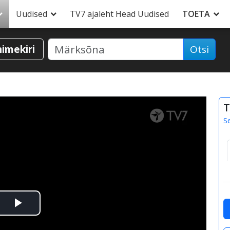
Uudised
TV7 ajaleht Head Uudised
TOETA
nimekiri
Otsi
T
S
Esita