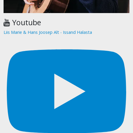
Youtube
Liis Marie & Hans Joosep Alt - Issand Halasta