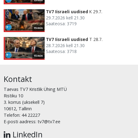
15 min
TV7 Iisraeli uudised
K 29.7.
29.7.2026 kell 21.30
Saateosa: 3719
15 min
TV7 Iisraeli uudised
T 28.7.
28.7.2026 kell 21.30
Saateosa: 3718
15 min
Kontakt
Taevas TV7 Kristlik Ühing MTÜ
Ristiku 10
3. korrus (uksekell 7)
10612, Tallinn
Telefon: 44 22227
E-posti aadress: tv7@tv7.ee
LinkedIn