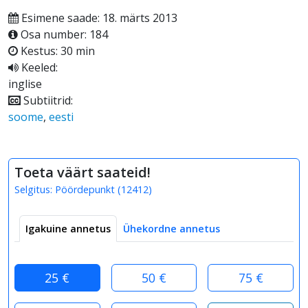
Esimene saade: 18. märts 2013
Osa number: 184
Kestus: 30 min
Keeled:
inglise
Subtiitrid:
soome
,
eesti
Toeta väärt saateid!
Selgitus:
Pöördepunkt
(
12412
)
Igakuine annetus
Ühekordne annetus
25 €
50 €
75 €