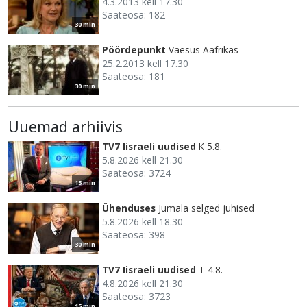
4.3.2013 kell 17.30
Saateosa: 182
30 min
Pöördepunkt
Vaesus Aafrikas
25.2.2013 kell 17.30
Saateosa: 181
30 min
Uuemad arhiivis
TV7 Iisraeli uudised
K 5.8.
5.8.2026 kell 21.30
Saateosa: 3724
15 min
Ühenduses
Jumala selged juhised
5.8.2026 kell 18.30
Saateosa: 398
30 min
TV7 Iisraeli uudised
T 4.8.
4.8.2026 kell 21.30
Saateosa: 3723
15 min