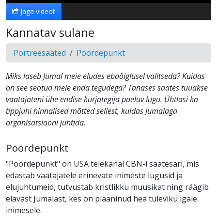
Jaga videot
Kannatav sulane
Portreesaated
Pöördepunkt
Miks laseb Jumal meie eludes ebaõiglusel valitseda? Kuidas
on see seotud meie enda tegudega? Tänases saates tuuakse
vaatajateni ühe endise kurjategija paeluv lugu. Ühtlasi ka
tippjuhi hinnalised mõtted sellest, kuidas Jumalaga
organisatsiooni juhtida.
Pöördepunkt
"Pöördepunkt" on USA telekanal CBN-i saatesari, mis
edastab vaatajatele erinevate inimeste lugusid ja
elujuhtumeid, tutvustab kristlikku muusikat ning räägib
elavast Jumalast, kes on plaaninud hea tuleviku igale
inimesele.