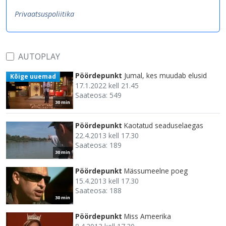
Privaatsuspoliitika
AUTOPLAY
Pöördepunkt
Jumal, kes muudab elusid
Kõige uuemad
17.1.2022 kell 21.45
Saateosa: 549
30 min
Pöördepunkt
Kaotatud seaduselaegas
22.4.2013 kell 17.30
Saateosa: 189
30 min
Pöördepunkt
Mässumeelne poeg
15.4.2013 kell 17.30
Saateosa: 188
30 min
Pöördepunkt
Miss Ameerika