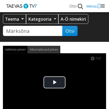
Menüü
Teema
Kategooria
A-Ö nimekiri
Otsi
Vaikimisi pleier
Alternatiivsed pleier
Esita
video