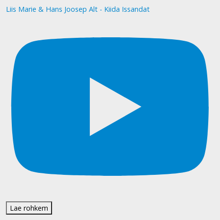
Liis Marie & Hans Joosep Alt - Kiida Issandat
Lae rohkem