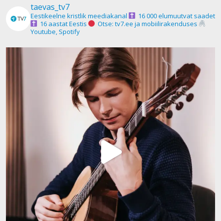
taevas_tv7
Eestikeelne kristlik meediakanal
16 000 elumuutvat saadet
16 aastat Eestis
Otse: tv7.ee ja mobiilirakenduses
Youtube, Spotify