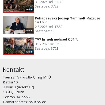
3.8.2026 kell 21.30
Saateosa: 3722
15 min
Pühapäevaks Joosep Tammolt
Matteuse
14:13-21
2.8.2026 kell 17.30
Saateosa: 188
15 min
TV7 Iisraeli uudised
R 31.7.
31.7.2026 kell 21.30
Saateosa: 3721
15 min
Kontakt
Taevas TV7 Kristlik Ühing MTÜ
Ristiku 10
3. korrus (uksekell 7)
10612, Tallinn
Telefon: 44 22227
E-posti aadress: tv7@tv7.ee