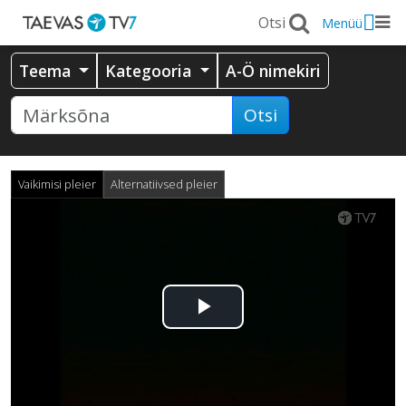
Menüü
Teema
Kategooria
A-Ö nimekiri
Otsi
Vaikimisi pleier
Alternatiivsed pleier
Esita
video