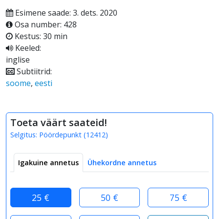
Esimene saade: 3. dets. 2020
Osa number: 428
Kestus: 30 min
Keeled:
inglise
Subtiitrid:
soome
,
eesti
Toeta väärt saateid!
Selgitus:
Pöördepunkt
(
12412
)
Igakuine annetus
Ühekordne annetus
25 €
50 €
75 €