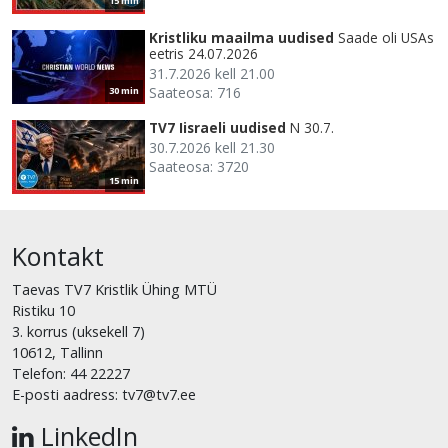
15 min
Kristliku maailma uudised
Saade oli USAs
eetris 24.07.2026
31.7.2026 kell 21.00
Saateosa: 716
30 min
TV7 Iisraeli uudised
N 30.7.
30.7.2026 kell 21.30
Saateosa: 3720
15 min
Kontakt
Taevas TV7 Kristlik Ühing MTÜ
Ristiku 10
3. korrus (uksekell 7)
10612, Tallinn
Telefon: 44 22227
E-posti aadress: tv7@tv7.ee
LinkedIn