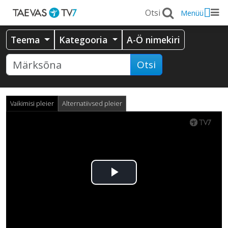
Menüü
Teema
Kategooria
A-Ö nimekiri
Otsi
Vaikimisi pleier
Alternatiivsed pleier
Esita
video