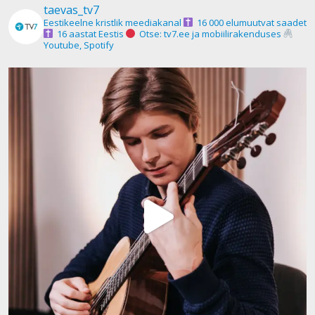
taevas_tv7
Eestikeelne kristlik meediakanal
16 000 elumuutvat saadet
16 aastat Eestis
Otse: tv7.ee ja mobiilirakenduses
Youtube, Spotify