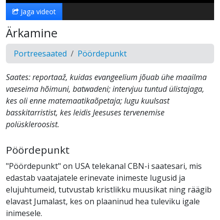
Jaga videot
Ärkamine
Portreesaated
Pöördepunkt
Saates: reportaaž, kuidas evangeelium jõuab ühe maailma
vaeseima hõimuni, batwadeni; intervjuu tuntud ülistajaga,
kes oli enne matemaatikaõpetaja; lugu kuulsast
basskitarristist, kes leidis Jeesuses tervenemise
polüskleroosist.
Pöördepunkt
"Pöördepunkt" on USA telekanal CBN-i saatesari, mis
edastab vaatajatele erinevate inimeste lugusid ja
elujuhtumeid, tutvustab kristlikku muusikat ning räägib
elavast Jumalast, kes on plaaninud hea tuleviku igale
inimesele.