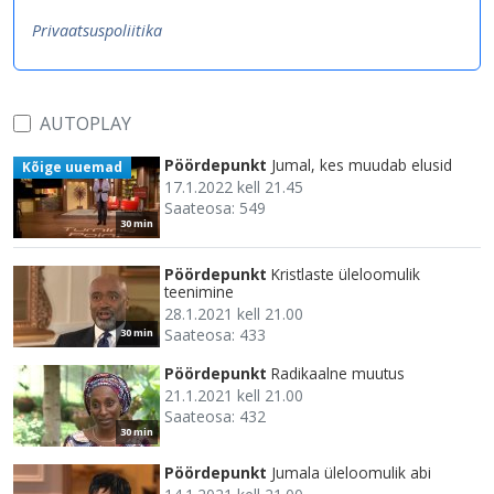
Privaatsuspoliitika
AUTOPLAY
Pöördepunkt
Jumal, kes muudab elusid
Kõige uuemad
17.1.2022 kell 21.45
Saateosa: 549
30 min
Pöördepunkt
Kristlaste üleloomulik
teenimine
28.1.2021 kell 21.00
Saateosa: 433
30 min
Pöördepunkt
Radikaalne muutus
21.1.2021 kell 21.00
Saateosa: 432
30 min
Pöördepunkt
Jumala üleloomulik abi