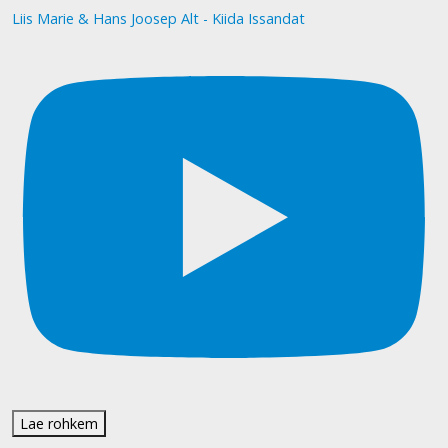
Liis Marie & Hans Joosep Alt - Kiida Issandat
Lae rohkem