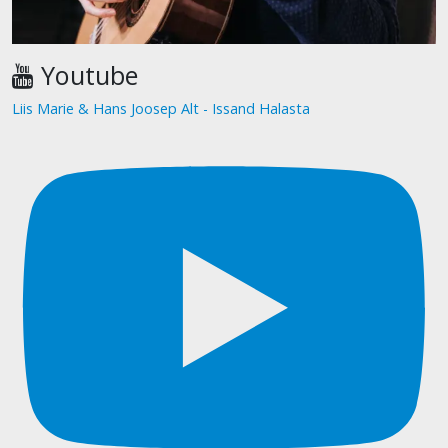
Youtube
Liis Marie & Hans Joosep Alt - Issand Halasta