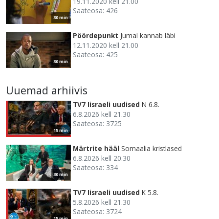
19.11.2020 kell 21.00
Saateosa: 426
30 min
Pöördepunkt
Jumal kannab läbi
12.11.2020 kell 21.00
Saateosa: 425
30 min
Uuemad arhiivis
TV7 Iisraeli uudised
N 6.8.
6.8.2026 kell 21.30
Saateosa: 3725
15 min
Märtrite hääl
Somaalia kristlased
6.8.2026 kell 20.30
Saateosa: 334
30 min
TV7 Iisraeli uudised
K 5.8.
5.8.2026 kell 21.30
Saateosa: 3724
15 min