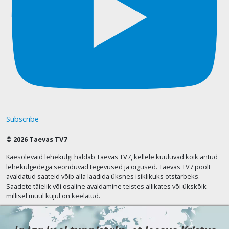
Subscribe
© 2026 Taevas TV7
Käesolevaid lehekülgi haldab Taevas TV7, kellele kuuluvad kõik antud
lehekülgedega seonduvad tegevused ja õigused. Taevas TV7 poolt
avaldatud saateid võib alla laadida üksnes isiklikuks otstarbeks.
Saadete täielik või osaline avaldamine teistes allikates või ükskõik
millisel muul kujul on keelatud.