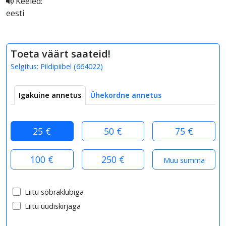
Keeled:
eesti
Toeta väärt saateid!
Selgitus:
Pildipiibel
(
664022
)
Igakuine annetus
Ühekordne annetus
25 €
50 €
75 €
100 €
250 €
Liitu sõbraklubiga
Liitu uudiskirjaga