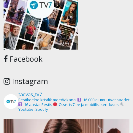
Facebook
Instagram
taevas_tv7
Eestikeelne kristlik meediakanal
16 000 elumuutvat saadet
16 aastat Eestis
Otse: tv7.ee ja mobiilirakenduses
Youtube, Spotify