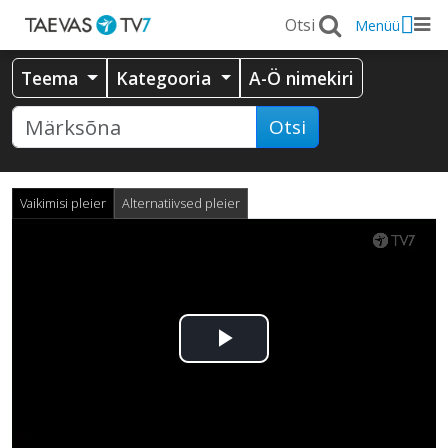
Menüü
Teema
Kategooria
A-Ö nimekiri
Otsi
Vaikimisi pleier
Alternatiivsed pleier
Esita
video