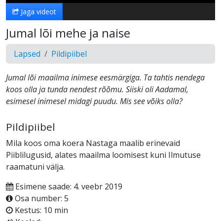
Jaga videot
Jumal lõi mehe ja naise
Lapsed
Pildipiibel
Jumal lõi maailma inimese eesmärgiga. Ta tahtis nendega
koos olla ja tunda nendest rõõmu. Siiski oli Aadamal,
esimesel inimesel midagi puudu. Mis see võiks olla?
Pildipiibel
Mila koos oma koera Nastaga maalib erinevaid
Piiblilugusid, alates maailma loomisest kuni Ilmutuse
raamatuni välja.
Esimene saade: 4. veebr 2019
Osa number: 5
Kestus: 10 min