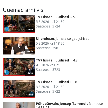
Uuemad arhiivis
TV7 Iisraeli uudised
K 5.8.
5.8.2026 kell 21.30
Saateosa: 3724
15 min
Ühenduses
Jumala selged juhised
5.8.2026 kell 18.30
Saateosa: 398
30 min
TV7 Iisraeli uudised
T 4.8.
4.8.2026 kell 21.30
Saateosa: 3723
15 min
TV7 Iisraeli uudised
E 3.8.
3.8.2026 kell 21.30
Saateosa: 3722
15 min
Pühapäevaks Joosep Tammolt
Matteuse
14:13-21