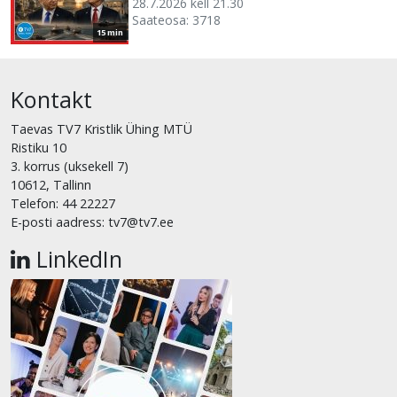
28.7.2026 kell 21.30
Saateosa: 3718
15 min
Kontakt
Taevas TV7 Kristlik Ühing MTÜ
Ristiku 10
3. korrus (uksekell 7)
10612, Tallinn
Telefon: 44 22227
E-posti aadress: tv7@tv7.ee
LinkedIn