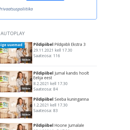
Privaatsuspoliitika
AUTOPLAY
Pildipiibel
Pildipiibli Ekstra 3
õige uuemad
29.11.2021 kell 17.30
Saateosa: 116
10 min
Pildipiibel
Jumal kandis hoolt
Eelija eest
8.2.2021 kell 17.30
Saateosa: 84
10 min
Pildipiibel
Seeba kuninganna
1.2.2021 kell 17.30
Saateosa: 83
10 min
Pildipiibel
Hoone Jumalale