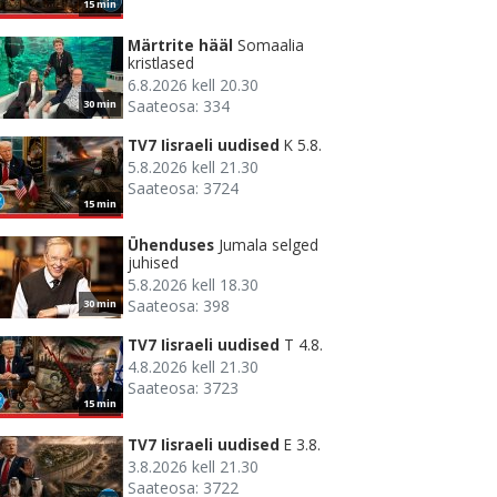
15 min
Märtrite hääl
Somaalia
kristlased
6.8.2026 kell 20.30
Saateosa: 334
30 min
TV7 Iisraeli uudised
K 5.8.
5.8.2026 kell 21.30
Saateosa: 3724
15 min
Ühenduses
Jumala selged
juhised
5.8.2026 kell 18.30
Saateosa: 398
30 min
TV7 Iisraeli uudised
T 4.8.
4.8.2026 kell 21.30
Saateosa: 3723
15 min
TV7 Iisraeli uudised
E 3.8.
3.8.2026 kell 21.30
Saateosa: 3722