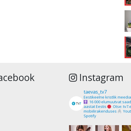
acebook
Instagram
taevas_tv7
Eestikeelne kristlik meedi
16 000 elumuutvat saad
aastat Eestis
Otse: tv7.
mobiilirakenduses
Yout
Spotify