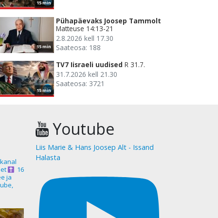
15 min
Pühapäevaks Joosep Tammolt
Matteuse 14:13-21
2.8.2026 kell 17.30
Saateosa: 188
15 min
TV7 Iisraeli uudised
R 31.7.
31.7.2026 kell 21.30
Saateosa: 3721
15 min
Youtube
Liis Marie & Hans Joosep Alt - Issand
Halasta
akanal
et
16
ee ja
ube,