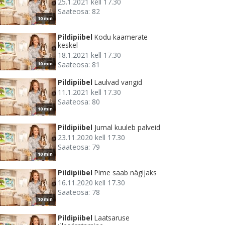
25.1.2021 kell 17.30
Saateosa: 82
10 min
Pildipiibel
Kodu kaamerate
keskel
18.1.2021 kell 17.30
Saateosa: 81
10 min
Pildipiibel
Laulvad vangid
11.1.2021 kell 17.30
Saateosa: 80
10 min
Pildipiibel
Jumal kuuleb palveid
23.11.2020 kell 17.30
Saateosa: 79
10 min
Pildipiibel
Pime saab nägijaks
16.11.2020 kell 17.30
Saateosa: 78
10 min
Pildipiibel
Laatsaruse