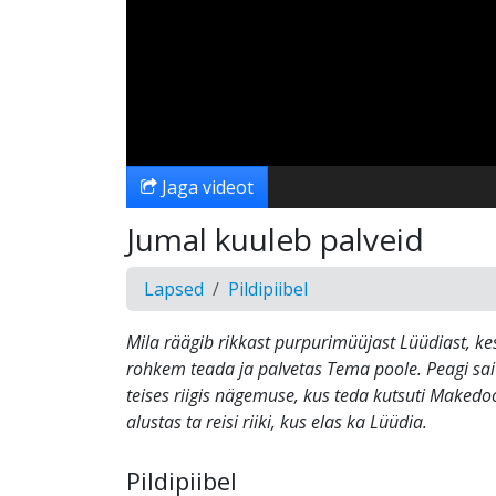
Jaga videot
Jumal kuuleb palveid
Lapsed
Pildipiibel
Mila räägib rikkast purpurimüüjast Lüüdiast, ke
rohkem teada ja palvetas Tema poole. Peagi sa
teises riigis nägemuse, kus teda kutsuti Makedoo
alustas ta reisi riiki, kus elas ka Lüüdia.
Pildipiibel