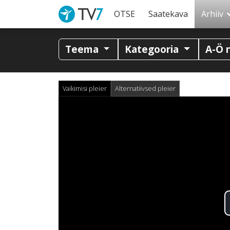
OTSE
Saatekava
Arhiiv
Teema
Kategooria
A-Ö 
Vaikimisi pleier
Alternatiivsed pleier