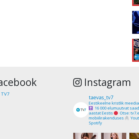
acebook
Instagram
 TV7
taevas_tv7
Eestikeelne kristlik meedi
16 000 elumuutvat saad
aastat Eestis
Otse: tv7.
mobiilirakenduses
Yout
Spotify