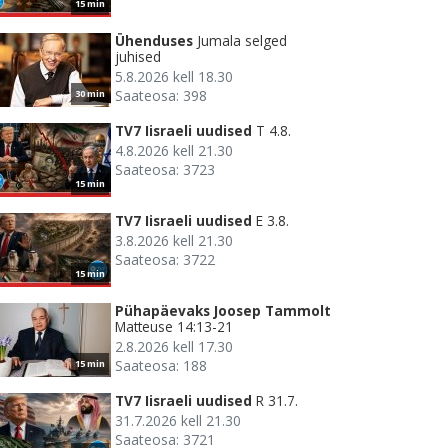
15 min
Ühenduses
Jumala selged
juhised
5.8.2026 kell 18.30
Saateosa: 398
30 min
TV7 Iisraeli uudised
T 4.8.
4.8.2026 kell 21.30
Saateosa: 3723
15 min
TV7 Iisraeli uudised
E 3.8.
3.8.2026 kell 21.30
Saateosa: 3722
15 min
Pühapäevaks Joosep Tammolt
Matteuse 14:13-21
2.8.2026 kell 17.30
Saateosa: 188
15 min
TV7 Iisraeli uudised
R 31.7.
31.7.2026 kell 21.30
Saateosa: 3721