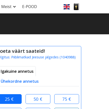
Meist
E-POOD
oeta väärt saateid!
elgitus:
Piiblimatkad Jeesuse jälgedes
(
1040988
)
Igakuine annetus
Ühekordne annetus
25 €
50 €
75 €