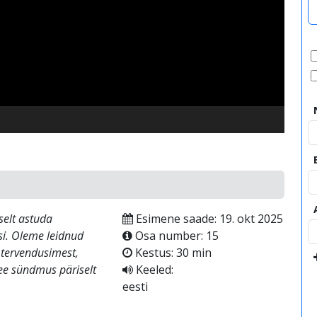
video
selt astuda
Esimene saade: 19. okt 2025
si. Oleme leidnud
Osa number: 15
e tervendusimest,
Kestus: 30 min
see sündmus päriselt
Keeled:
eesti