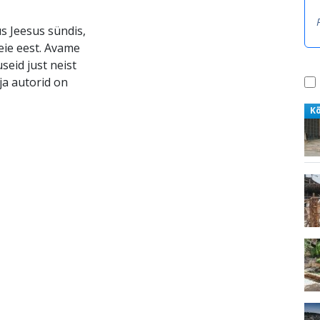
s Jeesus sündis,
meie eest. Avame
seid just neist
ja autorid on
K