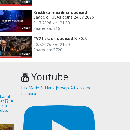
15 min
Kristliku maailma uudised
Saade oli USAs eetris 24.07.2026
31.7.2026 kell 21.00
Saateosa: 716
30 min
TV7 Iisraeli uudised
N 30.7.
30.7.2026 kell 21.30
Saateosa: 3720
15 min
Youtube
Liis Marie & Hans Joosep Alt - Issand
Halasta
akanal
et
16
ee ja
ube,