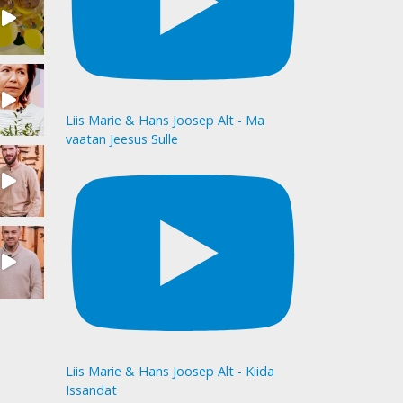
Liis Marie & Hans Joosep Alt - Ma
vaatan Jeesus Sulle
Liis Marie & Hans Joosep Alt - Kiida
Issandat