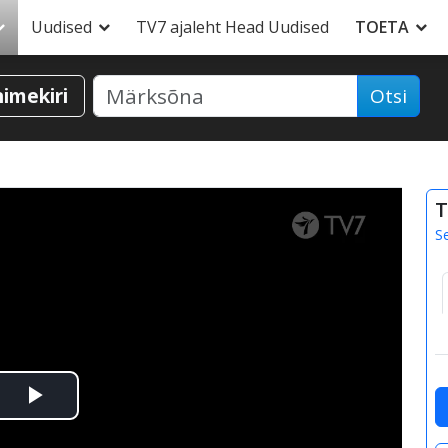
Uudised
TV7 ajaleht Head Uudised
TOETA
nimekiri
Otsi
T
S
Esita