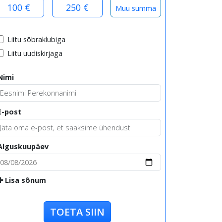
100 €
250 €
Liitu sõbraklubiga
Liitu uudiskirjaga
Nimi
E-post
Alguskuupäev
Lisa sõnum
TOETA SIIN