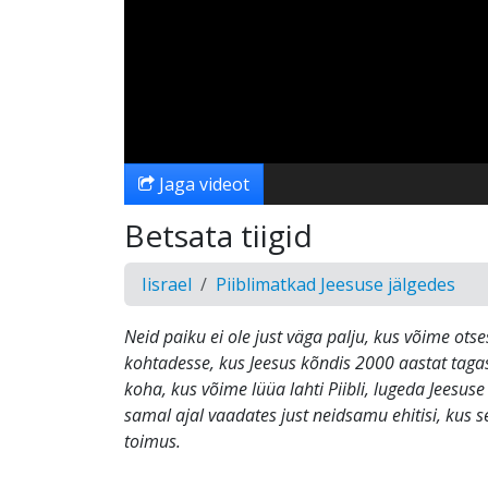
Jaga videot
Betsata tiigid
Iisrael
Piiblimatkad Jeesuse jälgedes
Neid paiku ei ole just väga palju, kus võime otse
kohtadesse, kus Jeesus kõndis 2000 aastat taga
koha, kus võime lüüa lahti Piibli, lugeda Jeesus
samal ajal vaadates just neidsamu ehitisi, kus 
toimus.