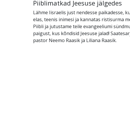
Piiblimatkad Jeesuse jälgedes
Lähme Iisraelis just nendesse paikadesse, ku
elas, teenis inimesi ja kannatas ristisurma 
Piibli ja jutustame teile evangeeliumi sündmu
paigust, kus kõndisid Jeesuse jalad! Saatesar
pastor Neemo Raasik ja Liliana Raasik.