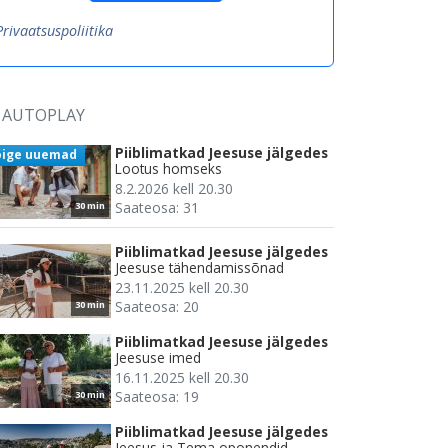
Privaatsuspoliitika
AUTOPLAY
Piiblimatkad Jeesuse jälgedes
õige uuemad
Lootus homseks
8.2.2026 kell 20.30
Saateosa: 31
30 min
Piiblimatkad Jeesuse jälgedes
Jeesuse tähendamissõnad
23.11.2025 kell 20.30
Saateosa: 20
30 min
Piiblimatkad Jeesuse jälgedes
Jeesuse imed
16.11.2025 kell 20.30
Saateosa: 19
30 min
Piiblimatkad Jeesuse jälgedes
Jeesus ja Tema oponendid