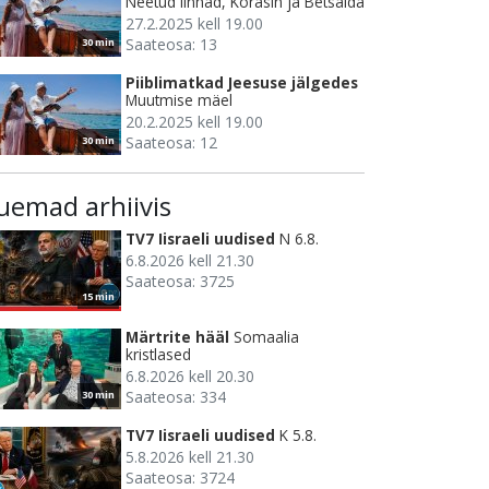
Neetud linnad, Korasin ja Betsaida
27.2.2025 kell 19.00
Saateosa: 13
30 min
Piiblimatkad Jeesuse jälgedes
Muutmise mäel
20.2.2025 kell 19.00
Saateosa: 12
30 min
uemad arhiivis
TV7 Iisraeli uudised
N 6.8.
6.8.2026 kell 21.30
Saateosa: 3725
15 min
Märtrite hääl
Somaalia
kristlased
6.8.2026 kell 20.30
Saateosa: 334
30 min
TV7 Iisraeli uudised
K 5.8.
5.8.2026 kell 21.30
Saateosa: 3724