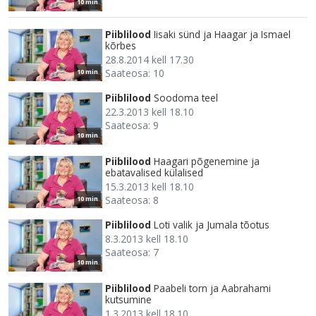
10 min
Piiblilood
Iisaki sünd ja Haagar ja Ismael
kõrbes
28.8.2014 kell 17.30
Saateosa: 10
10 min
Piiblilood
Soodoma teel
22.3.2013 kell 18.10
Saateosa: 9
10 min
Piiblilood
Haagari põgenemine ja
ebatavalised külalised
15.3.2013 kell 18.10
Saateosa: 8
10 min
Piiblilood
Loti valik ja Jumala tõotus
8.3.2013 kell 18.10
Saateosa: 7
10 min
Piiblilood
Paabeli torn ja Aabrahami
kutsumine
1.3.2013 kell 18.10