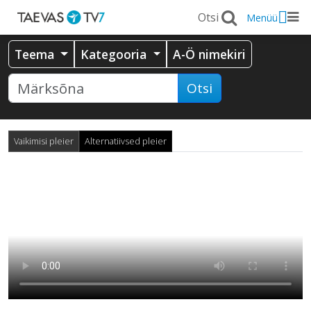
Menüü
Teema
Kategooria
A-Ö nimekiri
Otsi
Vaikimisi pleier
Alternatiivsed pleier