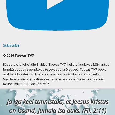
Subscribe
© 2026 Taevas TV7
Käesolevaid lehekülgi haldab Taevas TV7, kellele kuuluvad kõik antud
lehekülgedega seonduvad tegevused ja õigused. Taevas TV7 poolt
avaldatud saateid võib alla laadida üksnes isiklikuks otstarbeks.
Saadete täielik või osaline avaldamine teistes allikates või ükskõik
millisel muul kujul on keelatud.
Ja iga keel tunnistaks, et Jeesus Kristus
on Issand, Jumala Isa auks. (Fil. 2:11)