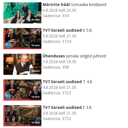
Märtrite hääl
Somaalia kristlased
6.8.2026 kell 20.30
Saateosa: 334
30 min
TV7 Iisraeli uudised
K 5.8.
5.8.2026 kell 21.30
Saateosa: 3724
15 min
Ühenduses
Jumala selged juhised
5.8.2026 kell 18.30
Saateosa: 398
30 min
TV7 Iisraeli uudised
T 4.8.
4.8.2026 kell 21.30
Saateosa: 3723
15 min
TV7 Iisraeli uudised
E 3.8.
3.8.2026 kell 21.30
Saateosa: 3722
15 min