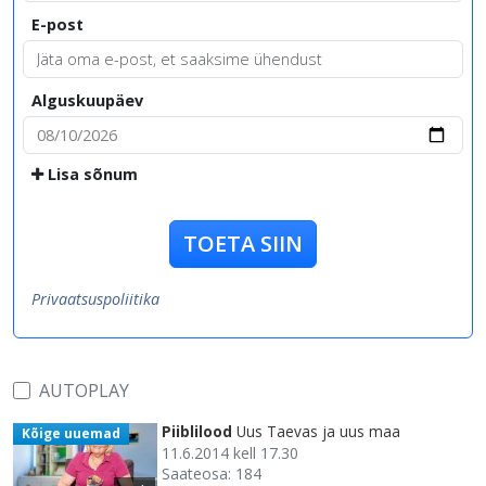
E-post
Alguskuupäev
Lisa sõnum
TOETA SIIN
Privaatsuspoliitika
AUTOPLAY
Piiblilood
Uus Taevas ja uus maa
Kõige uuemad
11.6.2014 kell 17.30
Saateosa: 184