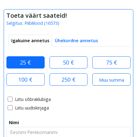
Toeta väärt saateid!
Selgitus:
Piiblilood
(
16573
)
Igakuine annetus
Ühekordne annetus
25 €
50 €
75 €
100 €
250 €
Liitu sõbraklubiga
Liitu uudiskirjaga
Nimi