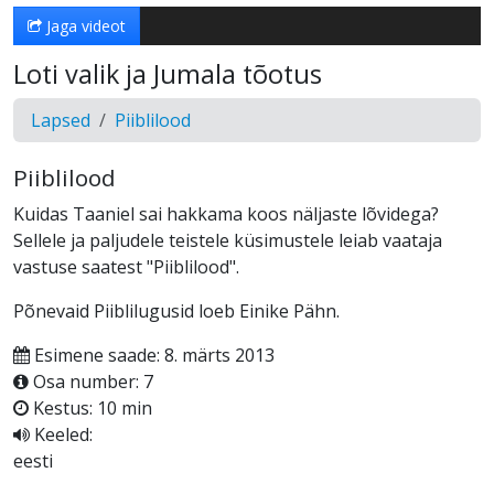
Jaga videot
Loti valik ja Jumala tõotus
Lapsed
Piiblilood
Piiblilood
Kuidas Taaniel sai hakkama koos näljaste lõvidega?
Sellele ja paljudele teistele küsimustele leiab vaataja
vastuse saatest "Piiblilood".
Põnevaid Piiblilugusid loeb Einike Pähn.
Esimene saade: 8. märts 2013
Osa number: 7
Kestus: 10 min
Keeled:
eesti