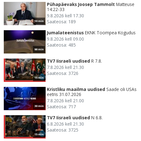
Pühapäevaks Joosep Tammolt
Matteuse
14:22-33
9.8.2026 kell 17.30
Saateosa: 189
10 min
Jumalateenistus
EKNK Toompea Kogudus
9.8.2026 kell 09.00
Saateosa: 485
90 min
TV7 Iisraeli uudised
R 7.8.
7.8.2026 kell 21.30
Saateosa: 3726
15 min
Kristliku maailma uudised
Saade oli USAs
eetris 31.07.2026
7.8.2026 kell 21.00
Saateosa: 717
30 min
TV7 Iisraeli uudised
N 6.8.
6.8.2026 kell 21.30
Saateosa: 3725
15 min