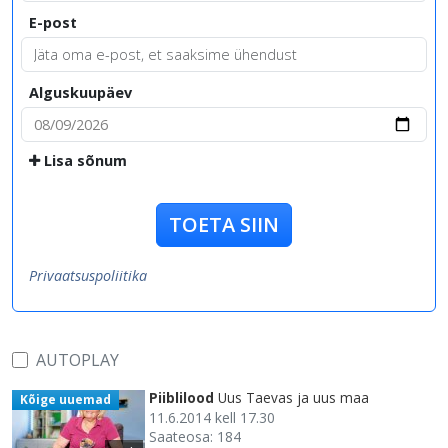
E-post
Alguskuupäev
Lisa sõnum
TOETA SIIN
Privaatsuspoliitika
AUTOPLAY
Piiblilood
Uus Taevas ja uus maa
Kõige uuemad
11.6.2014 kell 17.30
Saateosa: 184