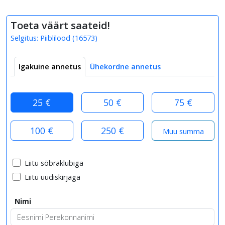
Toeta väärt saateid!
Selgitus:
Piiblilood
(
16573
)
Igakuine annetus
Ühekordne annetus
25 €
50 €
75 €
100 €
250 €
Liitu sõbraklubiga
Liitu uudiskirjaga
Nimi