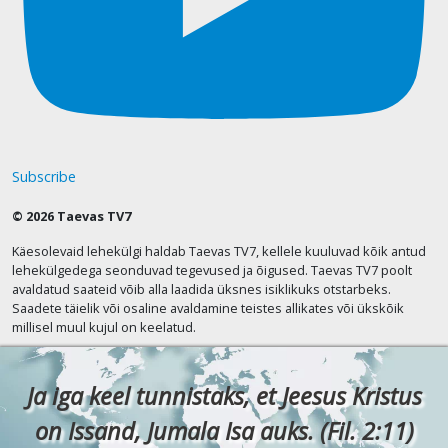
Subscribe
© 2026 Taevas TV7
Käesolevaid lehekülgi haldab Taevas TV7, kellele kuuluvad kõik antud
lehekülgedega seonduvad tegevused ja õigused. Taevas TV7 poolt
avaldatud saateid võib alla laadida üksnes isiklikuks otstarbeks.
Saadete täielik või osaline avaldamine teistes allikates või ükskõik
millisel muul kujul on keelatud.
Ja iga keel tunnistaks, et Jeesus Kristus
on Issand, Jumala Isa auks. (Fil. 2:11)