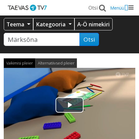
Menüü
Teema
Kategooria
A-Ö nimekiri
Otsi
Vaikimisi pleier
Alternatiivsed pleier
Esita
video