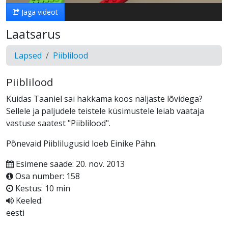
Jaga videot
Laatsarus
Lapsed
Piiblilood
Piiblilood
Kuidas Taaniel sai hakkama koos näljaste lõvidega?
Sellele ja paljudele teistele küsimustele leiab vaataja
vastuse saatest "Piiblilood".
Põnevaid Piiblilugusid loeb Einike Pähn.
Esimene saade: 20. nov. 2013
Osa number: 158
Kestus: 10 min
Keeled:
eesti