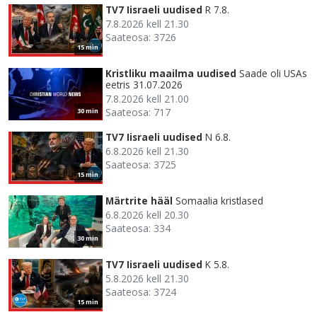
TV7 Iisraeli uudised
R 7.8.
7.8.2026 kell 21.30
Saateosa: 3726
15 min
Kristliku maailma uudised
Saade oli USAs
eetris 31.07.2026
7.8.2026 kell 21.00
Saateosa: 717
30 min
TV7 Iisraeli uudised
N 6.8.
6.8.2026 kell 21.30
Saateosa: 3725
15 min
Märtrite hääl
Somaalia kristlased
6.8.2026 kell 20.30
Saateosa: 334
30 min
TV7 Iisraeli uudised
K 5.8.
5.8.2026 kell 21.30
Saateosa: 3724
15 min