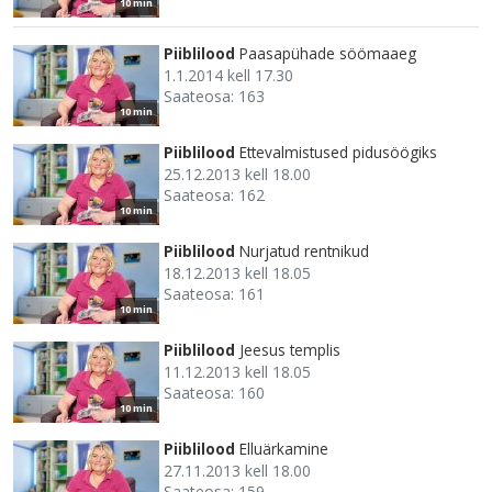
10 min
Piiblilood
Paasapühade söömaaeg
1.1.2014 kell 17.30
Saateosa: 163
10 min
Piiblilood
Ettevalmistused pidusöögiks
25.12.2013 kell 18.00
Saateosa: 162
10 min
Piiblilood
Nurjatud rentnikud
18.12.2013 kell 18.05
Saateosa: 161
10 min
Piiblilood
Jeesus templis
11.12.2013 kell 18.05
Saateosa: 160
10 min
Piiblilood
Elluärkamine
27.11.2013 kell 18.00
Saateosa: 159