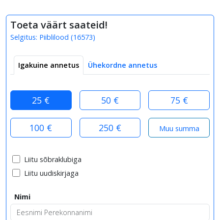
Toeta väärt saateid!
Selgitus:
Piiblilood
(
16573
)
Igakuine annetus
Ühekordne annetus
25 €
50 €
75 €
100 €
250 €
Liitu sõbraklubiga
Liitu uudiskirjaga
Nimi