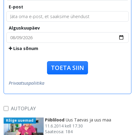
E-post
Alguskuupäev
Lisa sõnum
TOETA SIIN
Privaatsuspoliitika
AUTOPLAY
Piiblilood
Uus Taevas ja uus maa
Kõige uuemad
11.6.2014 kell 17.30
Saateosa: 184