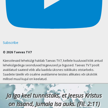
Subscribe
© 2026 Taevas TV7
Käesolevaid lehekülgi haldab Taevas TV7, kellele kuuluvad kõik antud
lehekülgedega seonduvad tegevused ja õigused. Taevas TV7 poolt
avaldatud saateid võib alla laadida üksnes isiklikuks otstarbeks.
Saadete täielik või osaline avaldamine teistes allikates või ükskõik
millisel muul kujul on keelatud.
Ja iga keel tunnistaks, et Jeesus Kristus
on Issand, Jumala Isa auks. (Fil. 2:11)