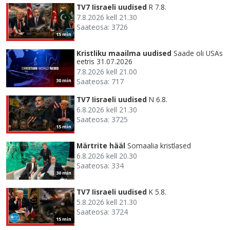
TV7 Iisraeli uudised
R 7.8.
7.8.2026 kell 21.30
Saateosa: 3726
15 min
Kristliku maailma uudised
Saade oli USAs
eetris 31.07.2026
7.8.2026 kell 21.00
Saateosa: 717
30 min
TV7 Iisraeli uudised
N 6.8.
6.8.2026 kell 21.30
Saateosa: 3725
15 min
Märtrite hääl
Somaalia kristlased
6.8.2026 kell 20.30
Saateosa: 334
30 min
TV7 Iisraeli uudised
K 5.8.
5.8.2026 kell 21.30
Saateosa: 3724
15 min