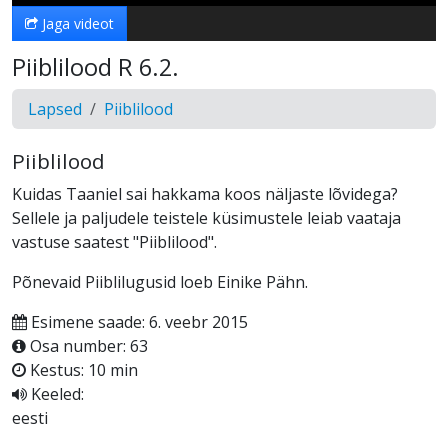
Jaga videot
Piiblilood R 6.2.
Lapsed
Piiblilood
Piiblilood
Kuidas Taaniel sai hakkama koos näljaste lõvidega?
Sellele ja paljudele teistele küsimustele leiab vaataja
vastuse saatest "Piiblilood".
Põnevaid Piiblilugusid loeb Einike Pähn.
Esimene saade: 6. veebr 2015
Osa number: 63
Kestus: 10 min
Keeled:
eesti