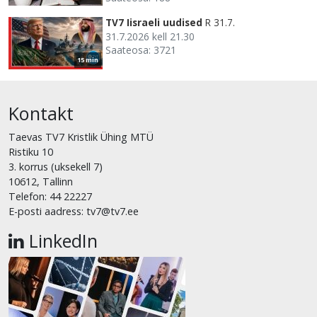
TV7 Iisraeli uudised
R 31.7.
31.7.2026 kell 21.30
Saateosa: 3721
15 min
Kontakt
Taevas TV7 Kristlik Ühing MTÜ
Ristiku 10
3. korrus (uksekell 7)
10612, Tallinn
Telefon: 44 22227
E-posti aadress: tv7@tv7.ee
LinkedIn