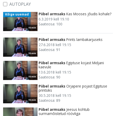
AUTOPLAY
Piibel armsaks
Kas Mooses jõudis kohale?
Kõige uuemad
6.3.2019 kell 19.10
Saateosa: 100
15 min
Piibel armsaks
Prints lambakarjuseks
27.6.2018 kell 19.15
Saateosa: 91
15 min
Piibel armsaks
Egiptuse kojast Midjani
kaevule
13.6.2018 kell 19.15
Saateosa: 90
15 min
Piibel armsaks
Orjapere pojast Egiptuse
printsiks
30.5.2018 kell 19.15
Saateosa: 89
15 min
Piibel armsaks
Jeesus kohtub
surmamõistetud röövliga