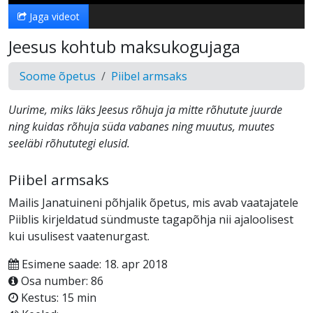
Jaga videot
Jeesus kohtub maksukogujaga
Soome õpetus
Piibel armsaks
Uurime, miks läks Jeesus rõhuja ja mitte rõhutute juurde
ning kuidas rõhuja süda vabanes ning muutus, muutes
seeläbi rõhututegi elusid.
Piibel armsaks
Mailis Janatuineni põhjalik õpetus, mis avab vaatajatele
Piiblis kirjeldatud sündmuste tagapõhja nii ajaloolisest
kui usulisest vaatenurgast.
Esimene saade: 18. apr 2018
Osa number: 86
Kestus: 15 min