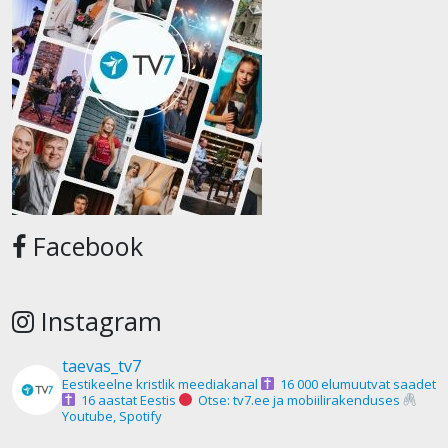
Facebook
Instagram
taevas_tv7
Eestikeelne kristlik meediakanal
16 000 elumuutvat saadet
16 aastat Eestis
Otse: tv7.ee ja mobiilirakenduses
Youtube, Spotify