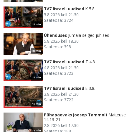
TV7 Iisraeli uudised
K 5.8.
5.8.2026 kell 21.30
Saateosa: 3724
15 min
Ühenduses
Jumala selged juhised
5.8.2026 kell 18.30
Saateosa: 398
30 min
TV7 Iisraeli uudised
T 4.8.
4.8.2026 kell 21.30
Saateosa: 3723
15 min
TV7 Iisraeli uudised
E 3.8.
3.8.2026 kell 21.30
Saateosa: 3722
15 min
Pühapäevaks Joosep Tammolt
Matteuse
14:13-21
2.8.2026 kell 17.30
Saateosa: 188
15 min