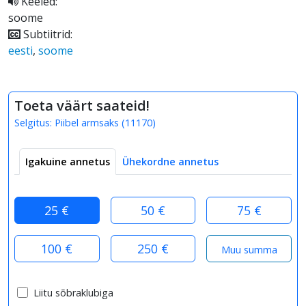
Keeled:
soome
Subtiitrid:
eesti
,
soome
Toeta väärt saateid!
Selgitus:
Piibel armsaks
(
11170
)
Igakuine annetus
Ühekordne annetus
25 €
50 €
75 €
100 €
250 €
Liitu sõbraklubiga