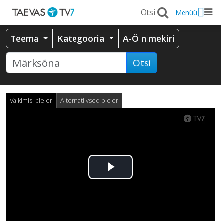
Menüü
Teema
Kategooria
A-Ö nimekiri
Otsi
Vaikimisi pleier
Alternatiivsed pleier
Esita
video