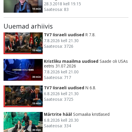
28.3.2018 kell 19.15
Saateosa: 83
15 min
Uuemad arhiivis
TV7 Iisraeli uudised
R 7.8.
7.8.2026 kell 21.30
Saateosa: 3726
15 min
Kristliku maailma uudised
Saade oli USAs
eetris 31.07.2026
7.8.2026 kell 21.00
Saateosa: 717
30 min
TV7 Iisraeli uudised
N 6.8.
6.8.2026 kell 21.30
Saateosa: 3725
15 min
Märtrite hääl
Somaalia kristlased
6.8.2026 kell 20.30
Saateosa: 334
30 min