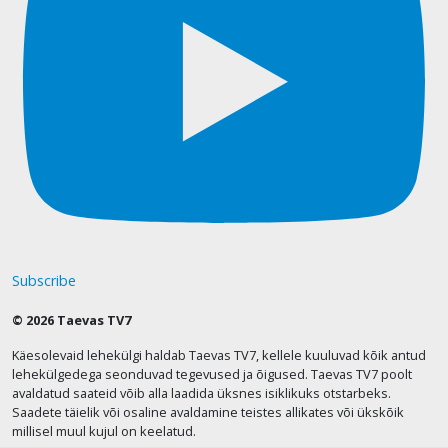
Subscribe
© 2026 Taevas TV7
Käesolevaid lehekülgi haldab Taevas TV7, kellele kuuluvad kõik antud
lehekülgedega seonduvad tegevused ja õigused. Taevas TV7 poolt
avaldatud saateid võib alla laadida üksnes isiklikuks otstarbeks.
Saadete täielik või osaline avaldamine teistes allikates või ükskõik
millisel muul kujul on keelatud.