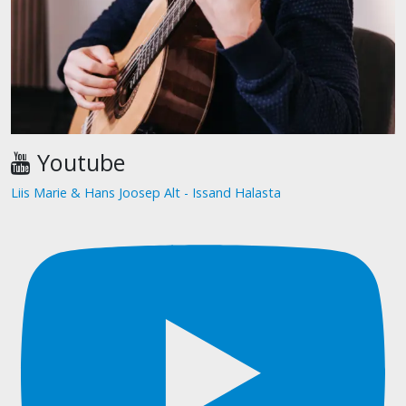
Youtube
Liis Marie & Hans Joosep Alt - Issand Halasta