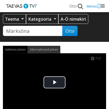
Menüü
Teema
Kategooria
A-Ö nimekiri
Otsi
Vaikimisi pleier
Alternatiivsed pleier
Esita
video