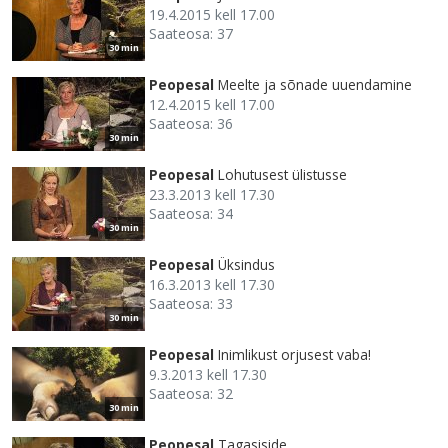
19.4.2015 kell 17.00
Saateosa: 37
30 min
Peopesal
Meelte ja sõnade uuendamine
12.4.2015 kell 17.00
Saateosa: 36
30 min
Peopesal
Lohutusest ülistusse
23.3.2013 kell 17.30
Saateosa: 34
30 min
Peopesal
Üksindus
16.3.2013 kell 17.30
Saateosa: 33
30 min
Peopesal
Inimlikust orjusest vaba!
9.3.2013 kell 17.30
Saateosa: 32
30 min
Peopesal
Tagasiside