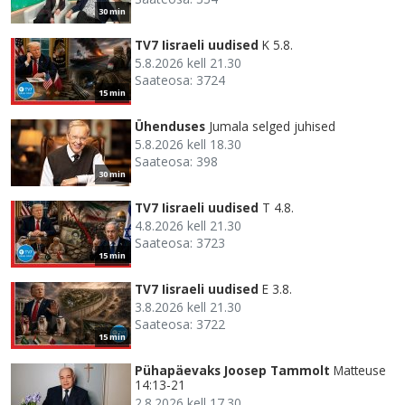
30 min
TV7 Iisraeli uudised
K 5.8.
5.8.2026 kell 21.30
Saateosa: 3724
15 min
Ühenduses
Jumala selged juhised
5.8.2026 kell 18.30
Saateosa: 398
30 min
TV7 Iisraeli uudised
T 4.8.
4.8.2026 kell 21.30
Saateosa: 3723
15 min
TV7 Iisraeli uudised
E 3.8.
3.8.2026 kell 21.30
Saateosa: 3722
15 min
Pühapäevaks Joosep Tammolt
Matteuse
14:13-21
2.8.2026 kell 17.30