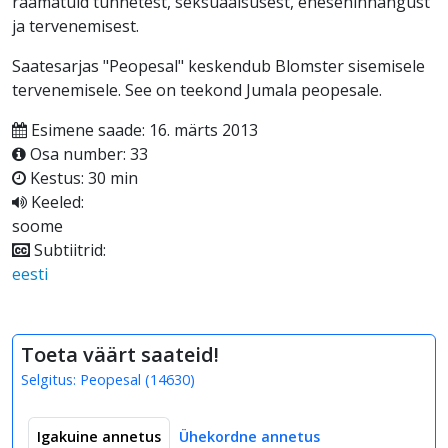
raamatuid tunnetest, seksuaalsusest, enesehinnangust
ja tervenemisest.
Saatesarjas "Peopesal" keskendub Blomster sisemisele
tervenemisele. See on teekond Jumala peopesale.
Esimene saade: 16. märts 2013
Osa number: 33
Kestus: 30 min
Keeled:
soome
Subtiitrid:
eesti
Toeta väärt saateid!
Selgitus:
Peopesal
(
14630
)
Igakuine annetus
Ühekordne annetus