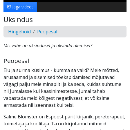
Jaga videot
Üksindus
Hingehoid
Peopesal
Mis vahe on üksindusel ja üksinda olemisel?
Peopesal
Elu ja surma küsimus - kumma sa valid? Meie mõtted,
arusaamad ja sisemised tõekspidamised mõjutavad
vägagi palju meie minapilti ja ka seda, kuidas suhtume
nii Jumalasse kui kaasinimestesse. Jumal tahab
vabastada meid kõigest negatiivsest, et võiksime
armastada nii iseennast kui teisi.
Salme Blomster on Espoost pärit kirjanik, pereterapeut,
toimetaja ja koolitaja. Ta on kirjutanud mitmeid