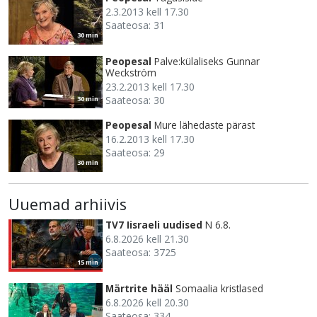
2.3.2013 kell 17.30
Saateosa: 31
30 min
Peopesal
Palve:külaliseks Gunnar
Weckström
23.2.2013 kell 17.30
Saateosa: 30
30 min
Peopesal
Mure lähedaste pärast
16.2.2013 kell 17.30
Saateosa: 29
30 min
Uuemad arhiivis
TV7 Iisraeli uudised
N 6.8.
6.8.2026 kell 21.30
Saateosa: 3725
15 min
Märtrite hääl
Somaalia kristlased
6.8.2026 kell 20.30
Saateosa: 334