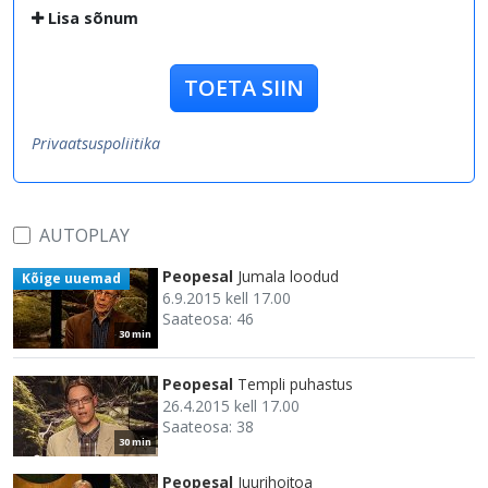
Lisa sõnum
TOETA SIIN
Privaatsuspoliitika
AUTOPLAY
Peopesal
Jumala loodud
Kõige uuemad
6.9.2015 kell 17.00
Saateosa: 46
30 min
Peopesal
Templi puhastus
26.4.2015 kell 17.00
Saateosa: 38
30 min
Peopesal
Juurihoitoa