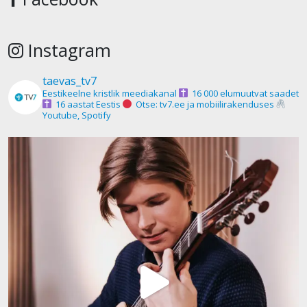
Instagram
taevas_tv7
Eestikeelne kristlik meediakanal
16 000 elumuutvat saadet
16 aastat Eestis
Otse: tv7.ee ja mobiilirakenduses
Youtube, Spotify