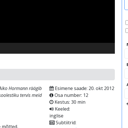
video
r Aiko Hormann räägib
Esimene saade: 20. okt 2012
soolestiku tervis meid
Osa number: 12
Kestus: 30 min
Keeled:
inglise
Subtiitrid:
e mõtted,