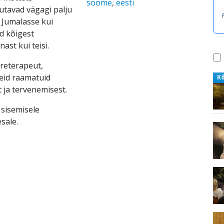
soome
,
eesti
utavad vägagi palju
i Jumalasse kui
d kõigest
ast kui teisi.
ereterapeut,
meid raamatuid
K
 ja tervenemisest.
sisemisele
sale.