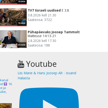
15 min
TV7 Iisraeli uudised
E 3.8.
3.8.2026 kell 21.30
Saateosa: 3722
15 min
Pühapäevaks Joosep Tammolt
Matteuse 14:13-21
2.8.2026 kell 17.30
Saateosa: 188
15 min
Youtube
Liis Marie & Hans Joosep Alt - Issand
Halasta
akanal
et
16
ee ja
ube,