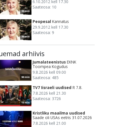
6.10.2012 kell 17.30
Saateosa: 10
30 min
Peopesal
Kannatus
29.9.2012 kell 17.30
Saateosa: 9
30 min
uemad arhiivis
Jumalateenistus
EKNK
Toompea Kogudus
9.8.2026 kell 09.00
Saateosa: 485
90 min
TV7 Iisraeli uudised
R 7.8.
7.8.2026 kell 21.30
Saateosa: 3726
15 min
Kristliku maailma uudised
Saade oli USAs eetris 31.07.2026
7.8.2026 kell 21.00