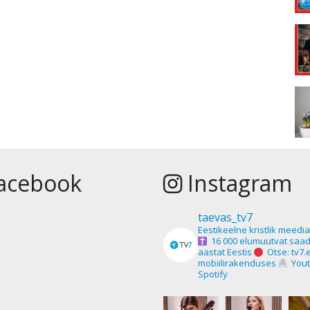
acebook
Instagram
taevas_tv7
Eestikeelne kristlik meedi
16 000 elumuutvat saad
aastat Eestis
Otse: tv7.
mobiilirakenduses
Yout
Spotify