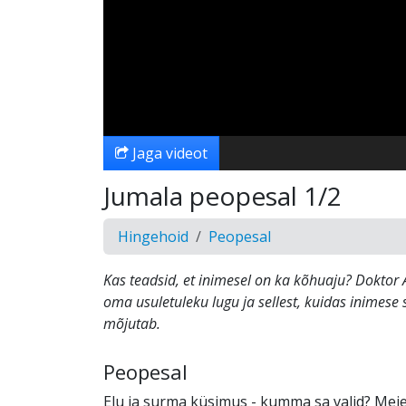
Jaga videot
Jumala peopesal 1/2
Hingehoid
Peopesal
Kas teadsid, et inimesel on ka kõhuaju? Dokto
oma usuletuleku lugu ja sellest, kuidas inimese 
mõjutab.
Peopesal
Elu ja surma küsimus - kumma sa valid? Mei