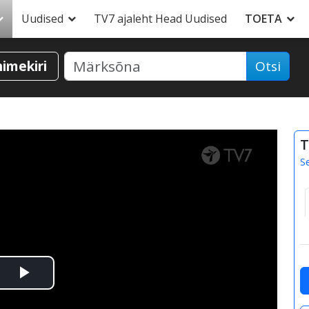
Uudised
TV7 ajaleht Head Uudised
TOETA
nimekiri
Otsi
T
S
Esita