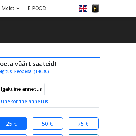
Meist
E-POOD
oeta väärt saateid!
elgitus:
Peopesal
(
14630
)
Igakuine annetus
Ühekordne annetus
25 €
50 €
75 €