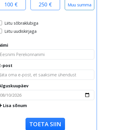
100 €
250 €
Liitu sõbraklubiga
Liitu uudiskirjaga
Nimi
E-post
Alguskuupäev
Lisa sõnum
TOETA SIIN