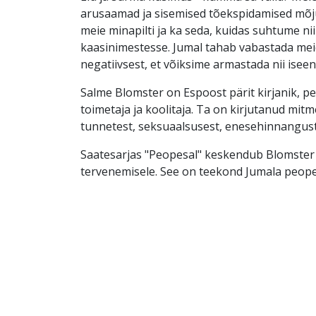
arusaamad ja sisemised tõekspidamised mõj
meie minapilti ja ka seda, kuidas suhtume ni
kaasinimestesse. Jumal tahab vabastada mei
negatiivsest, et võiksime armastada nii iseenn
Salme Blomster on Espoost pärit kirjanik, p
toimetaja ja koolitaja. Ta on kirjutanud mit
tunnetest, seksuaalsusest, enesehinnangust
Saatesarjas "Peopesal" keskendub Blomster 
tervenemisele. See on teekond Jumala peope