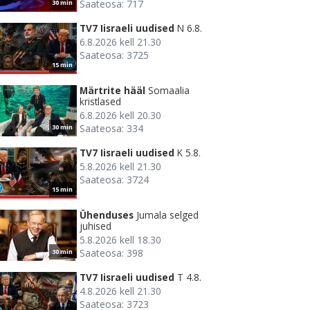
Saateosa: 717
30 min
TV7 Iisraeli uudised
N 6.8.
6.8.2026 kell 21.30
Saateosa: 3725
15 min
Märtrite hääl
Somaalia
kristlased
6.8.2026 kell 20.30
Saateosa: 334
30 min
TV7 Iisraeli uudised
K 5.8.
5.8.2026 kell 21.30
Saateosa: 3724
15 min
Ühenduses
Jumala selged
juhised
5.8.2026 kell 18.30
Saateosa: 398
30 min
TV7 Iisraeli uudised
T 4.8.
4.8.2026 kell 21.30
Saateosa: 3723