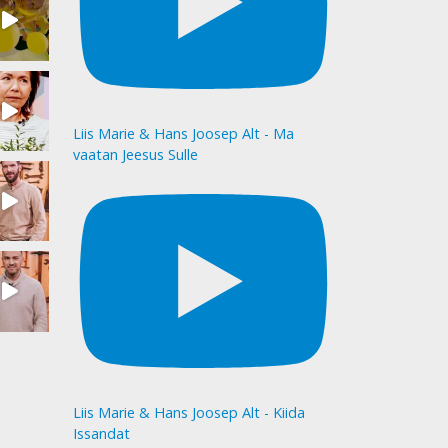
Liis Marie & Hans Joosep Alt - Ma
vaatan Jeesus Sulle
Liis Marie & Hans Joosep Alt - Kiida
Issandat