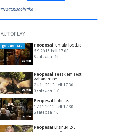
Privaatsuspoliitika
AUTOPLAY
Peopesal
Jumala loodud
õige uuemad
6.9.2015 kell 17.00
Saateosa: 46
30 min
Peopesal
Teesklemisest
vabanemine
24.11.2012 kell 17.30
Saateosa: 17
30 min
Peopesal
Lohutus
17.11.2012 kell 17.30
Saateosa: 16
30 min
Peopesal
Eksinud 2/2