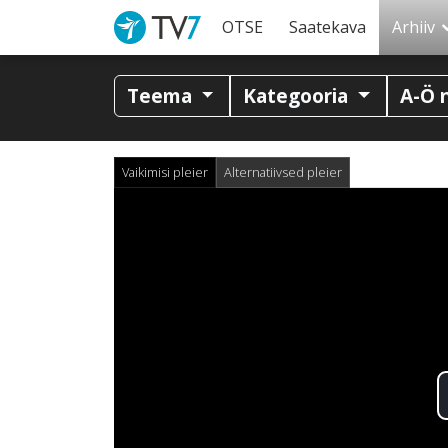
OTSE
Saatekava
Arhiiv
Teema
Kategooria
A-Ö 
Vaikimisi pleier
Alternatiivsed pleier