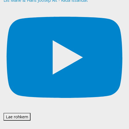
Liis Marie & Hans Joosep Alt - Kiida Issandat
Lae rohkem