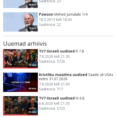
Saateosa: 23
90 min
Pawson
Mehed Jumalale 1/4
18.5.2013 kell 18.00
Saateosa: 22
75 min
Uuemad arhiivis
TV7 Iisraeli uudised
R 7.8.
7.8.2026 kell 21.30
Saateosa: 3726
15 min
Kristliku maailma uudised
Saade oli USAs
eetris 31.07.2026
7.8.2026 kell 21.00
Saateosa: 717
30 min
TV7 Iisraeli uudised
N 6.8.
6.8.2026 kell 21.30
Saateosa: 3725
15 min