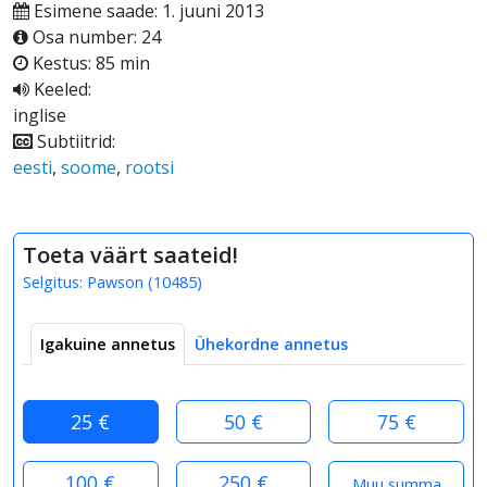
Esimene saade: 1. juuni 2013
Osa number: 24
Kestus: 85 min
Keeled:
inglise
Subtiitrid:
eesti
,
soome
,
rootsi
Toeta väärt saateid!
Selgitus:
Pawson
(
10485
)
Igakuine annetus
Ühekordne annetus
25 €
50 €
75 €
100 €
250 €