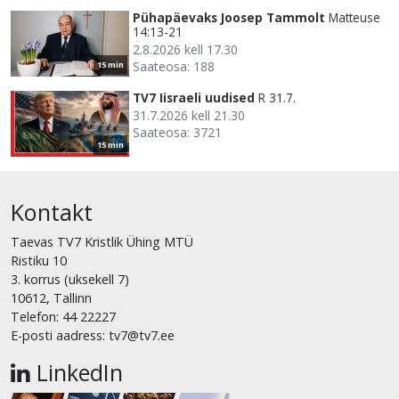
Pühapäevaks Joosep Tammolt
Matteuse
14:13-21
2.8.2026 kell 17.30
Saateosa: 188
15 min
TV7 Iisraeli uudised
R 31.7.
31.7.2026 kell 21.30
Saateosa: 3721
15 min
Kontakt
Taevas TV7 Kristlik Ühing MTÜ
Ristiku 10
3. korrus (uksekell 7)
10612, Tallinn
Telefon: 44 22227
E-posti aadress: tv7@tv7.ee
LinkedIn