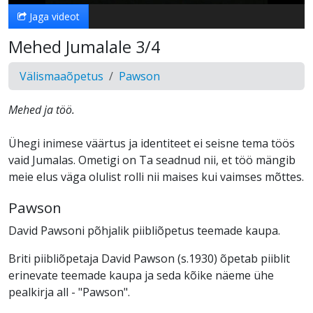
Jaga videot
Mehed Jumalale 3/4
Välismaaõpetus
Pawson
Mehed ja töö.
Ühegi inimese väärtus ja identiteet ei seisne tema töös
vaid Jumalas. Ometigi on Ta seadnud nii, et töö mängib
meie elus väga olulist rolli nii maises kui vaimses mõttes.
Pawson
David Pawsoni põhjalik piibliõpetus teemade kaupa.
Briti piibliõpetaja David Pawson (s.1930) õpetab piiblit
erinevate teemade kaupa ja seda kõike näeme ühe
pealkirja all - "Pawson".