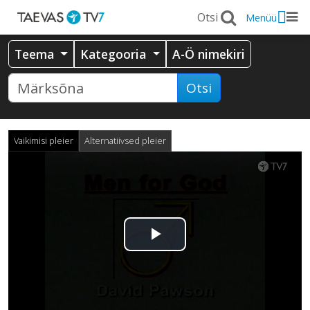
Menüü
Teema
Kategooria
A-Ö nimekiri
Otsi
Vaikimisi pleier
Alternatiivsed pleier
Esita
video