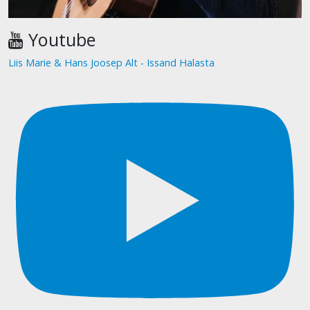
Youtube
Liis Marie & Hans Joosep Alt - Issand Halasta