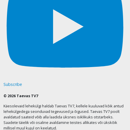
Subscribe
© 2026 Taevas TV7
Käesolevaid lehekülgi haldab Taevas TV7, kellele kuuluvad kõik antud
lehekülgedega seonduvad tegevused ja õigused. Taevas TV7 poolt
avaldatud saateid võib alla laadida üksnes isiklikuks otstarbeks.
Saadete täielik või osaline avaldamine teistes allikates või ükskõik
millisel muul kujul on keelatud.