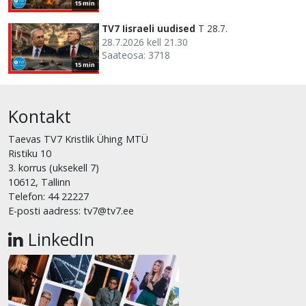
15 min
TV7 Iisraeli uudised
T 28.7.
28.7.2026 kell 21.30
Saateosa: 3718
15 min
Kontakt
Taevas TV7 Kristlik Ühing MTÜ
Ristiku 10
3. korrus (uksekell 7)
10612, Tallinn
Telefon: 44 22227
E-posti aadress: tv7@tv7.ee
LinkedIn