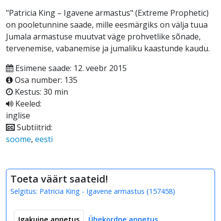
"Patricia King – Igavene armastus" (Extreme Prophetic)
on pooletunnine saade, mille eesmärgiks on välja tuua
Jumala armastuse muutvat väge prohvetlike sõnade,
tervenemise, vabanemise ja jumaliku kaastunde kaudu.
Esimene saade: 12. veebr 2015
Osa number: 135
Kestus: 30 min
Keeled:
inglise
Subtiitrid:
soome
,
eesti
Toeta väärt saateid!
Selgitus:
Patricia King - Igavene armastus
(
157458
)
Igakuine annetus
Ühekordne annetus