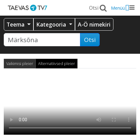
Menüü
Teema
Kategooria
A-Ö nimekiri
Otsi
Vaikimisi pleier
Alternatiivsed pleier