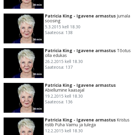
30 min
Patricia King - Igavene armastus
Jumala
soosing
5.3.2015 kell 18.30
Saateosa: 138
30 min
Patricia King - Igavene armastus
Tõotus
olla edukas
26.2.2015 kell 18.30
Saateosa: 137
30 min
Patricia King - Igavene armastus
Abiellumine kaasajal
19.2.2015 kell 18.30
Saateosa: 136
30 min
Patricia King - Igavene armastus
Kristus
ristib Püha Vaimu ja tulega
12.2.2015 kell 18.30