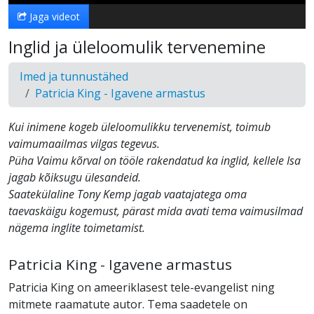
Jaga videot
Inglid ja üleloomulik tervenemine
Imed ja tunnustähed
Patricia King - Igavene armastus
Kui inimene kogeb üleloomulikku tervenemist, toimub
vaimumaailmas vilgas tegevus.
Püha Vaimu kõrval on tööle rakendatud ka inglid, kellele Isa
jagab kõiksugu ülesandeid.
Saatekülaline Tony Kemp jagab vaatajatega oma
taevaskäigu kogemust, pärast mida avati tema vaimusilmad
nägema inglite toimetamist.
Patricia King - Igavene armastus
Patricia King on ameeriklasest tele-evangelist ning
mitmete raamatute autor. Tema saadetele on