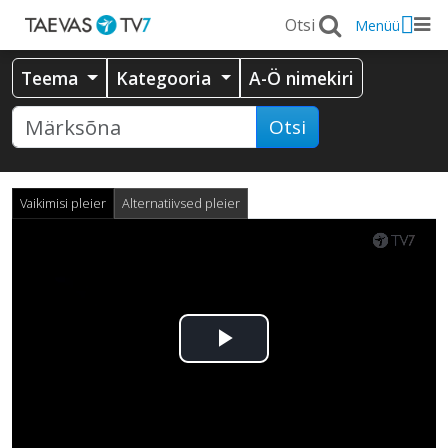
Menüü
Teema
Kategooria
A-Ö nimekiri
Otsi
Vaikimisi pleier
Alternatiivsed pleier
Esita
video