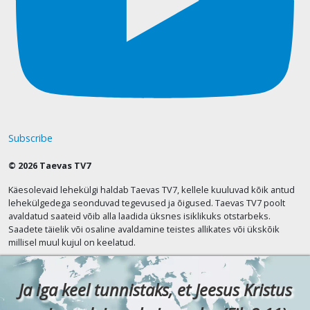
Subscribe
© 2026 Taevas TV7
Käesolevaid lehekülgi haldab Taevas TV7, kellele kuuluvad kõik antud
lehekülgedega seonduvad tegevused ja õigused. Taevas TV7 poolt
avaldatud saateid võib alla laadida üksnes isiklikuks otstarbeks.
Saadete täielik või osaline avaldamine teistes allikates või ükskõik
millisel muul kujul on keelatud.
Ja iga keel tunnistaks, et Jeesus Kristus