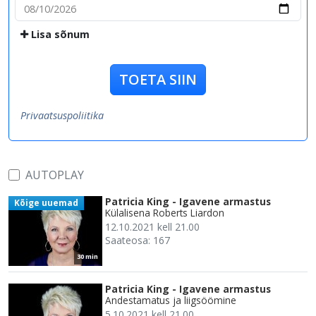
Lisa sõnum
TOETA SIIN
Privaatsuspoliitika
AUTOPLAY
Patricia King - Igavene armastus
Kõige uuemad
Külalisena Roberts Liardon
12.10.2021 kell 21.00
Saateosa: 167
30 min
Patricia King - Igavene armastus
Andestamatus ja liigsöömine
5.10.2021 kell 21.00