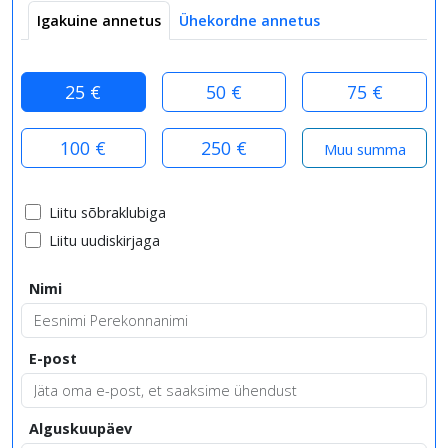
Igakuine annetus
Ühekordne annetus
25 €
50 €
75 €
100 €
250 €
Liitu sõbraklubiga
Liitu uudiskirjaga
Nimi
E-post
Alguskuupäev