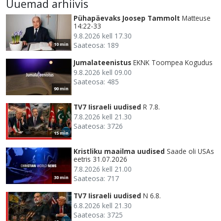
Uuemad arhiivis
Pühapäevaks Joosep Tammolt
Matteuse
14:22-33
9.8.2026 kell 17.30
Saateosa: 189
10 min
Jumalateenistus
EKNK Toompea Kogudus
9.8.2026 kell 09.00
Saateosa: 485
90 min
TV7 Iisraeli uudised
R 7.8.
7.8.2026 kell 21.30
Saateosa: 3726
15 min
Kristliku maailma uudised
Saade oli USAs
eetris 31.07.2026
7.8.2026 kell 21.00
Saateosa: 717
30 min
TV7 Iisraeli uudised
N 6.8.
6.8.2026 kell 21.30
Saateosa: 3725