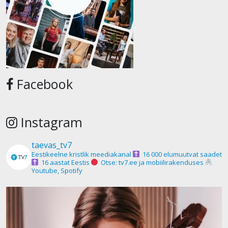
Facebook
Instagram
taevas_tv7
Eestikeelne kristlik meediakanal
16 000 elumuutvat saadet
16 aastat Eestis
Otse: tv7.ee ja mobiilirakenduses
Youtube, Spotify