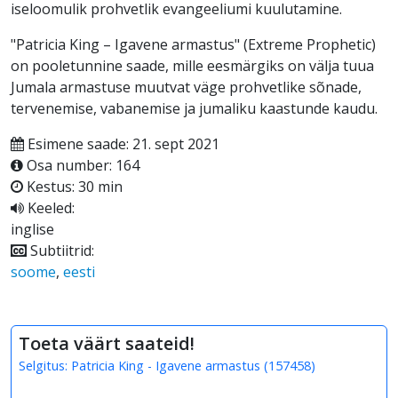
iseloomulik prohvetlik evangeeliumi kuulutamine.
"Patricia King – Igavene armastus" (Extreme Prophetic)
on pooletunnine saade, mille eesmärgiks on välja tuua
Jumala armastuse muutvat väge prohvetlike sõnade,
tervenemise, vabanemise ja jumaliku kaastunde kaudu.
Esimene saade: 21. sept 2021
Osa number: 164
Kestus: 30 min
Keeled:
inglise
Subtiitrid:
soome
,
eesti
Toeta väärt saateid!
Selgitus:
Patricia King - Igavene armastus
(
157458
)