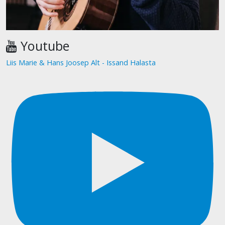
Youtube
Liis Marie & Hans Joosep Alt - Issand Halasta