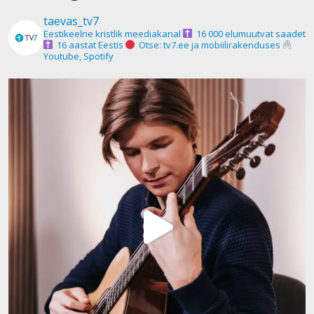
taevas_tv7
Eestikeelne kristlik meediakanal
16 000 elumuutvat saadet
16 aastat Eestis
Otse: tv7.ee ja mobiilirakenduses
Youtube, Spotify