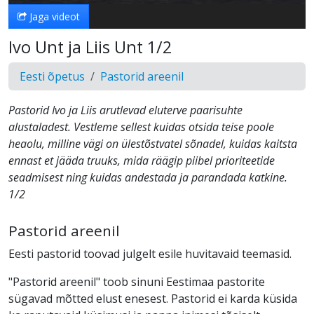
Jaga videot
Ivo Unt ja Liis Unt 1/2
Eesti õpetus
Pastorid areenil
Pastorid Ivo ja Liis arutlevad eluterve paarisuhte
alustaladest. Vestleme sellest kuidas otsida teise poole
heaolu, milline vägi on ülestõstvatel sõnadel, kuidas kaitsta
ennast et jääda truuks, mida räägip piibel prioriteetide
seadmisest ning kuidas andestada ja parandada katkine.
1/2
Pastorid areenil
Eesti pastorid toovad julgelt esile huvitavaid teemasid.
"Pastorid areenil" toob sinuni Eestimaa pastorite
sügavad mõtted elust enesest. Pastorid ei karda küsida