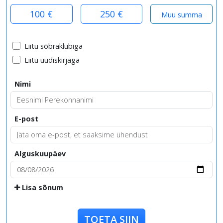
100 €
250 €
Liitu sõbraklubiga
Liitu uudiskirjaga
Nimi
E-post
Alguskuupäev
Lisa sõnum
TOETA SIIN