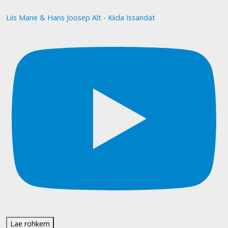
Liis Marie & Hans Joosep Alt - Kiida Issandat
Lae rohkem