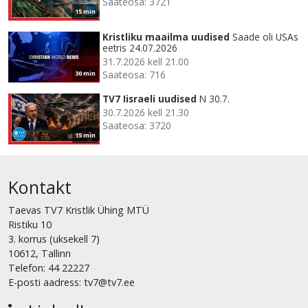
Saateosa: 3721
15 min
Kristliku maailma uudised
Saade oli USAs
eetris 24.07.2026
31.7.2026 kell 21.00
Saateosa: 716
30 min
TV7 Iisraeli uudised
N 30.7.
30.7.2026 kell 21.30
Saateosa: 3720
15 min
Kontakt
Taevas TV7 Kristlik Ühing MTÜ
Ristiku 10
3. korrus (uksekell 7)
10612, Tallinn
Telefon: 44 22227
E-posti aadress: tv7@tv7.ee