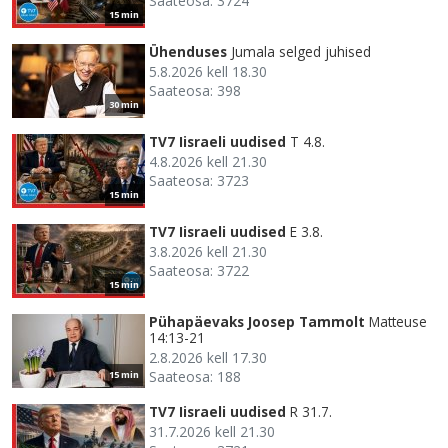
Saateosa: 3724
15 min
Ühenduses
Jumala selged juhised
5.8.2026 kell 18.30
Saateosa: 398
30 min
TV7 Iisraeli uudised
T 4.8.
4.8.2026 kell 21.30
Saateosa: 3723
15 min
TV7 Iisraeli uudised
E 3.8.
3.8.2026 kell 21.30
Saateosa: 3722
15 min
Pühapäevaks Joosep Tammolt
Matteuse
14:13-21
2.8.2026 kell 17.30
Saateosa: 188
15 min
TV7 Iisraeli uudised
R 31.7.
31.7.2026 kell 21.30