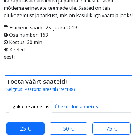
ka raputavaid küsimusi ja panna inimesi tõsiselt
mõtlema erinevate teemade üle. Saated on täis
elukogemust ja tarkust, mis on kasulik iga vaataja jaoks!
Esimene saade: 25. juuni 2019
Osa number: 163
Kestus: 30 min
Keeled:
eesti
Toeta väärt saateid!
Selgitus:
Pastorid areenil
(
197188
)
Igakuine annetus
Ühekordne annetus
25 €
50 €
75 €