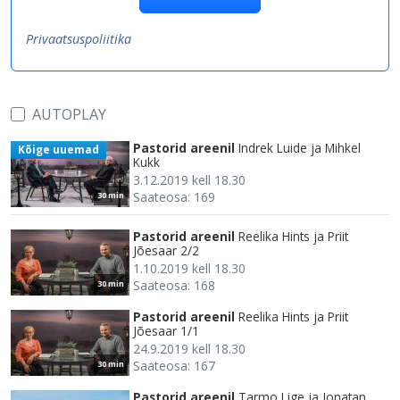
Privaatsuspoliitika
AUTOPLAY
Pastorid areenil
Indrek Luide ja Mihkel
Kõige uuemad
Kukk
3.12.2019 kell 18.30
Saateosa: 169
30 min
Pastorid areenil
Reelika Hints ja Priit
Jõesaar 2/2
1.10.2019 kell 18.30
Saateosa: 168
30 min
Pastorid areenil
Reelika Hints ja Priit
Jõesaar 1/1
24.9.2019 kell 18.30
Saateosa: 167
30 min
Pastorid areenil
Tarmo Lige ja Jonatan