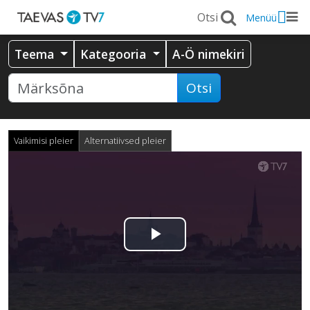
Menüü
Teema
Kategooria
A-Ö nimekiri
Otsi
Vaikimisi pleier
Alternatiivsed pleier
Esita
video