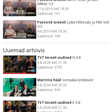
Allikas 1/2
11.6.2019 kell 18.30
Saateosa: 161
30 min
Pastorid areenil
Lydia Hõbesalu ja Pille Voll
2/2
4.6.2019 kell 18.30
Saateosa: 160
30 min
Uuemad arhiivis
TV7 Iisraeli uudised
N 6.8.
6.8.2026 kell 21.30
Saateosa: 3725
15 min
Märtrite hääl
Somaalia kristlased
6.8.2026 kell 20.30
Saateosa: 334
30 min
TV7 Iisraeli uudised
K 5.8.
5.8.2026 kell 21.30