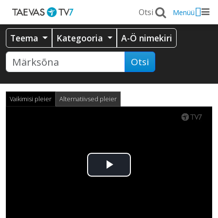
Menüü
Teema
Kategooria
A-Ö nimekiri
Otsi
Vaikimisi pleier
Alternatiivsed pleier
Esita
video