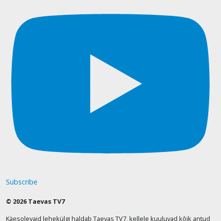
Subscribe
© 2026 Taevas TV7
Käesolevaid lehekülgi haldab Taevas TV7, kellele kuuluvad kõik antud