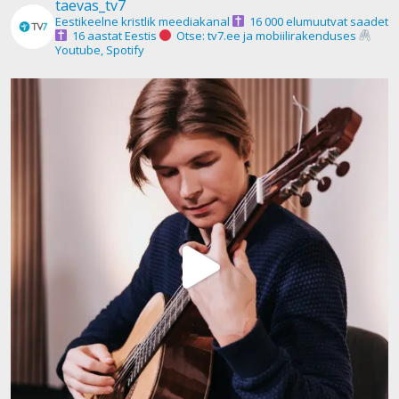
taevas_tv7
Eestikeelne kristlik meediakanal
16 000 elumuutvat saadet
16 aastat Eestis
Otse: tv7.ee ja mobiilirakenduses
Youtube, Spotify