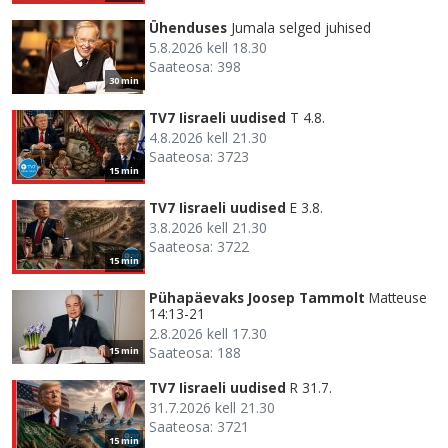
Ühenduses
Jumala selged juhised
5.8.2026 kell 18.30
Saateosa: 398
30 min
TV7 Iisraeli uudised
T 4.8.
4.8.2026 kell 21.30
Saateosa: 3723
15 min
TV7 Iisraeli uudised
E 3.8.
3.8.2026 kell 21.30
Saateosa: 3722
15 min
Pühapäevaks Joosep Tammolt
Matteuse
14:13-21
2.8.2026 kell 17.30
Saateosa: 188
15 min
TV7 Iisraeli uudised
R 31.7.
31.7.2026 kell 21.30
Saateosa: 3721
15 min