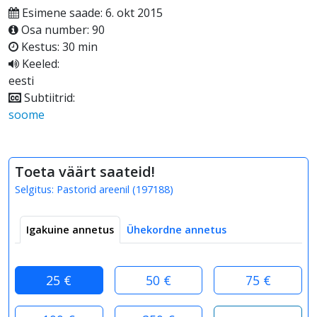
Esimene saade: 6. okt 2015
Osa number: 90
Kestus: 30 min
Keeled:
eesti
Subtiitrid:
soome
Toeta väärt saateid!
Selgitus:
Pastorid areenil
(
197188
)
Igakuine annetus
Ühekordne annetus
25 €
50 €
75 €