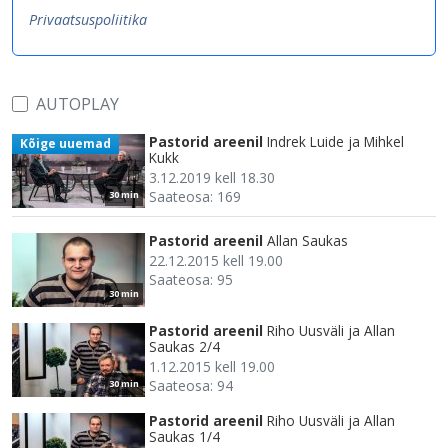
Privaatsuspoliitika
AUTOPLAY
Pastorid areenil
Indrek Luide ja Mihkel
Kõige uuemad
Kukk
3.12.2019 kell 18.30
Saateosa: 169
30 min
Pastorid areenil
Allan Saukas
22.12.2015 kell 19.00
Saateosa: 95
30 min
Pastorid areenil
Riho Uusväli ja Allan
Saukas 2/4
1.12.2015 kell 19.00
Saateosa: 94
30 min
Pastorid areenil
Riho Uusväli ja Allan
Saukas 1/4