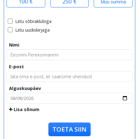
100 €
250 €
Liitu sõbraklubiga
Liitu uudiskirjaga
Nimi
E-post
Alguskuupäev
Lisa sõnum
TOETA SIIN