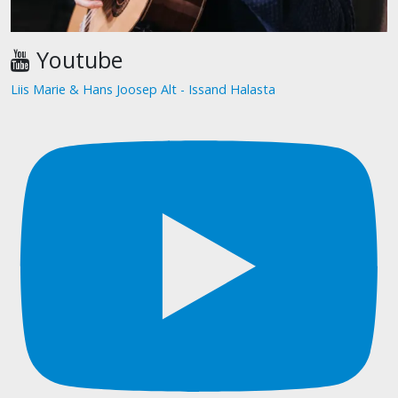
Youtube
Liis Marie & Hans Joosep Alt - Issand Halasta