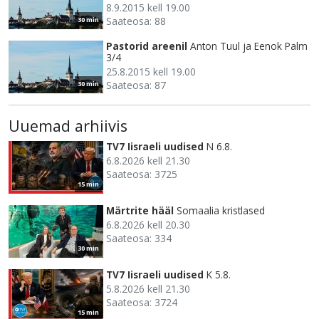
8.9.2015 kell 19.00
Saateosa: 88
30 min
Pastorid areenil
Anton Tuul ja Eenok Palm
3/4
25.8.2015 kell 19.00
Saateosa: 87
30 min
Uuemad arhiivis
TV7 Iisraeli uudised
N 6.8.
6.8.2026 kell 21.30
Saateosa: 3725
15 min
Märtrite hääl
Somaalia kristlased
6.8.2026 kell 20.30
Saateosa: 334
30 min
TV7 Iisraeli uudised
K 5.8.
5.8.2026 kell 21.30
Saateosa: 3724
15 min