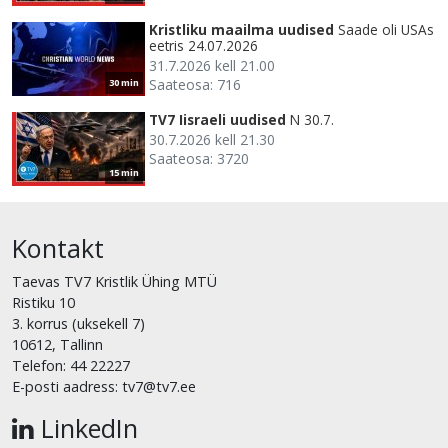
Kristliku maailma uudised
Saade oli USAs
eetris 24.07.2026
31.7.2026 kell 21.00
Saateosa: 716
30 min
TV7 Iisraeli uudised
N 30.7.
30.7.2026 kell 21.30
Saateosa: 3720
15 min
Kontakt
Taevas TV7 Kristlik Ühing MTÜ
Ristiku 10
3. korrus (uksekell 7)
10612, Tallinn
Telefon: 44 22227
E-posti aadress: tv7@tv7.ee
LinkedIn