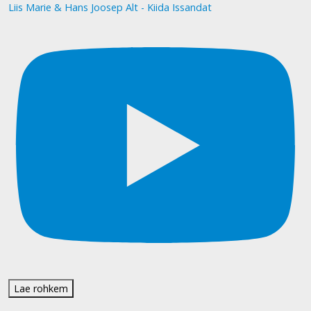
Liis Marie & Hans Joosep Alt - Kiida Issandat
Lae rohkem