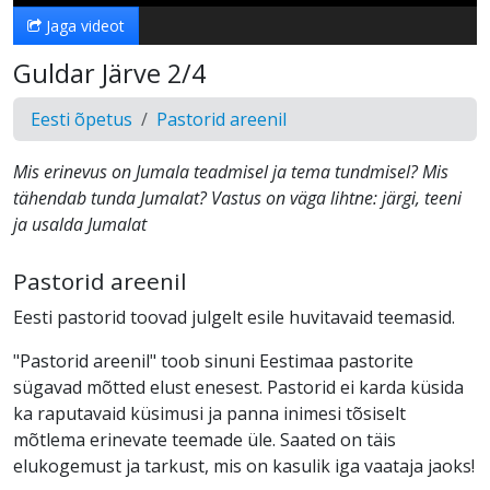
Jaga videot
Guldar Järve 2/4
Eesti õpetus
Pastorid areenil
Mis erinevus on Jumala teadmisel ja tema tundmisel? Mis
tähendab tunda Jumalat? Vastus on väga lihtne: järgi, teeni
ja usalda Jumalat
Pastorid areenil
Eesti pastorid toovad julgelt esile huvitavaid teemasid.
"Pastorid areenil" toob sinuni Eestimaa pastorite
sügavad mõtted elust enesest. Pastorid ei karda küsida
ka raputavaid küsimusi ja panna inimesi tõsiselt
mõtlema erinevate teemade üle. Saated on täis
elukogemust ja tarkust, mis on kasulik iga vaataja jaoks!