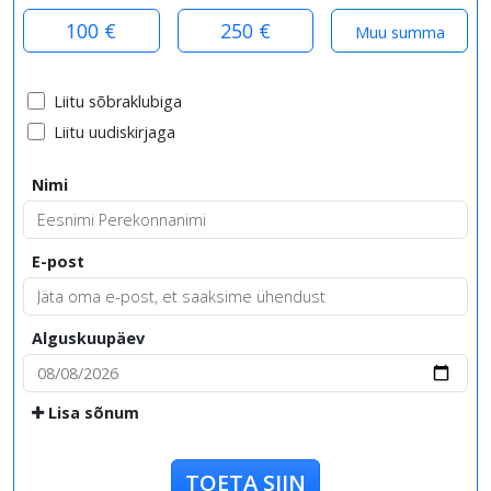
100 €
250 €
Liitu sõbraklubiga
Liitu uudiskirjaga
Nimi
E-post
Alguskuupäev
Lisa sõnum
TOETA SIIN