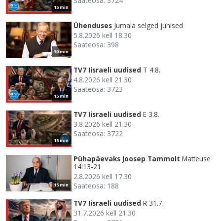
Saateosa: 3724
15 min
Ühenduses
Jumala selged juhised
5.8.2026 kell 18.30
Saateosa: 398
30 min
TV7 Iisraeli uudised
T 4.8.
4.8.2026 kell 21.30
Saateosa: 3723
15 min
TV7 Iisraeli uudised
E 3.8.
3.8.2026 kell 21.30
Saateosa: 3722
15 min
Pühapäevaks Joosep Tammolt
Matteuse
14:13-21
2.8.2026 kell 17.30
Saateosa: 188
15 min
TV7 Iisraeli uudised
R 31.7.
31.7.2026 kell 21.30