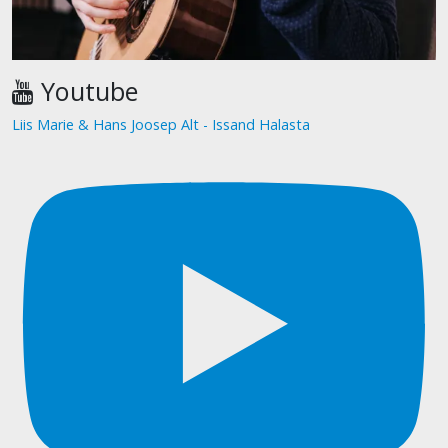
Youtube
Liis Marie & Hans Joosep Alt - Issand Halasta