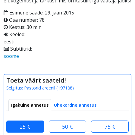
elukogemust ja tarkust, mis on kasulik iga vaataja jaoks!
Esimene saade: 29. jaan 2015
Osa number: 78
Kestus: 30 min
Keeled:
eesti
Subtiitrid:
soome
Toeta väärt saateid!
Selgitus:
Pastorid areenil
(
197188
)
Igakuine annetus
Ühekordne annetus
25 €
50 €
75 €