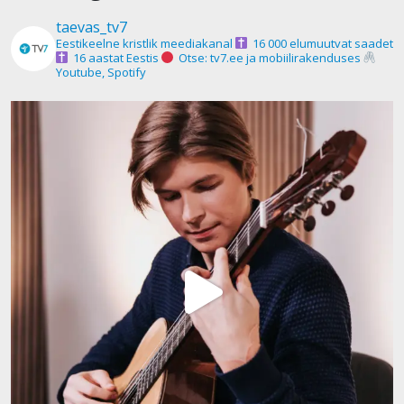
taevas_tv7
Eestikeelne kristlik meediakanal
16 000 elumuutvat saadet
16 aastat Eestis
Otse: tv7.ee ja mobiilirakenduses
Youtube, Spotify