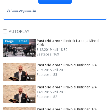
Privaatsuspoliitika
AUTOPLAY
Pastorid areenil
Indrek Luide ja Mihkel
Kõige uuemad
Kukk
3.12.2019 kell 18.30
Saateosa: 169
30 min
Pastorid areenil
Nikolai Rütkinen 3/4
28.5.2015 kell 20.30
Saateosa: 83
30 min
Pastorid areenil
Nikolai Rütkinen 2/4
14.5.2015 kell 20.30
Saateosa: 82
30 min
Pastorid areenil
Nikolai Rütkinen 1/4