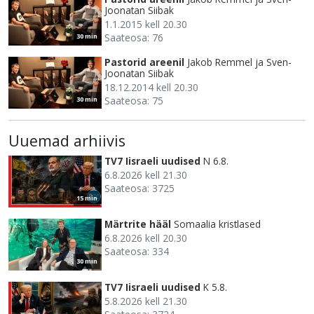
Joonatan Siibak
1.1.2015 kell 20.30
Saateosa: 76
30 min
Pastorid areenil
Jakob Remmel ja Sven-
Joonatan Siibak
18.12.2014 kell 20.30
Saateosa: 75
30 min
Uuemad arhiivis
TV7 Iisraeli uudised
N 6.8.
6.8.2026 kell 21.30
Saateosa: 3725
15 min
Märtrite hääl
Somaalia kristlased
6.8.2026 kell 20.30
Saateosa: 334
30 min
TV7 Iisraeli uudised
K 5.8.
5.8.2026 kell 21.30