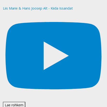
Liis Marie & Hans Joosep Alt - Kiida Issandat
Lae rohkem