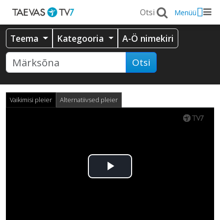
Menüü
Teema
Kategooria
A-Ö nimekiri
Otsi
Vaikimisi pleier
Alternatiivsed pleier
Esita
video