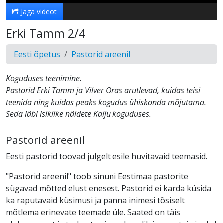
Jaga videot
Erki Tamm 2/4
Eesti õpetus
Pastorid areenil
Koguduses teenimine.
Pastorid Erki Tamm ja Vilver Oras arutlevad, kuidas teisi
teenida ning kuidas peaks kogudus ühiskonda mõjutama.
Seda läbi isiklike näidete Kalju koguduses.
Pastorid areenil
Eesti pastorid toovad julgelt esile huvitavaid teemasid.
"Pastorid areenil" toob sinuni Eestimaa pastorite
sügavad mõtted elust enesest. Pastorid ei karda küsida
ka raputavaid küsimusi ja panna inimesi tõsiselt
mõtlema erinevate teemade üle. Saated on täis