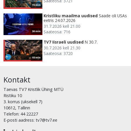
Saateosa: 3721
15 min
Kristliku maailma uudised
Saade oli USAs
eetris 24.07.2026
31.7.2026 kell 21.00
Saateosa: 716
30 min
TV7 Iisraeli uudised
N 30.7.
30.7.2026 kell 21.30
Saateosa: 3720
15 min
Kontakt
Taevas TV7 Kristlik Ühing MTÜ
Ristiku 10
3. korrus (uksekell 7)
10612, Tallinn
Telefon: 44 22227
E-posti aadress: tv7@tv7.ee