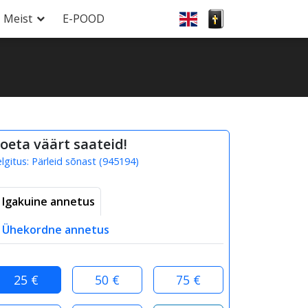
Meist
E-POOD
oeta väärt saateid!
elgitus:
Pärleid sõnast
(
945194
)
Igakuine annetus
Ühekordne annetus
25 €
50 €
75 €