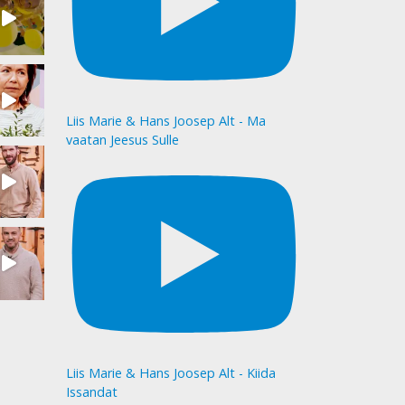
Liis Marie & Hans Joosep Alt - Ma
vaatan Jeesus Sulle
Liis Marie & Hans Joosep Alt - Kiida
Issandat