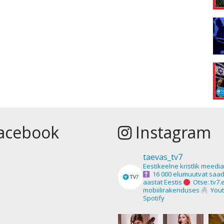
acebook
Instagram
taevas_tv7
Eestikeelne kristlik meedi
16 000 elumuutvat saad
aastat Eestis
Otse: tv7.
mobiilirakenduses
Yout
Spotify