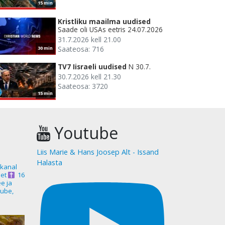
15 min
Kristliku maailma uudised
Saade oli USAs eetris 24.07.2026
31.7.2026 kell 21.00
Saateosa: 716
30 min
TV7 Iisraeli uudised
N 30.7.
30.7.2026 kell 21.30
Saateosa: 3720
15 min
Youtube
Liis Marie & Hans Joosep Alt - Issand
Halasta
akanal
et
16
ee ja
ube,