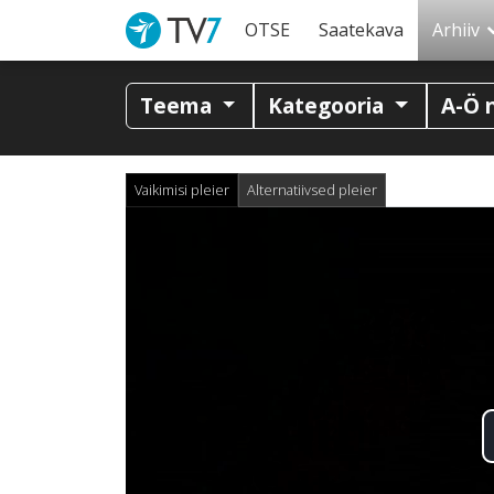
OTSE
Saatekava
Arhiiv
Teema
Kategooria
A-Ö 
Vaikimisi pleier
Alternatiivsed pleier