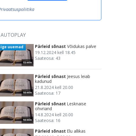
Privaatsuspoliitika
AUTOPLAY
Pärleid sõnast
Võidukas palve
õige uuemad
19.12.2024 kell 18.45
Saateosa: 43
15 min
Pärleid sõnast
Jeesus leiab
kadunud
21.8.2024 kell 20.00
Saateosa: 17
10 min
Pärleid sõnast
Lesknaise
ohvriand
14.8.2024 kell 20.00
Saateosa: 16
10 min
Pärleid sõnast
Elu allikas