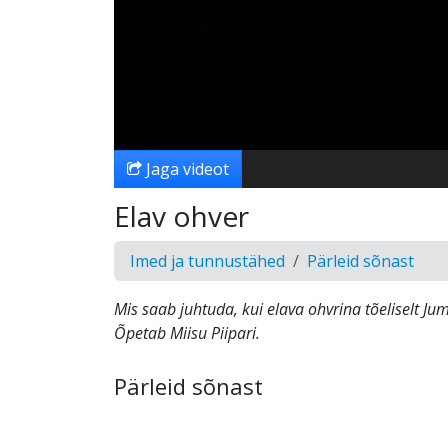
Jaga videot
Elav ohver
Imed ja tunnustähed
Pärleid sõnast
Mis saab juhtuda, kui elava ohvrina tõeliselt J
Õpetab Miisu Piipari.
Pärleid sõnast