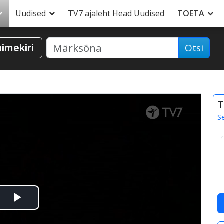
Uudised
TV7 ajaleht Head Uudised
TOETA
nimekiri
Otsi
T
S
Esita