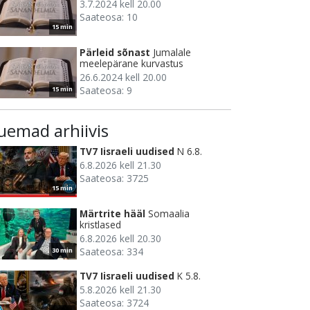
3.7.2024 kell 20.00
Saateosa: 10
15 min
Pärleid sõnast
Jumalale
meelepärane kurvastus
26.6.2024 kell 20.00
Saateosa: 9
15 min
uemad arhiivis
TV7 Iisraeli uudised
N 6.8.
6.8.2026 kell 21.30
Saateosa: 3725
15 min
Märtrite hääl
Somaalia
kristlased
6.8.2026 kell 20.30
Saateosa: 334
30 min
TV7 Iisraeli uudised
K 5.8.
5.8.2026 kell 21.30
Saateosa: 3724