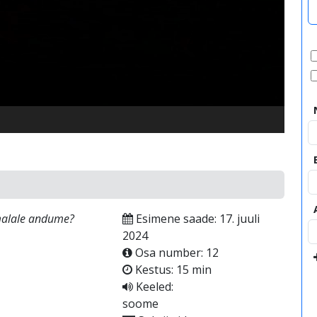
video
umalale andume?
Esimene saade: 17. juuli
2024
Osa number: 12
Kestus: 15 min
Keeled:
soome