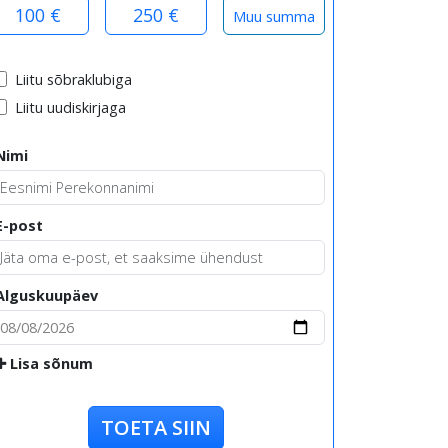
100 €
250 €
Liitu sõbraklubiga
Liitu uudiskirjaga
Nimi
E-post
Alguskuupäev
Lisa sõnum
TOETA SIIN