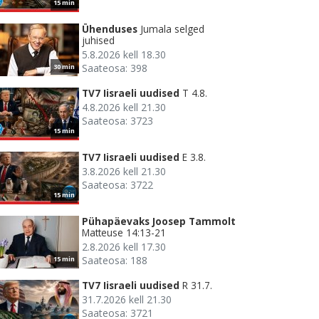
15 min
Ühenduses
Jumala selged
juhised
5.8.2026 kell 18.30
Saateosa: 398
30 min
TV7 Iisraeli uudised
T 4.8.
4.8.2026 kell 21.30
Saateosa: 3723
15 min
TV7 Iisraeli uudised
E 3.8.
3.8.2026 kell 21.30
Saateosa: 3722
15 min
Pühapäevaks Joosep Tammolt
Matteuse 14:13-21
2.8.2026 kell 17.30
Saateosa: 188
15 min
TV7 Iisraeli uudised
R 31.7.
31.7.2026 kell 21.30
Saateosa: 3721