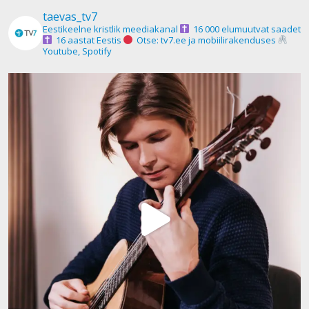
taevas_tv7
Eestikeelne kristlik meediakanal
16 000 elumuutvat saadet
16 aastat Eestis
Otse: tv7.ee ja mobiilirakenduses
Youtube, Spotify