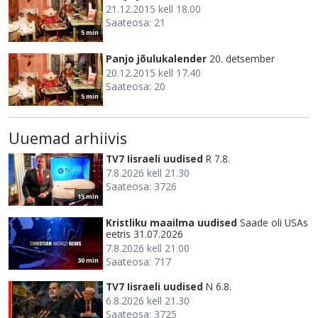
21.12.2015 kell 18.00
Saateosa: 21
5 min
Panjo jõulukalender
20. detsember
20.12.2015 kell 17.40
Saateosa: 20
5 min
Uuemad arhiivis
TV7 Iisraeli uudised
R 7.8.
7.8.2026 kell 21.30
Saateosa: 3726
15 min
Kristliku maailma uudised
Saade oli USAs
eetris 31.07.2026
7.8.2026 kell 21.00
Saateosa: 717
30 min
TV7 Iisraeli uudised
N 6.8.
6.8.2026 kell 21.30
Saateosa: 3725