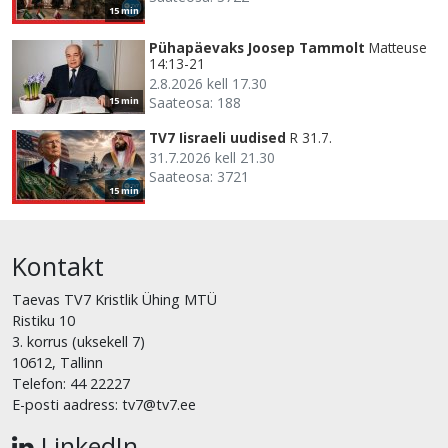
15 min
Pühapäevaks Joosep Tammolt
Matteuse
14:13-21
2.8.2026 kell 17.30
Saateosa: 188
15 min
TV7 Iisraeli uudised
R 31.7.
31.7.2026 kell 21.30
Saateosa: 3721
15 min
Kontakt
Taevas TV7 Kristlik Ühing MTÜ
Ristiku 10
3. korrus (uksekell 7)
10612, Tallinn
Telefon: 44 22227
E-posti aadress: tv7@tv7.ee
LinkedIn