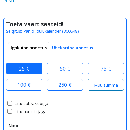
eesti
Toeta väärt saateid!
Selgitus:
Panjo jõulukalender
(
300548
)
Igakuine annetus
Ühekordne annetus
25 €
50 €
75 €
100 €
250 €
Liitu sõbraklubiga
Liitu uudiskirjaga
Nimi