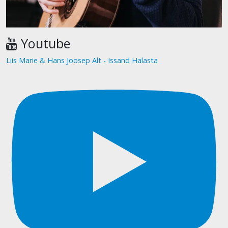
Youtube
Liis Marie & Hans Joosep Alt - Issand Halasta