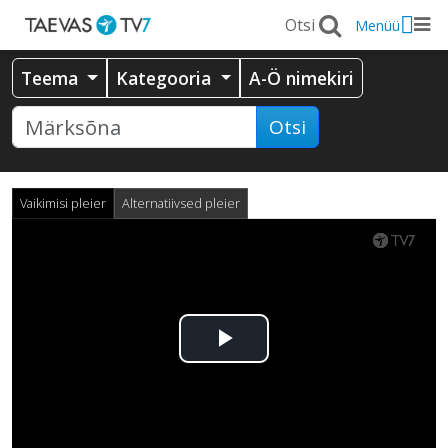
Menüü
Teema
Kategooria
A-Ö nimekiri
Otsi
Vaikimisi pleier
Alternatiivsed pleier
Esita
video