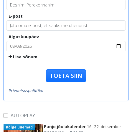
E-post
Alguskuupäev
Lisa sõnum
TOETA SIIN
Privaatsuspoliitika
AUTOPLAY
Panjo jõulukalender
16.-22. detsember
Kõige uuemad