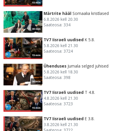
15 min
Märtrite hääl
Somaalia kristlased
6.8.2026 kell 20.30
Saateosa: 334
30 min
TV7 Iisraeli uudised
K 5.8.
5.8.2026 kell 21.30
Saateosa: 3724
15 min
Ühenduses
Jumala selged juhised
5.8.2026 kell 18.30
Saateosa: 398
30 min
TV7 Iisraeli uudised
T 4.8.
4.8.2026 kell 21.30
Saateosa: 3723
15 min
TV7 Iisraeli uudised
E 3.8.
3.8.2026 kell 21.30
Saateosa: 3722