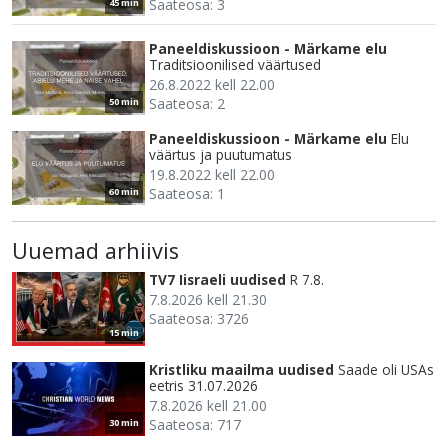
Saateosa: 3
45 min
Paneeldiskussioon - Märkame elu
Traditsioonilised väärtused
26.8.2022 kell 22.00
Saateosa: 2
50 min
Paneeldiskussioon - Märkame elu
Elu
väärtus ja puutumatus
19.8.2022 kell 22.00
Saateosa: 1
60 min
Uuemad arhiivis
TV7 Iisraeli uudised
R 7.8.
7.8.2026 kell 21.30
Saateosa: 3726
15 min
Kristliku maailma uudised
Saade oli USAs
eetris 31.07.2026
7.8.2026 kell 21.00
Saateosa: 717
30 min