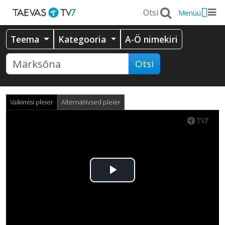
Menüü
Teema
Kategooria
A-Ö nimekiri
Otsi
Vaikimisi pleier
Alternatiivsed pleier
Esita
video