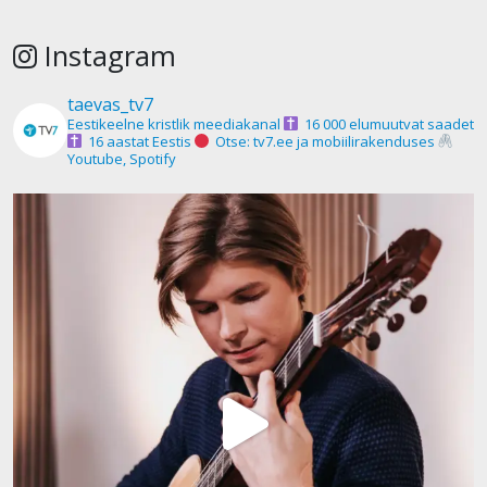
Instagram
taevas_tv7
Eestikeelne kristlik meediakanal
16 000 elumuutvat saadet
16 aastat Eestis
Otse: tv7.ee ja mobiilirakenduses
Youtube, Spotify