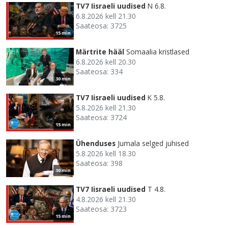
TV7 Iisraeli uudised
N 6.8.
6.8.2026 kell 21.30
Saateosa: 3725
15 min
Märtrite hääl
Somaalia kristlased
6.8.2026 kell 20.30
Saateosa: 334
30 min
TV7 Iisraeli uudised
K 5.8.
5.8.2026 kell 21.30
Saateosa: 3724
15 min
Ühenduses
Jumala selged juhised
5.8.2026 kell 18.30
Saateosa: 398
30 min
TV7 Iisraeli uudised
T 4.8.
4.8.2026 kell 21.30
Saateosa: 3723
15 min