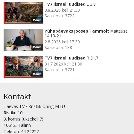
TV7 Iisraeli uudised
E 3.8.
3.8.2026 kell 21.30
Saateosa: 3722
15 min
Pühapäevaks Joosep Tammolt
Matteuse
14:13-21
2.8.2026 kell 17.30
Saateosa: 188
15 min
TV7 Iisraeli uudised
R 31.7.
31.7.2026 kell 21.30
Saateosa: 3721
15 min
Kontakt
Taevas TV7 Kristlik Ühing MTÜ
Ristiku 10
3. korrus (uksekell 7)
10612, Tallinn
Telefon: 44 22227