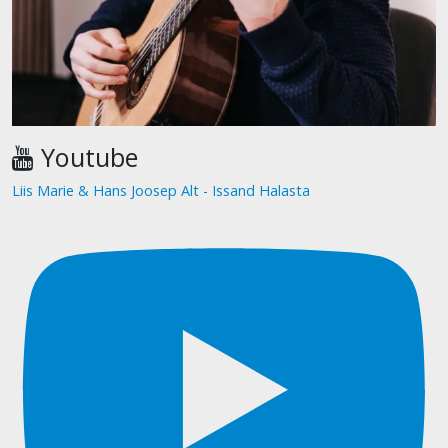
Youtube
Liis Marie & Hans Joosep Alt - Issand Halasta