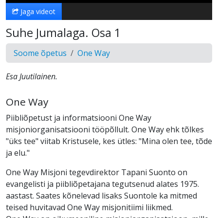
Jaga videot
Suhe Jumalaga. Osa 1
Soome õpetus
One Way
Esa Juutilainen.
One Way
Piibliõpetust ja informatsiooni One Way
misjoniorganisatsiooni tööpõllult. One Way ehk tõlkes
"üks tee" viitab Kristusele, kes ütles: "Mina olen tee, tõde
ja elu."
One Way Misjoni tegevdirektor Tapani Suonto on
evangelisti ja piibliõpetajana tegutsenud alates 1975.
aastast. Saates kõnelevad lisaks Suontole ka mitmed
teised huvitavad One Way misjonitiimi liikmed.