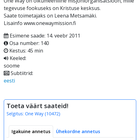
One Way on oikumeeniline misjoniorganisatsioon, mille
tegevuse fookuseks on Kristuse kesksus.
Saate toimetajaks on Leena Metsamäki.
Lisainfo www.onewaymission.fi
Esimene saade: 14. veebr 2011
Osa number: 140
Kestus: 45 min
Keeled:
soome
Subtiitrid:
eesti
Toeta väärt saateid!
Selgitus:
One Way
(
10472
)
Igakuine annetus
Ühekordne annetus