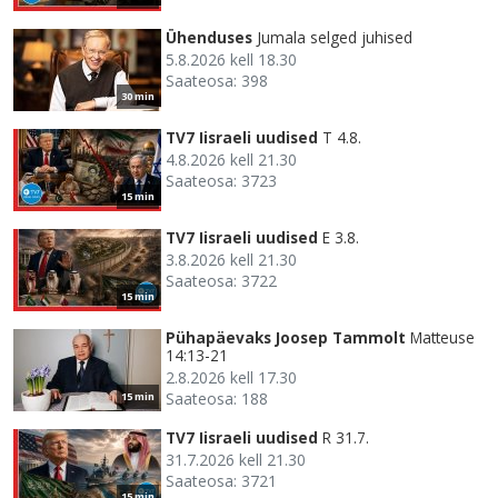
Ühenduses
Jumala selged juhised
5.8.2026 kell 18.30
Saateosa: 398
30 min
TV7 Iisraeli uudised
T 4.8.
4.8.2026 kell 21.30
Saateosa: 3723
15 min
TV7 Iisraeli uudised
E 3.8.
3.8.2026 kell 21.30
Saateosa: 3722
15 min
Pühapäevaks Joosep Tammolt
Matteuse
14:13-21
2.8.2026 kell 17.30
Saateosa: 188
15 min
TV7 Iisraeli uudised
R 31.7.
31.7.2026 kell 21.30
Saateosa: 3721
15 min