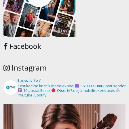
Facebook
Instagram
taevas_tv7
Eestikeelne kristlik meediakanal
16 000 elumuutvat saadet
16 aastat Eestis
Otse: tv7.ee ja mobiilirakenduses
Youtube, Spotify