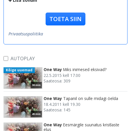
Lisa sõnum
TOETA SIIN
Privaatsuspoliitika
AUTOPLAY
One Way
Miks inimesed eksivad?
Kõige uuemad
22.5.2015 kell 17.00
Saateosa: 309
30 min
One Way
Tapanil on sulle midagi öelda
18.4.2011 kell 19.30
Saateosa: 145
45 min
One Way
Eesmärgile suunatus kristlaste
elus