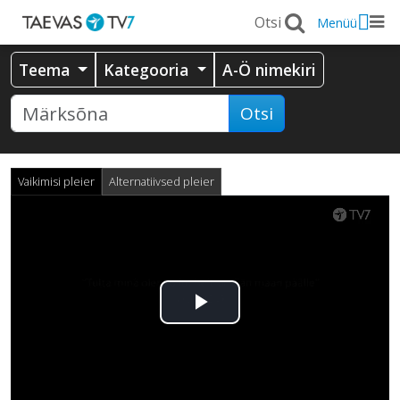
Menüü
Teema
Kategooria
A-Ö nimekiri
Otsi
Vaikimisi pleier
Alternatiivsed pleier
Esita
video