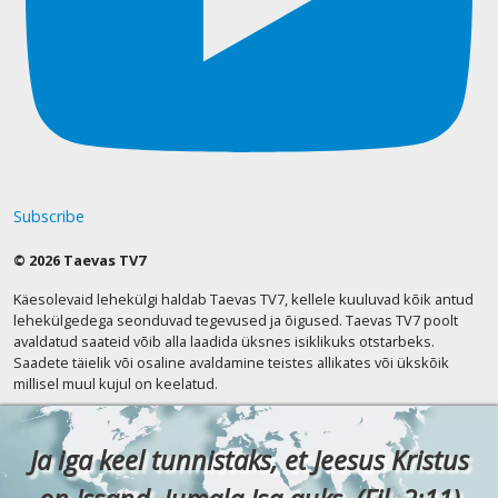
Subscribe
© 2026 Taevas TV7
Käesolevaid lehekülgi haldab Taevas TV7, kellele kuuluvad kõik antud
lehekülgedega seonduvad tegevused ja õigused. Taevas TV7 poolt
avaldatud saateid võib alla laadida üksnes isiklikuks otstarbeks.
Saadete täielik või osaline avaldamine teistes allikates või ükskõik
millisel muul kujul on keelatud.
Ja iga keel tunnistaks, et Jeesus Kristus