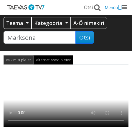
Menüü
Teema
Kategooria
A-Ö nimekiri
Otsi
Vaikimisi pleier
Alternatiivsed pleier