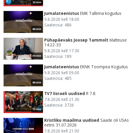
15 min
Jumalateenistus
EMK Tallinna kogudus
9.8.2026 kell 18.00
Saateosa: 486
90 min
Pühapäevaks Joosep Tammolt
Matteuse
14:22-33
9.8.2026 kell 17.30
Saateosa: 189
10 min
Jumalateenistus
EKNK Toompea Kogudus
9.8.2026 kell 09.00
Saateosa: 485
90 min
TV7 Iisraeli uudised
R 7.8.
7.8.2026 kell 21.30
Saateosa: 3726
15 min
Kristliku maailma uudised
Saade oli USAs
eetris 31.07.2026
7.8.2026 kell 21.00