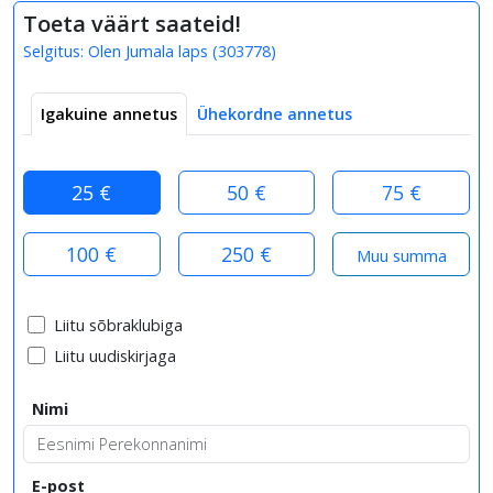
Toeta väärt saateid!
Selgitus:
Olen Jumala laps
(
303778
)
Igakuine annetus
Ühekordne annetus
25 €
50 €
75 €
100 €
250 €
Liitu sõbraklubiga
Liitu uudiskirjaga
Nimi
E-post