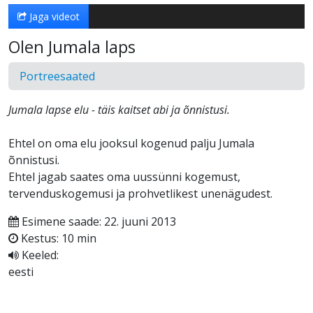
Jaga videot
Olen Jumala laps
Portreesaated
Jumala lapse elu - täis kaitset abi ja õnnistusi.
Ehtel on oma elu jooksul kogenud palju Jumala
õnnistusi.
Ehtel jagab saates oma uussünni kogemust,
tervenduskogemusi ja prohvetlikest unenägudest.
Esimene saade: 22. juuni 2013
Kestus: 10 min
Keeled:
eesti