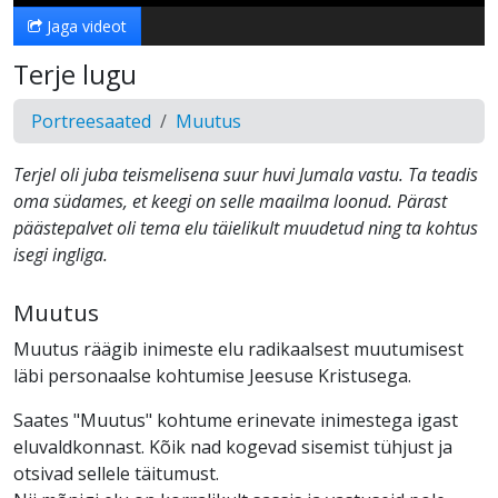
Jaga videot
Terje lugu
Portreesaated
Muutus
Terjel oli juba teismelisena suur huvi Jumala vastu. Ta teadis
oma südames, et keegi on selle maailma loonud. Pärast
päästepalvet oli tema elu täielikult muudetud ning ta kohtus
isegi ingliga.
Muutus
Muutus räägib inimeste elu radikaalsest muutumisest
läbi personaalse kohtumise Jeesuse Kristusega.
Saates "Muutus" kohtume erinevate inimestega igast
eluvaldkonnast. Kõik nad kogevad sisemist tühjust ja
otsivad sellele täitumust.