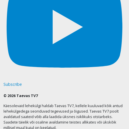
Subscribe
© 2026 Taevas TV7
Käesolevaid lehekülgi haldab Taevas TV7, kellele kuuluvad kõik antud
lehekülgedega seonduvad tegevused ja õigused. Taevas TV7 poolt
avaldatud saateid võib alla laadida üksnes isiklikuks otstarbeks.
Saadete täielik või osaline avaldamine teistes allikates või ükskõik
millisel muul kujul on keelatud.