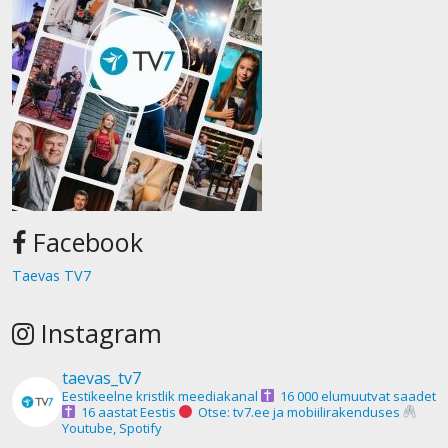
Facebook
Taevas TV7
Instagram
taevas_tv7
Eestikeelne kristlik meediakanal
16 000 elumuutvat saadet
16 aastat Eestis
Otse: tv7.ee ja mobiilirakenduses
Youtube, Spotify