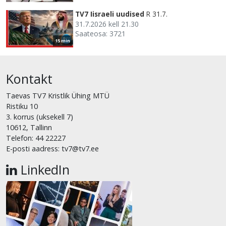
TV7 Iisraeli uudised
R 31.7.
31.7.2026 kell 21.30
Saateosa: 3721
15 min
Kontakt
Taevas TV7 Kristlik Ühing MTÜ
Ristiku 10
3. korrus (uksekell 7)
10612, Tallinn
Telefon: 44 22227
E-posti aadress: tv7@tv7.ee
LinkedIn