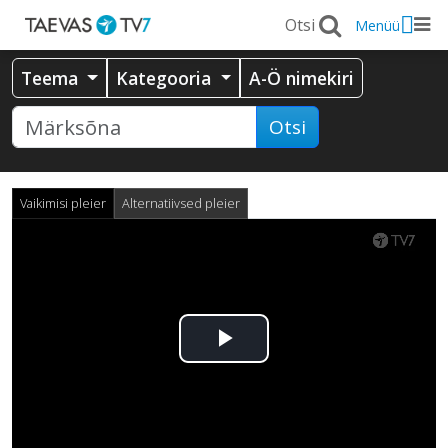
Menüü
Teema
Kategooria
A-Ö nimekiri
Otsi
Vaikimisi pleier
Alternatiivsed pleier
Esita
video