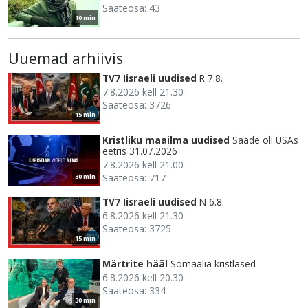
Saateosa: 43
10 min
Uuemad arhiivis
TV7 Iisraeli uudised
R 7.8.
7.8.2026 kell 21.30
Saateosa: 3726
15 min
Kristliku maailma uudised
Saade oli USAs
eetris 31.07.2026
7.8.2026 kell 21.00
Saateosa: 717
30 min
TV7 Iisraeli uudised
N 6.8.
6.8.2026 kell 21.30
Saateosa: 3725
15 min
Märtrite hääl
Somaalia kristlased
6.8.2026 kell 20.30
Saateosa: 334
30 min