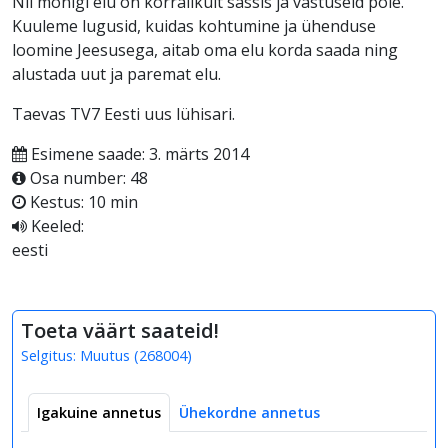
Nii mõnigi elu on korralikult sassis ja vastuseid pole.
Kuuleme lugusid, kuidas kohtumine ja ühenduse
loomine Jeesusega, aitab oma elu korda saada ning
alustada uut ja paremat elu.
Taevas TV7 Eesti uus lühisari.
Esimene saade: 3. märts 2014
Osa number: 48
Kestus: 10 min
Keeled:
eesti
Toeta väärt saateid!
Selgitus:
Muutus
(
268004
)
Igakuine annetus
Ühekordne annetus