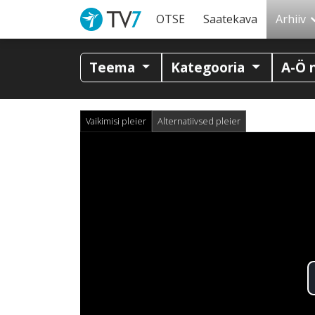
OTSE
Saatekava
Arhiiv
Teema
Kategooria
A-Ö 
Vaikimisi pleier
Alternatiivsed pleier