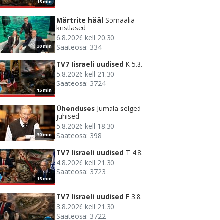
15 min
Märtrite hääl
Somaalia
kristlased
6.8.2026 kell 20.30
Saateosa: 334
30 min
TV7 Iisraeli uudised
K 5.8.
5.8.2026 kell 21.30
Saateosa: 3724
15 min
Ühenduses
Jumala selged
juhised
5.8.2026 kell 18.30
Saateosa: 398
30 min
TV7 Iisraeli uudised
T 4.8.
4.8.2026 kell 21.30
Saateosa: 3723
15 min
TV7 Iisraeli uudised
E 3.8.
3.8.2026 kell 21.30
Saateosa: 3722