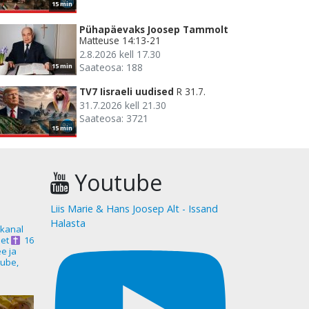
15 min
Pühapäevaks Joosep Tammolt
Matteuse 14:13-21
2.8.2026 kell 17.30
Saateosa: 188
15 min
TV7 Iisraeli uudised
R 31.7.
31.7.2026 kell 21.30
Saateosa: 3721
15 min
Youtube
Liis Marie & Hans Joosep Alt - Issand
Halasta
akanal
et
16
ee ja
ube,