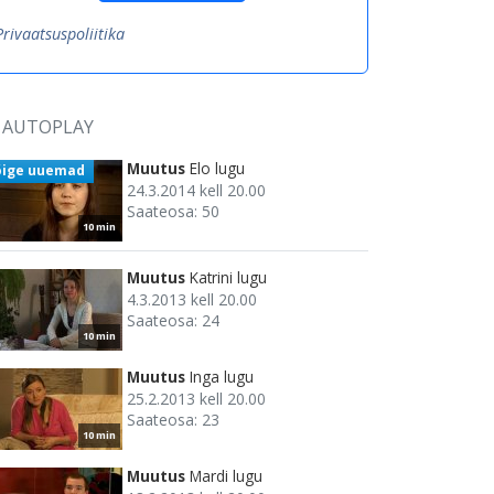
Privaatsuspoliitika
AUTOPLAY
Muutus
Elo lugu
õige uuemad
24.3.2014 kell 20.00
Saateosa: 50
10 min
Muutus
Katrini lugu
4.3.2013 kell 20.00
Saateosa: 24
10 min
Muutus
Inga lugu
25.2.2013 kell 20.00
Saateosa: 23
10 min
Muutus
Mardi lugu