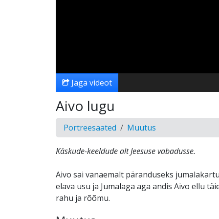
Jaga videot
Aivo lugu
Portreesaated
Muutus
Käskude-keeldude alt Jeesuse vabadusse.
Aivo sai vanaemalt päranduseks jumalakart
elava usu ja Jumalaga aga andis Aivo ellu tä
rahu ja rõõmu.