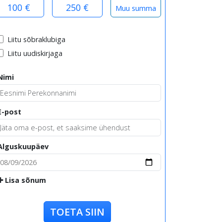
100 €
250 €
Liitu sõbraklubiga
Liitu uudiskirjaga
Nimi
E-post
Alguskuupäev
Lisa sõnum
TOETA SIIN