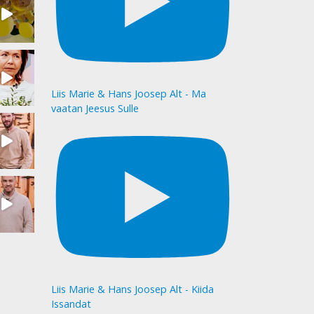
Liis Marie & Hans Joosep Alt - Ma
vaatan Jeesus Sulle
Liis Marie & Hans Joosep Alt - Kiida
Issandat