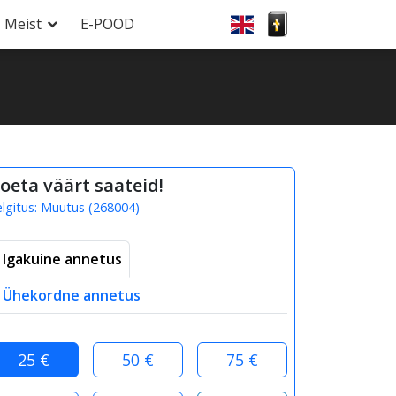
Meist
E-POOD
oeta väärt saateid!
elgitus:
Muutus
(
268004
)
Igakuine annetus
Ühekordne annetus
25 €
50 €
75 €