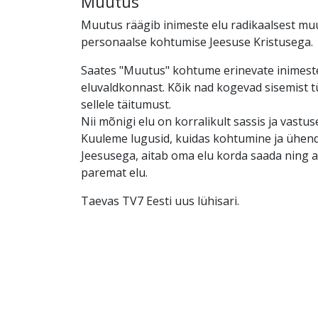
Muutus
Muutus räägib inimeste elu radikaalsest mu
personaalse kohtumise Jeesuse Kristusega.
Saates "Muutus" kohtume erinevate inimest
eluvaldkonnast. Kõik nad kogevad sisemist tü
sellele täitumust.
Nii mõnigi elu on korralikult sassis ja vastus
Kuuleme lugusid, kuidas kohtumine ja ühen
Jeesusega, aitab oma elu korda saada ning a
paremat elu.
Taevas TV7 Eesti uus lühisari.