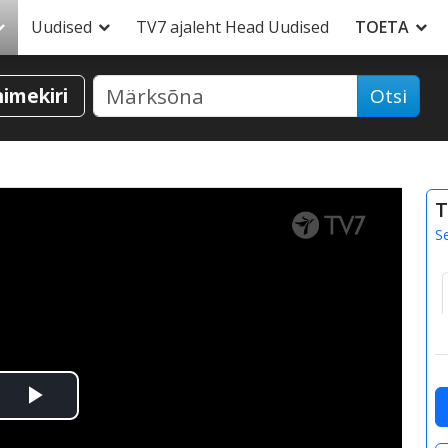
Uudised
TV7 ajaleht Head Uudised
TOETA
nimekiri
Otsi
T
S
Esita