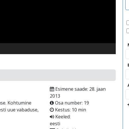
video
Esimene saade: 28. jaan
2013
use. Kohtumine
Osa number: 19
iesti uue vabaduse,
Kestus: 10 min
Keeled:
eesti