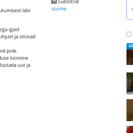
Subtiitrid:
soome
utumisest läbi
ega igast
hjust ja otsivad
K
eid pole.
duse loomine
lustada uut ja