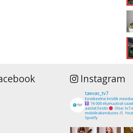
acebook
Instagram
taevas_tv7
Eestikeelne kristlik meedi
16 000 elumuutvat saad
aastat Eestis
Otse: tv7.
mobiilirakenduses
Yout
Spotify