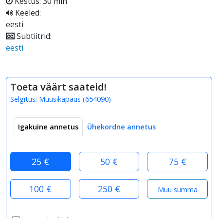
Kestus: 30 min
Keeled:
eesti
Subtiitrid:
eesti
Toeta väärt saateid!
Selgitus:
Muusikapaus
(
654090
)
Igakuine annetus
Ühekordne annetus
25 €
50 €
75 €
100 €
250 €