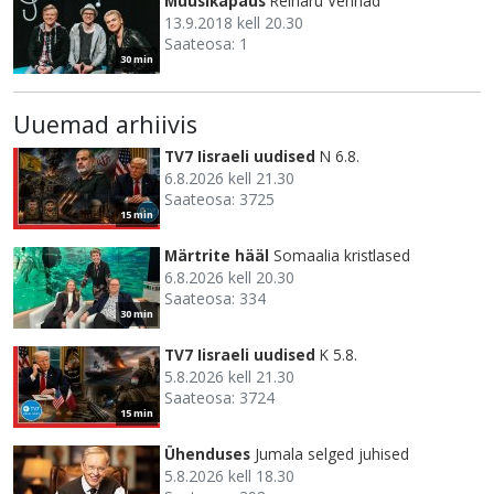
Muusikapaus
Reinaru Vennad
13.9.2018 kell 20.30
Saateosa: 1
30 min
Uuemad arhiivis
TV7 Iisraeli uudised
N 6.8.
6.8.2026 kell 21.30
Saateosa: 3725
15 min
Märtrite hääl
Somaalia kristlased
6.8.2026 kell 20.30
Saateosa: 334
30 min
TV7 Iisraeli uudised
K 5.8.
5.8.2026 kell 21.30
Saateosa: 3724
15 min
Ühenduses
Jumala selged juhised
5.8.2026 kell 18.30