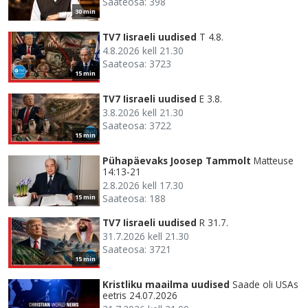
Saateosa: 398
30 min
TV7 Iisraeli uudised
T 4.8.
4.8.2026 kell 21.30
Saateosa: 3723
15 min
TV7 Iisraeli uudised
E 3.8.
3.8.2026 kell 21.30
Saateosa: 3722
15 min
Pühapäevaks Joosep Tammolt
Matteuse
14:13-21
2.8.2026 kell 17.30
Saateosa: 188
15 min
TV7 Iisraeli uudised
R 31.7.
31.7.2026 kell 21.30
Saateosa: 3721
15 min
Kristliku maailma uudised
Saade oli USAs
eetris 24.07.2026