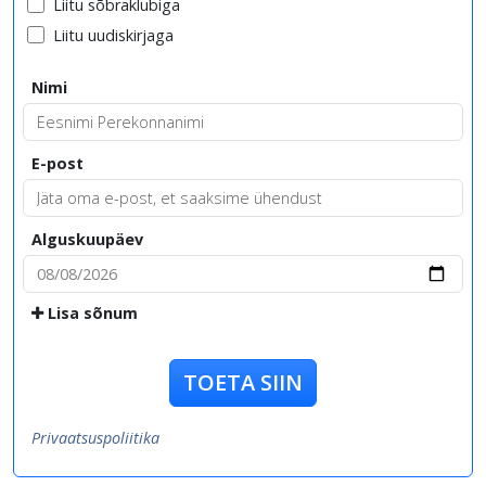
Liitu sõbraklubiga
Liitu uudiskirjaga
Nimi
E-post
Alguskuupäev
Lisa sõnum
TOETA SIIN
Privaatsuspoliitika