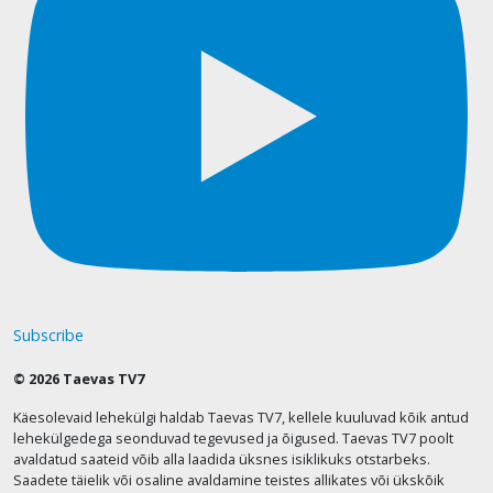
Subscribe
© 2026 Taevas TV7
Käesolevaid lehekülgi haldab Taevas TV7, kellele kuuluvad kõik antud
lehekülgedega seonduvad tegevused ja õigused. Taevas TV7 poolt
avaldatud saateid võib alla laadida üksnes isiklikuks otstarbeks.
Saadete täielik või osaline avaldamine teistes allikates või ükskõik