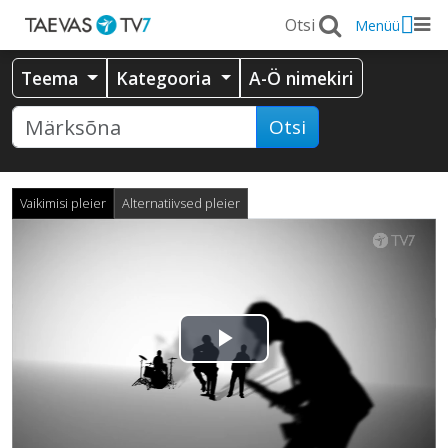
Menüü
Teema
Kategooria
A-Ö nimekiri
Otsi
Vaikimisi pleier
Alternatiivsed pleier
Esita
video