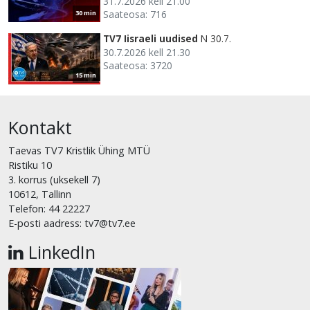
31.7.2026 kell 21.00
Saateosa: 716
30 min
TV7 Iisraeli uudised
N 30.7.
30.7.2026 kell 21.30
Saateosa: 3720
15 min
Kontakt
Taevas TV7 Kristlik Ühing MTÜ
Ristiku 10
3. korrus (uksekell 7)
10612, Tallinn
Telefon: 44 22227
E-posti aadress: tv7@tv7.ee
LinkedIn