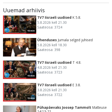
Uuemad arhiivis
TV7 Iisraeli uudised
K 5.8.
5.8.2026 kell 21.30
Saateosa: 3724
15 min
Ühenduses
Jumala selged juhised
5.8.2026 kell 18.30
Saateosa: 398
30 min
TV7 Iisraeli uudised
T 4.8.
4.8.2026 kell 21.30
Saateosa: 3723
15 min
TV7 Iisraeli uudised
E 3.8.
3.8.2026 kell 21.30
Saateosa: 3722
15 min
Pühapäevaks Joosep Tammolt
Matteuse
14:13-21