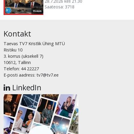
28.7.2026 kell 21.30
Saateosa: 3718
15 min
Kontakt
Taevas TV7 Kristlik Ühing MTÜ
Ristiku 10
3. korrus (uksekell 7)
10612, Tallinn
Telefon: 44 22227
E-posti aadress: tv7@tv7.ee
LinkedIn