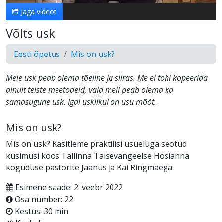
Jaga videot
Võlts usk
Eesti õpetus
Mis on usk?
Meie usk peab olema tõeline ja siiras. Me ei tohi kopeerida
ainult teiste meetodeid, vaid meil peab olema ka
samasugune usk. Igal usklikul on usu mõõt.
Mis on usk?
Mis on usk? Käsitleme praktilisi usueluga seotud
küsimusi koos Tallinna Täisevangeelse Hosianna
koguduse pastorite Jaanus ja Kai Ringmäega.
Esimene saade: 2. veebr 2022
Osa number: 22
Kestus: 30 min