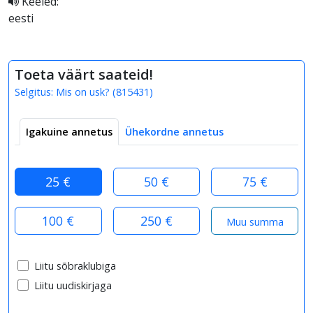
Keeled:
eesti
Toeta väärt saateid!
Selgitus:
Mis on usk?
(
815431
)
Igakuine annetus
Ühekordne annetus
25 €
50 €
75 €
100 €
250 €
Liitu sõbraklubiga
Liitu uudiskirjaga