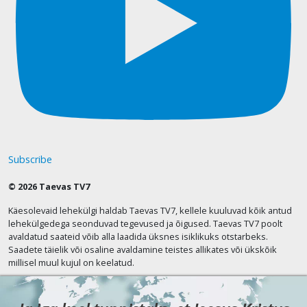
Subscribe
© 2026 Taevas TV7
Käesolevaid lehekülgi haldab Taevas TV7, kellele kuuluvad kõik antud
lehekülgedega seonduvad tegevused ja õigused. Taevas TV7 poolt
avaldatud saateid võib alla laadida üksnes isiklikuks otstarbeks.
Saadete täielik või osaline avaldamine teistes allikates või ükskõik
millisel muul kujul on keelatud.