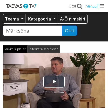
Menüü
Teema
Kategooria
A-Ö nimekiri
Otsi
Vaikimisi pleier
Alternatiivsed pleier
Esita
video