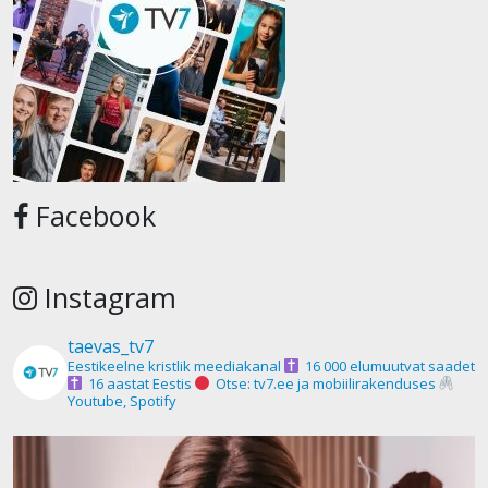
Facebook
Instagram
taevas_tv7
Eestikeelne kristlik meediakanal
16 000 elumuutvat saadet
16 aastat Eestis
Otse: tv7.ee ja mobiilirakenduses
Youtube, Spotify