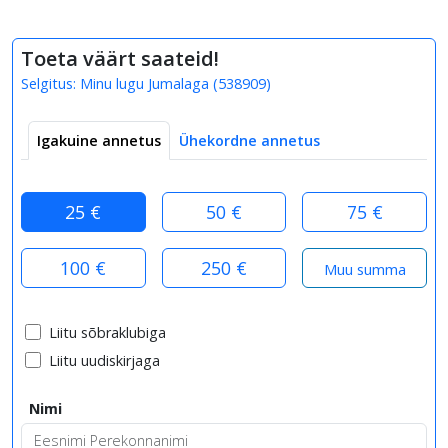
Toeta väärt saateid!
Selgitus:
Minu lugu Jumalaga
(
538909
)
Igakuine annetus
Ühekordne annetus
25 €
50 €
75 €
100 €
250 €
Liitu sõbraklubiga
Liitu uudiskirjaga
Nimi