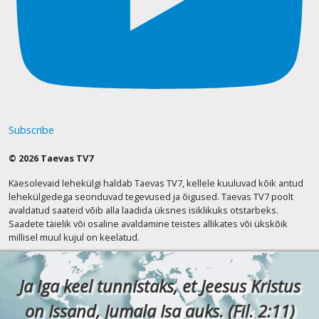
Subscribe
© 2026 Taevas TV7
Käesolevaid lehekülgi haldab Taevas TV7, kellele kuuluvad kõik antud
lehekülgedega seonduvad tegevused ja õigused. Taevas TV7 poolt
avaldatud saateid võib alla laadida üksnes isiklikuks otstarbeks.
Saadete täielik või osaline avaldamine teistes allikates või ükskõik
millisel muul kujul on keelatud.
Ja iga keel tunnistaks, et Jeesus Kristus
on Issand, Jumala Isa auks. (Fil. 2:11)