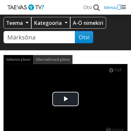
Menüü
Teema
Kategooria
A-Ö nimekiri
Otsi
Vaikimisi pleier
Alternatiivsed pleier
Esita
video