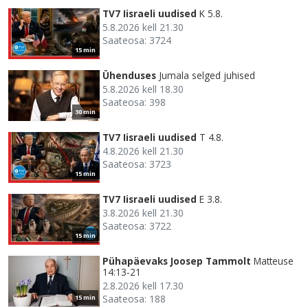
TV7 Iisraeli uudised
K 5.8.
5.8.2026 kell 21.30
Saateosa: 3724
15 min
Ühenduses
Jumala selged juhised
5.8.2026 kell 18.30
Saateosa: 398
30 min
TV7 Iisraeli uudised
T 4.8.
4.8.2026 kell 21.30
Saateosa: 3723
15 min
TV7 Iisraeli uudised
E 3.8.
3.8.2026 kell 21.30
Saateosa: 3722
15 min
Pühapäevaks Joosep Tammolt
Matteuse
14:13-21
2.8.2026 kell 17.30
Saateosa: 188
15 min