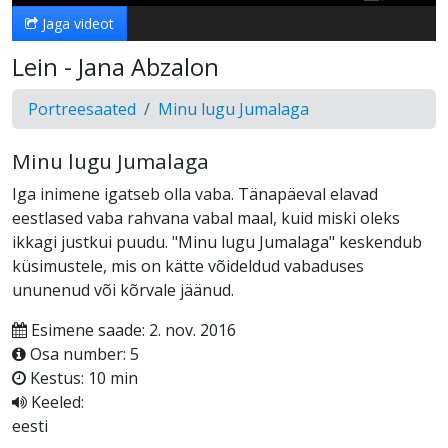
Jaga videot
Lein - Jana Abzalon
Portreesaated
Minu lugu Jumalaga
Minu lugu Jumalaga
Iga inimene igatseb olla vaba. Tänapäeval elavad
eestlased vaba rahvana vabal maal, kuid miski oleks
ikkagi justkui puudu. "Minu lugu Jumalaga" keskendub
küsimustele, mis on kätte võideldud vabaduses
ununenud või kõrvale jäänud.
Esimene saade: 2. nov. 2016
Osa number: 5
Kestus: 10 min
Keeled:
eesti