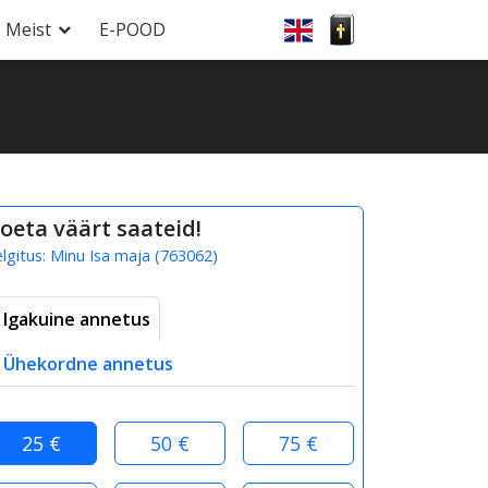
Meist
E-POOD
oeta väärt saateid!
elgitus:
Minu Isa maja
(
763062
)
Igakuine annetus
Ühekordne annetus
25 €
50 €
75 €