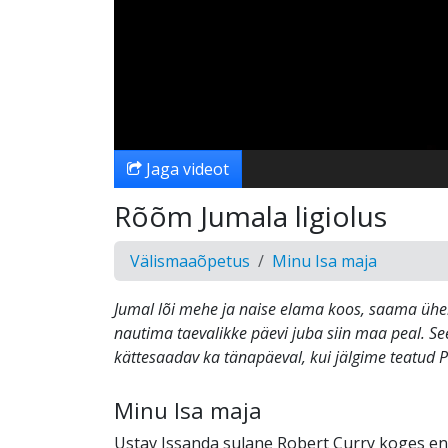
Jaga videot
Rõõm Jumala ligiolus
Välismaaõpetus
Minu Isa maja
Jumal lõi mehe ja naise elama koos, saama ühek
nautima taevalikke päevi juba siin maa peal. Se
kättesaadav ka tänapäeval, kui jälgime teatud Pii
Minu Isa maja
Ustav Issanda sulane Robert Curry koges e