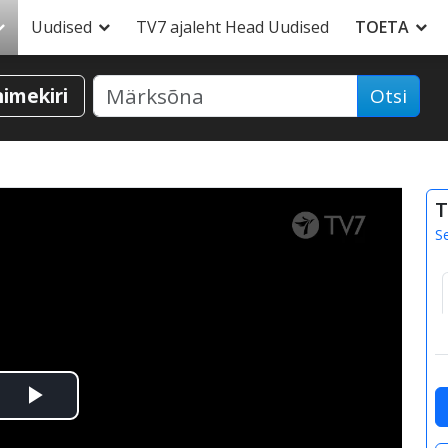
Uudised
TV7 ajaleht Head Uudised
TOETA
nimekiri
Otsi
T
S
Esita