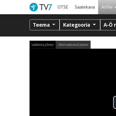
OTSE
Saatekava
Arhiiv
Teema
Kategooria
A-Ö 
Vaikimisi pleier
Alternatiivsed pleier