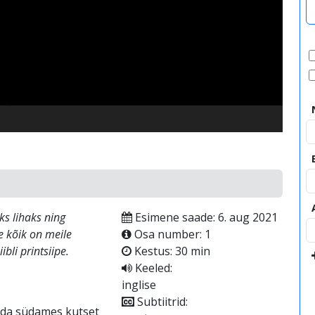
video
s lihaks ning
Esimene saade: 6. aug 2021
e kõik on meile
Osa number: 1
bli printsiipe.
Kestus: 30 min
Keeled:
inglise
Subtiitrid:
nda südames kutset