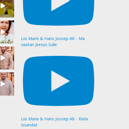
Liis Marie & Hans Joosep Alt - Ma
vaatan Jeesus Sulle
Liis Marie & Hans Joosep Alt - Kiida
Issandat