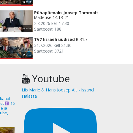
15 min
Pühapäevaks Joosep Tammolt
Matteuse 14:13-21
2.8.2026 kell 17.30
Saateosa: 188
15 min
TV7 Iisraeli uudised
R 31.7.
31.7.2026 kell 21.30
Saateosa: 3721
15 min
Youtube
Liis Marie & Hans Joosep Alt - Issand
Halasta
akanal
et
16
ee ja
ube,