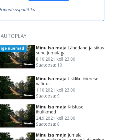
Privaatsuspoliitika
AUTOPLAY
Minu Isa maja
Lähedane ja siiras
õige uuemad
suhe Jumalaga
8.10.2021 kell 23.00
Saateosa: 10
30 min
Minu Isa maja
Uskliku inimese
väärtus
1.10.2021 kell 23.00
Saateosa: 9
30 min
Minu Isa maja
Kristuse
ihuliikmed
24.9.2021 kell 23.00
Saateosa: 8
30 min
Minu Isa maja
Jumala
seaduselaegas ja meie kutsumine