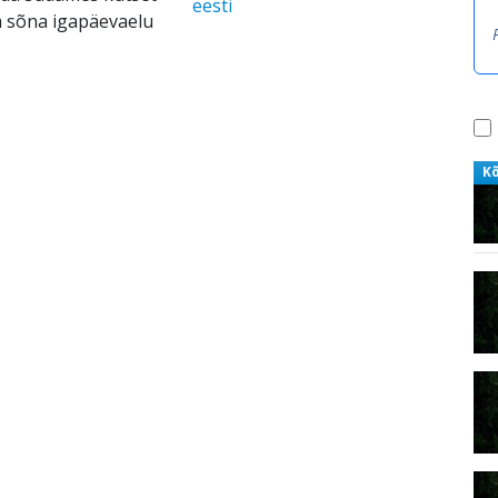
eesti
a sõna igapäevaelu
K