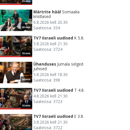
15 min
Märtrite hääl
Somaalia
kristlased
6.8.2026 kell 20.30
Saateosa: 334
30 min
TV7 Iisraeli uudised
K 5.8.
5.8.2026 kell 21.30
Saateosa: 3724
15 min
Ühenduses
Jumala selged
juhised
5.8.2026 kell 18.30
Saateosa: 398
30 min
TV7 Iisraeli uudised
T 4.8.
4.8.2026 kell 21.30
Saateosa: 3723
15 min
TV7 Iisraeli uudised
E 3.8.
3.8.2026 kell 21.30
Saateosa: 3722