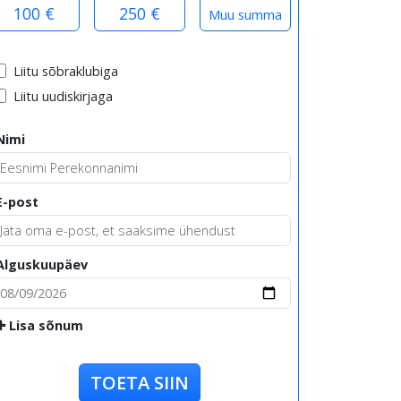
100 €
250 €
Liitu sõbraklubiga
Liitu uudiskirjaga
Nimi
E-post
Alguskuupäev
Lisa sõnum
TOETA SIIN