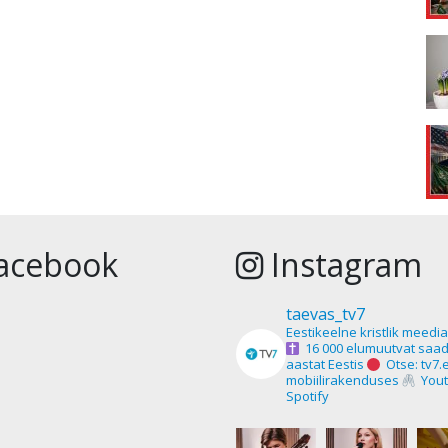
acebook
Instagram
taevas_tv7
Eestikeelne kristlik meedi
16 000 elumuutvat saad
aastat Eestis
Otse: tv7.
mobiilirakenduses
Yout
Spotify