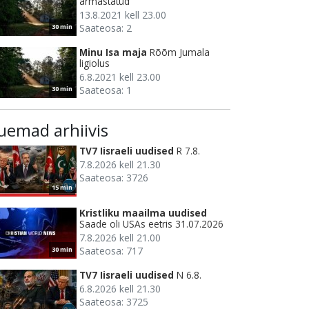
armastatud
13.8.2021 kell 23.00
Saateosa: 2
30 min
Minu Isa maja
Rõõm Jumala
ligiolus
6.8.2021 kell 23.00
Saateosa: 1
30 min
uemad arhiivis
TV7 Iisraeli uudised
R 7.8.
7.8.2026 kell 21.30
Saateosa: 3726
15 min
Kristliku maailma uudised
Saade oli USAs eetris 31.07.2026
7.8.2026 kell 21.00
Saateosa: 717
30 min
TV7 Iisraeli uudised
N 6.8.
6.8.2026 kell 21.30
Saateosa: 3725