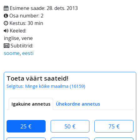
Esimene saade: 28. dets. 2013
Osa number: 2
Kestus: 30 min
Keeled:
inglise, vene
Subtiitrid:
soome
,
eesti
Toeta väärt saateid!
Selgitus:
Minge kõike maailma
(
16159
)
Igakuine annetus
Ühekordne annetus
25 €
50 €
75 €