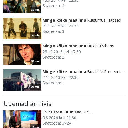
13.9.2014 kell 22.30
Saateosa: 4
30 min
Minge kõike maailma
Kutsumus - lapsed
7.11.2015 kell 20.30
Saateosa: 3
30 min
Minge kõike maailma
Uus elu Siberis
28.12.2013 kell 17.30
Saateosa: 2
30 min
Minge kõike maailma
Bus4Life Rumeenias
2.11.2013 kell 22.30
Saateosa: 1
30 min
Uuemad arhiivis
TV7 Iisraeli uudised
K 5.8.
5.8.2026 kell 21.30
Saateosa: 3724
15 min