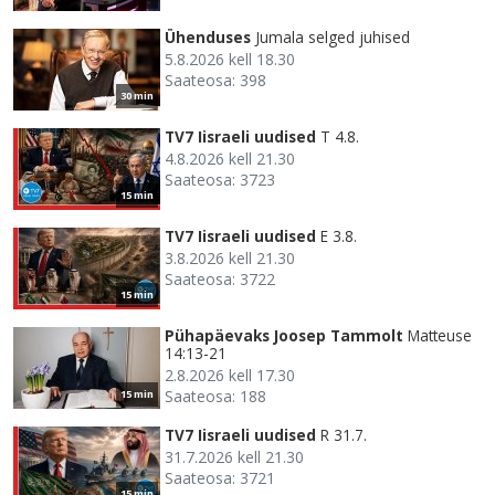
Ühenduses
Jumala selged juhised
5.8.2026 kell 18.30
Saateosa: 398
30 min
TV7 Iisraeli uudised
T 4.8.
4.8.2026 kell 21.30
Saateosa: 3723
15 min
TV7 Iisraeli uudised
E 3.8.
3.8.2026 kell 21.30
Saateosa: 3722
15 min
Pühapäevaks Joosep Tammolt
Matteuse
14:13-21
2.8.2026 kell 17.30
Saateosa: 188
15 min
TV7 Iisraeli uudised
R 31.7.
31.7.2026 kell 21.30
Saateosa: 3721
15 min