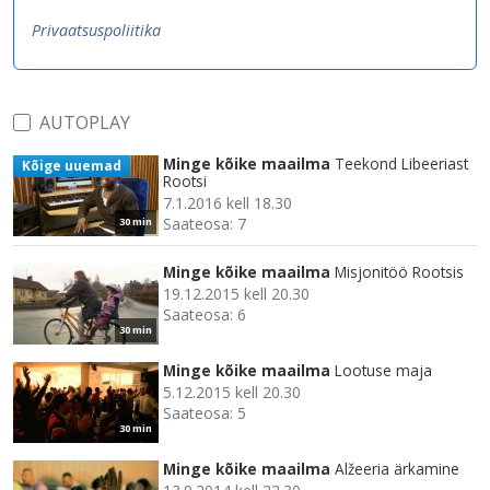
Privaatsuspoliitika
AUTOPLAY
Minge kõike maailma
Teekond Libeeriast
Kõige uuemad
Rootsi
7.1.2016 kell 18.30
Saateosa: 7
30 min
Minge kõike maailma
Misjonitöö Rootsis
19.12.2015 kell 20.30
Saateosa: 6
30 min
Minge kõike maailma
Lootuse maja
5.12.2015 kell 20.30
Saateosa: 5
30 min
Minge kõike maailma
Alžeeria ärkamine