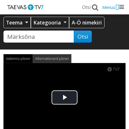
Menüü
Teema
Kategooria
A-Ö nimekiri
Otsi
Vaikimisi pleier
Alternatiivsed pleier
Esita
video