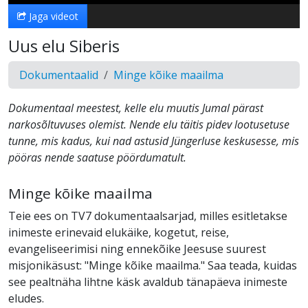
Jaga videot
Uus elu Siberis
Dokumentaalid
Minge kõike maailma
Dokumentaal meestest, kelle elu muutis Jumal pärast
narkosõltuvuses olemist. Nende elu täitis pidev lootusetuse
tunne, mis kadus, kui nad astusid Jüngerluse keskusesse, mis
pööras nende saatuse pöördumatult.
Minge kõike maailma
Teie ees on TV7 dokumentaalsarjad, milles esitletakse
inimeste erinevaid elukäike, kogetut, reise,
evangeliseerimisi ning ennekõike Jeesuse suurest
misjonikäsust: "Minge kõike maailma." Saa teada, kuidas
see pealtnäha lihtne käsk avaldub tänapäeva inimeste
eludes.