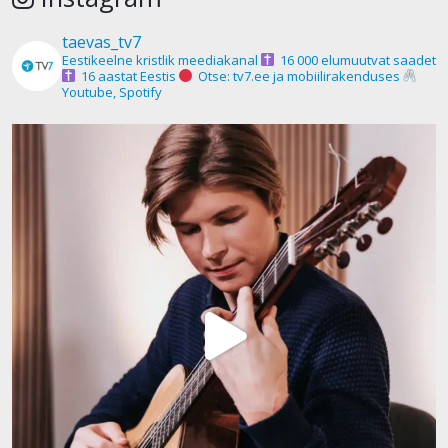
taevas_tv7
Eestikeelne kristlik meediakanal
16 000 elumuutvat saadet
16 aastat Eestis
Otse: tv7.ee ja mobiilirakenduses
Youtube, Spotify