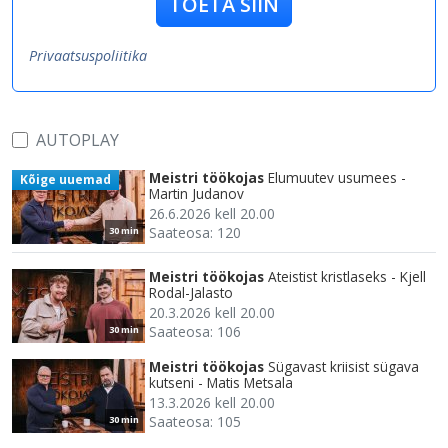
TOETA SIIN
Privaatsuspoliitika
AUTOPLAY
Meistri töökojas
Elumuutev usumees -
Kõige uuemad
Martin Judanov
26.6.2026 kell 20.00
Saateosa: 120
30 min
Meistri töökojas
Ateistist kristlaseks - Kjell
Rodal-Jalasto
20.3.2026 kell 20.00
Saateosa: 106
30 min
Meistri töökojas
Sügavast kriisist sügava
kutseni - Matis Metsala
13.3.2026 kell 20.00
Saateosa: 105
30 min