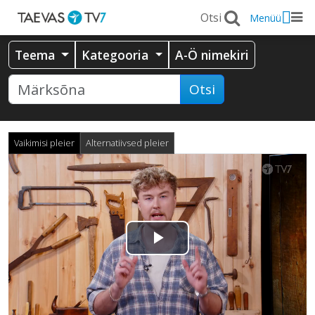
Menüü
Teema
Kategooria
A-Ö nimekiri
Otsi
Vaikimisi pleier
Alternatiivsed pleier
Esita
video