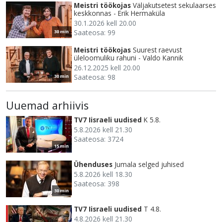
Meistri töökojas
Väljakutsetest sekulaarses
keskkonnas - Erik Hermaküla
30.1.2026 kell 20.00
Saateosa: 99
30 min
Meistri töökojas
Suurest raevust
üleloomuliku rahuni - Valdo Kannik
26.12.2025 kell 20.00
Saateosa: 98
30 min
Uuemad arhiivis
TV7 Iisraeli uudised
K 5.8.
5.8.2026 kell 21.30
Saateosa: 3724
15 min
Ühenduses
Jumala selged juhised
5.8.2026 kell 18.30
Saateosa: 398
30 min
TV7 Iisraeli uudised
T 4.8.
4.8.2026 kell 21.30