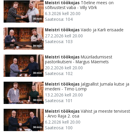
Meistri töökojas
Tõeline mees on
sõltvustest vaba - Villy Võrk
6.3.2026 kell 20.00
Saateosa: 104
30 min
Meistri töökojas
Vaido ja Karli erisaade
27.2.2026 kell 20.00
Saateosa: 103
30 min
Meistri töökojas
Müüriladumisest
pastorikutseni - Margus Mäemets
20.2.2026 kell 20.00
Saateosa: 102
30 min
Meistri töökojas
Jalgpallist Jumala kutse ja
imedeni - Timo Lomp
13.2.2026 kell 20.00
Saateosa: 101
30 min
Meistri töökojas
Vähist ja meeste tervisest
- Arvo Raja 2. osa
6.2.2026 kell 20.00
Saateosa: 100
30 min