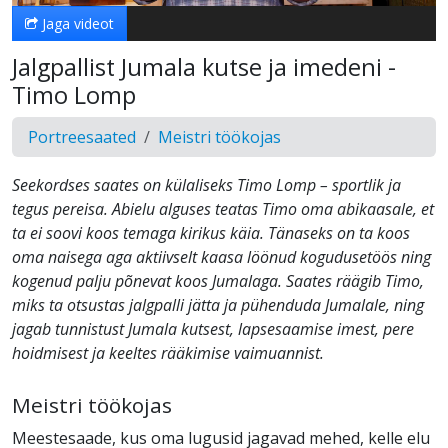
Jaga videot
Jalgpallist Jumala kutse ja imedeni -
Timo Lomp
Portreesaated
Meistri töökojas
Seekordses saates on külaliseks Timo Lomp – sportlik ja
tegus pereisa. Abielu alguses teatas Timo oma abikaasale, et
ta ei soovi koos temaga kirikus käia. Tänaseks on ta koos
oma naisega aga aktiivselt kaasa löönud kogudusetöös ning
kogenud palju põnevat koos Jumalaga. Saates räägib Timo,
miks ta otsustas jalgpalli jätta ja pühenduda Jumalale, ning
jagab tunnistust Jumala kutsest, lapsesaamise imest, pere
hoidmisest ja keeltes rääkimise vaimuannist.
Meistri töökojas
Meestesaade, kus oma lugusid jagavad mehed, kelle elu