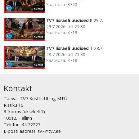
Saateosa: 3720
15 min
TV7 Iisraeli uudised
K 29.7.
29.7.2026 kell 21.30
Saateosa: 3719
15 min
TV7 Iisraeli uudised
T 28.7.
28.7.2026 kell 21.30
Saateosa: 3718
15 min
Kontakt
Taevas TV7 Kristlik Ühing MTÜ
Ristiku 10
3. korrus (uksekell 7)
10612, Tallinn
Telefon: 44 22227
E-posti aadress: tv7@tv7.ee