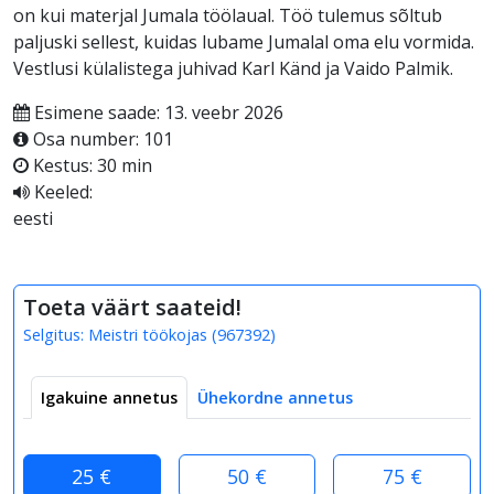
on kui materjal Jumala töölaual. Töö tulemus sõltub
paljuski sellest, kuidas lubame Jumalal oma elu vormida.
Vestlusi külalistega juhivad Karl Känd ja Vaido Palmik.
Esimene saade: 13. veebr 2026
Osa number: 101
Kestus: 30 min
Keeled:
eesti
Toeta väärt saateid!
Selgitus:
Meistri töökojas
(
967392
)
Igakuine annetus
Ühekordne annetus
25 €
50 €
75 €