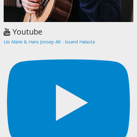
Youtube
Liis Marie & Hans Joosep Alt - Issand Halasta