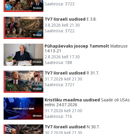
Saateosa: 3723
15 min
TV7 Iisraeli uudised
E 3.8.
3.8.2026 kell 21.30
Saateosa: 3722
15 min
Pühapäevaks Joosep Tammolt
Matteuse
14:13-21
2.8.2026 kell 17.30
Saateosa: 188
15 min
TV7 Iisraeli uudised
R 31.7.
31.7.2026 kell 21.30
Saateosa: 3721
15 min
Kristliku maailma uudised
Saade oli USAs
eetris 24.07.2026
31.7.2026 kell 21.00
Saateosa: 716
30 min
TV7 Iisraeli uudised
N 30.7.
30.7.2026 kell 21.30