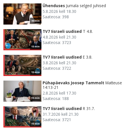
Ühenduses
Jumala selged juhised
5.8.2026 kell 18.30
Saateosa: 398
30 min
TV7 Iisraeli uudised
T 4.8.
4.8.2026 kell 21.30
Saateosa: 3723
15 min
TV7 Iisraeli uudised
E 3.8.
3.8.2026 kell 21.30
Saateosa: 3722
15 min
Pühapäevaks Joosep Tammolt
Matteuse
14:13-21
2.8.2026 kell 17.30
Saateosa: 188
15 min
TV7 Iisraeli uudised
R 31.7.
31.7.2026 kell 21.30
Saateosa: 3721
15 min