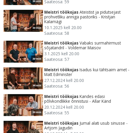
Saateosa: 59
30 min
Meistri töökojas
Ateistist ja pidutsejast
prohvetliku anniga pastoriks - Kristjan
Kalamägi
10.1.2025 kell 20.00
30 min
Saateosa: 58
Meistri töökojas
Vabaks surmahirmust
sõjatandril - Voldemar Maisov
3.1.2025 kell 20.00
Saateosa: 57
30 min
Meistri töökojas
Isadus kui tähtsaim amet -
Matt Edminster
27.12.2024 kell 20.00
Saateosa: 56
30 min
Meistri töökojas
Kandes edasi
põlvkondlikke õnnistusi - Allar Känd
20.12.2024 kell 20.00
Saateosa: 55
30 min
Meistri töökojas
Jumal alati usub sinusse -
Artjom Jagudin