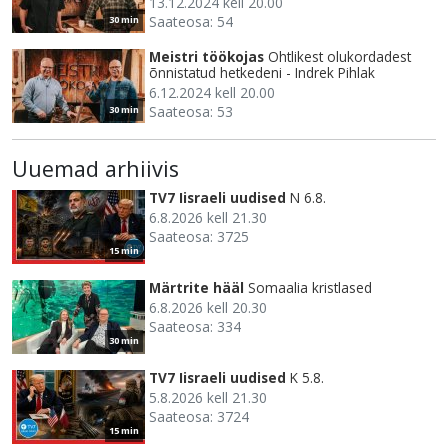
13.12.2024 kell 20.00
Saateosa: 54
30 min
Meistri töökojas
Ohtlikest olukordadest
õnnistatud hetkedeni - Indrek Pihlak
6.12.2024 kell 20.00
Saateosa: 53
30 min
Uuemad arhiivis
TV7 Iisraeli uudised
N 6.8.
6.8.2026 kell 21.30
Saateosa: 3725
15 min
Märtrite hääl
Somaalia kristlased
6.8.2026 kell 20.30
Saateosa: 334
30 min
TV7 Iisraeli uudised
K 5.8.
5.8.2026 kell 21.30
Saateosa: 3724
15 min