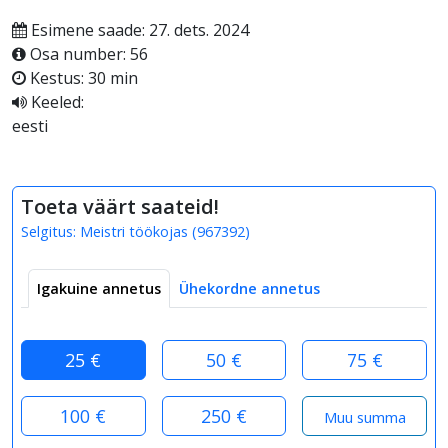
Esimene saade: 27. dets. 2024
Osa number: 56
Kestus: 30 min
Keeled:
eesti
Toeta väärt saateid!
Selgitus:
Meistri töökojas
(
967392
)
Igakuine annetus
Ühekordne annetus
25 €
50 €
75 €
100 €
250 €