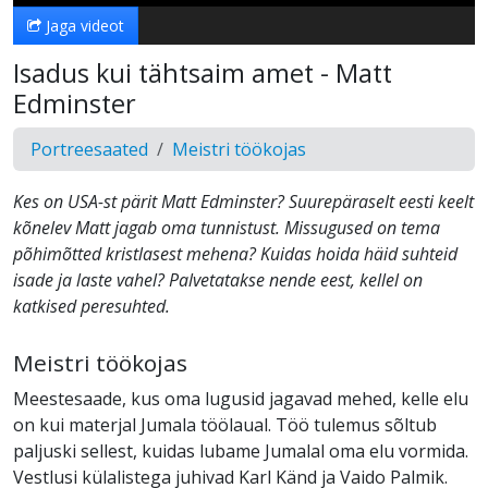
Jaga videot
Isadus kui tähtsaim amet - Matt
Edminster
Portreesaated
Meistri töökojas
Kes on USA-st pärit Matt Edminster? Suurepäraselt eesti keelt
kõnelev Matt jagab oma tunnistust. Missugused on tema
põhimõtted kristlasest mehena? Kuidas hoida häid suhteid
isade ja laste vahel? Palvetatakse nende eest, kellel on
katkised peresuhted.
Meistri töökojas
Meestesaade, kus oma lugusid jagavad mehed, kelle elu
on kui materjal Jumala töölaual. Töö tulemus sõltub
paljuski sellest, kuidas lubame Jumalal oma elu vormida.
Vestlusi külalistega juhivad Karl Känd ja Vaido Palmik.