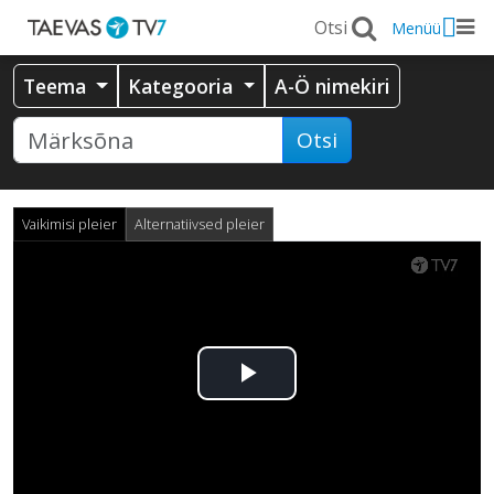
Menüü
Teema
Kategooria
A-Ö nimekiri
Otsi
Vaikimisi pleier
Alternatiivsed pleier
Esita
video