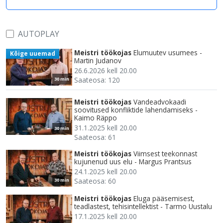
AUTOPLAY
Meistri töökojas
Elumuutev usumees -
Kõige uuemad
Martin Judanov
26.6.2026 kell 20.00
Saateosa: 120
30 min
Meistri töökojas
Vandeadvokaadi
soovitused konfliktide lahendamiseks -
Kaimo Räppo
31.1.2025 kell 20.00
30 min
Saateosa: 61
Meistri töökojas
Viimsest teekonnast
kujunenud uus elu - Margus Prantsus
24.1.2025 kell 20.00
Saateosa: 60
30 min
Meistri töökojas
Eluga pääsemisest,
teadlastest, tehisintellektist - Tarmo Uustalu
17.1.2025 kell 20.00