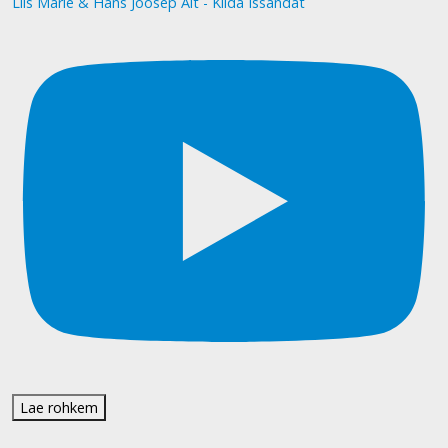
Liis Marie & Hans Joosep Alt - Kiida Issandat
Lae rohkem