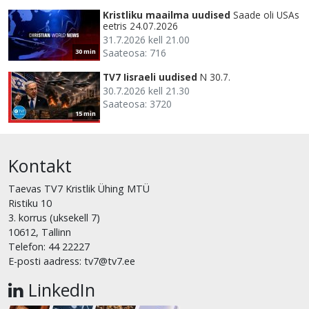
Kristliku maailma uudised
Saade oli USAs
eetris 24.07.2026
31.7.2026 kell 21.00
Saateosa: 716
30 min
TV7 Iisraeli uudised
N 30.7.
30.7.2026 kell 21.30
Saateosa: 3720
15 min
Kontakt
Taevas TV7 Kristlik Ühing MTÜ
Ristiku 10
3. korrus (uksekell 7)
10612, Tallinn
Telefon: 44 22227
E-posti aadress: tv7@tv7.ee
LinkedIn