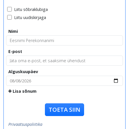
Liitu sõbraklubiga
Liitu uudiskirjaga
Nimi
E-post
Alguskuupäev
Lisa sõnum
TOETA SIIN
Privaatsuspoliitika