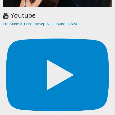
Youtube
Liis Marie & Hans Joosep Alt - Issand Halasta