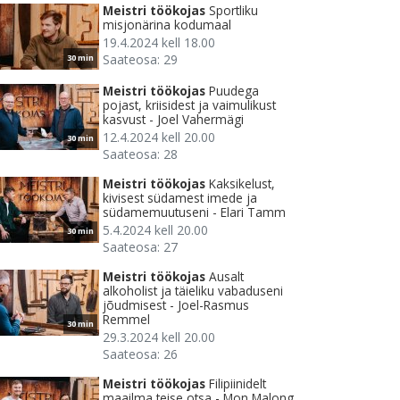
Meistri töökojas
Sportliku
misjonärina kodumaal
19.4.2024 kell 18.00
Saateosa: 29
30 min
Meistri töökojas
Puudega
pojast, kriisidest ja vaimulikust
kasvust - Joel Vahermägi
12.4.2024 kell 20.00
30 min
Saateosa: 28
Meistri töökojas
Kaksikelust,
kivisest südamest imede ja
südamemuutuseni - Elari Tamm
5.4.2024 kell 20.00
30 min
Saateosa: 27
Meistri töökojas
Ausalt
alkoholist ja täieliku vabaduseni
jõudmisest - Joel-Rasmus
Remmel
30 min
29.3.2024 kell 20.00
Saateosa: 26
Meistri töökojas
Filipiinidelt
maailma teise otsa - Mon Malong