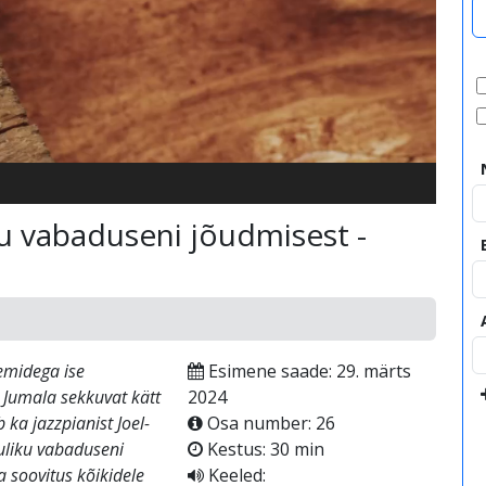
video
iku vabaduseni jõudmisest -
emidega ise
Esimene saade: 29. märts
 Jumala sekkuvat kätt
2024
 ka jazzpianist Joel-
Osa number: 26
uliku vabaduseni
Kestus: 30 min
 soovitus kõikidele
Keeled: