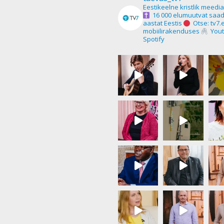
Eestikeelne kristlik meedi
16 000 elumuutvat saad
aastat Eestis
Otse: tv7.
mobiilirakenduses
Yout
Spotify