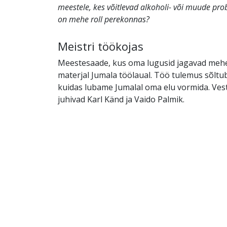
meestele, kes võitlevad alkoholi- või muude pro
on mehe roll perekonnas?
Meistri töökojas
Meestesaade, kus oma lugusid jagavad mehed
materjal Jumala töölaual. Töö tulemus sõltub 
kuidas lubame Jumalal oma elu vormida. Vest
juhivad Karl Känd ja Vaido Palmik.