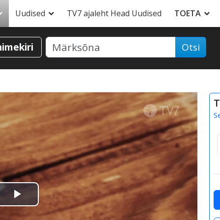
Uudised
TV7 ajaleht Head Uudised
TOETA
nimekiri
Otsi
T
S
Esita