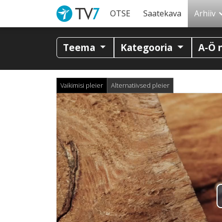
OTSE
Saatekava
Arhiiv
Teema
Kategooria
A-Ö 
Vaikimisi pleier
Alternatiivsed pleier