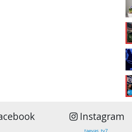
acebook
Instagram
taevas_tv7