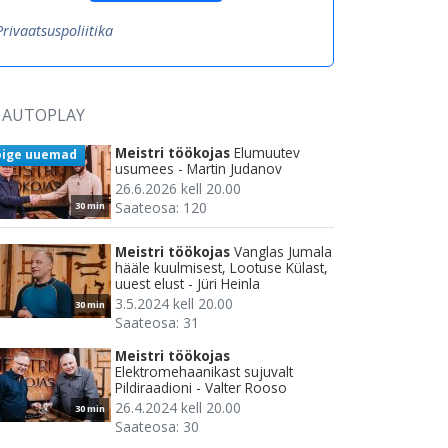
Privaatsuspoliitika
AUTOPLAY
Meistri töökojas
Elumuutev
õige uuemad
usumees - Martin Judanov
26.6.2026 kell 20.00
Saateosa: 120
30 min
Meistri töökojas
Vanglas Jumala
hääle kuulmisest, Lootuse Külast,
uuest elust - Jüri Heinla
3.5.2024 kell 20.00
30 min
Saateosa: 31
Meistri töökojas
Elektromehaanikast sujuvalt
Pildiraadioni - Valter Rooso
26.4.2024 kell 20.00
30 min
Saateosa: 30