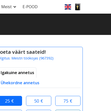
Meist
E-POOD
oeta väärt saateid!
elgitus:
Meistri töökojas
(
967392
)
Igakuine annetus
Ühekordne annetus
25 €
50 €
75 €