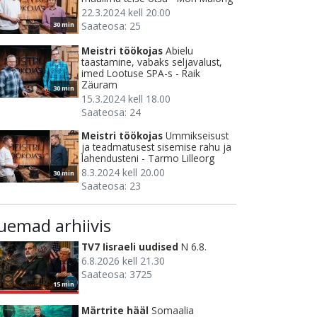
22.3.2024 kell 20.00
Saateosa: 25
30 min
Meistri töökojas
Abielu
taastamine, vabaks seljavalust,
imed Lootuse SPA-s - Raik
Zäuram
30 min
15.3.2024 kell 18.00
Saateosa: 24
Meistri töökojas
Ummikseisust
ja teadmatusest sisemise rahu ja
lahendusteni - Tarmo Lilleorg
8.3.2024 kell 20.00
30 min
Saateosa: 23
uemad arhiivis
TV7 Iisraeli uudised
N 6.8.
6.8.2026 kell 21.30
Saateosa: 3725
15 min
Märtrite hääl
Somaalia