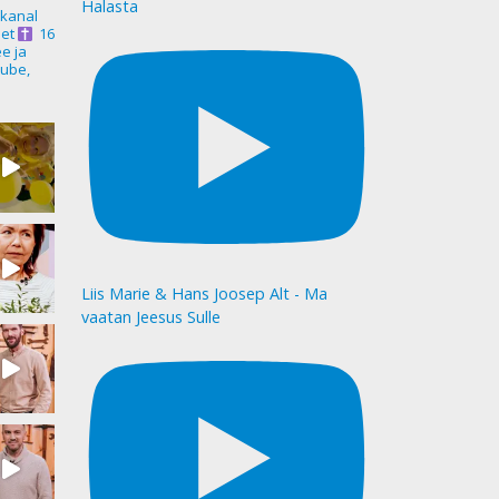
Halasta
akanal
et
16
ee ja
ube,
Liis Marie & Hans Joosep Alt - Ma
vaatan Jeesus Sulle