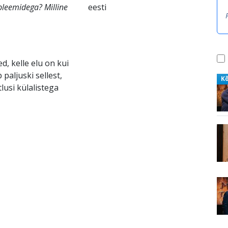
bleemidega? Milline
eesti
, kelle elu on kui
paljuski sellest,
K
lusi külalistega