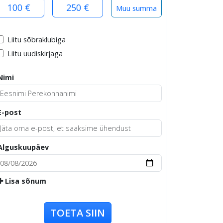
100 €
250 €
Liitu sõbraklubiga
Liitu uudiskirjaga
Nimi
E-post
Alguskuupäev
Lisa sõnum
TOETA SIIN