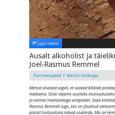
Jaga videot
Ausalt alkoholist ja täiel
Joel-Rasmus Remmel
Portreesaated
Meistri töökojas
Mehed arvavad sageli, et saavad kõikide proble
hakkama. Siiski vajame suurteks elumuutusteks
ja vaimse meelevallaga eestpalvet. Seda kinnitab
Rasmus Remmeli lugu, kes on jõudnud üleloom
pärast lootusetuna näivat olukorda. Mis on tema