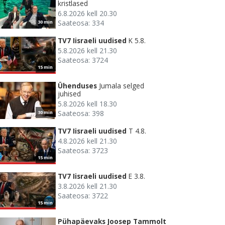
kristlased
6.8.2026 kell 20.30
Saateosa: 334
30 min
TV7 Iisraeli uudised
K 5.8.
5.8.2026 kell 21.30
Saateosa: 3724
15 min
Ühenduses
Jumala selged
juhised
5.8.2026 kell 18.30
Saateosa: 398
30 min
TV7 Iisraeli uudised
T 4.8.
4.8.2026 kell 21.30
Saateosa: 3723
15 min
TV7 Iisraeli uudised
E 3.8.
3.8.2026 kell 21.30
Saateosa: 3722
15 min
Pühapäevaks Joosep Tammolt