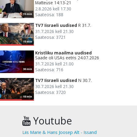
Matteuse 14:13-21
2.8.2026 kell 17.30
Saateosa: 188
15 min
TV7 Iisraeli uudised
R 31.7.
31.7.2026 kell 21.30
Saateosa: 3721
15 min
Kristliku maailma uudised
Saade oli USAs eetris 24.07.2026
31.7.2026 kell 21.00
Saateosa: 716
30 min
TV7 Iisraeli uudised
N 30.7.
30.7.2026 kell 21.30
Saateosa: 3720
15 min
Youtube
Liis Marie & Hans Joosep Alt - Issand