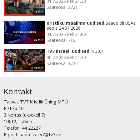
31.7.2026 kell 21.30
Saateosa: 3721
15 min
Kristliku maailma uudised
Saade oli USAs
eetris 24.07.2026
31.7.2026 kell 21.00
Saateosa: 716
30 min
TV7 Iisraeli uudised
N 30.7.
30.7.2026 kell 21.30
Saateosa: 3720
15 min
Kontakt
Taevas TV7 Kristlik Ühing MTÜ
Ristiku 10
3. korrus (uksekell 7)
10612, Tallinn
Telefon: 44 22227
E-posti aadress: tv7@tv7.ee