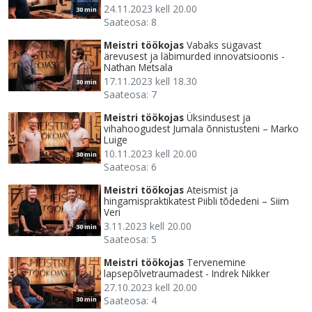
24.11.2023 kell 20.00
30 min
Saateosa: 8
Meistri töökojas
Vabaks sügavast
ärevusest ja läbimurded innovatsioonis -
Nathan Metsala
17.11.2023 kell 18.30
30 min
Saateosa: 7
Meistri töökojas
Üksindusest ja
vihahoogudest Jumala õnnistusteni – Marko
Luige
10.11.2023 kell 20.00
30 min
Saateosa: 6
Meistri töökojas
Ateismist ja
hingamispraktikatest Piibli tõdedeni – Siim
Veri
3.11.2023 kell 20.00
30 min
Saateosa: 5
Meistri töökojas
Tervenemine
lapsepõlvetraumadest - Indrek Nikker
27.10.2023 kell 20.00
Saateosa: 4
30 min