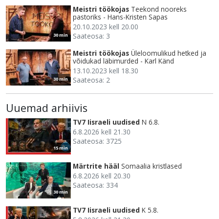
Meistri töökojas
Teekond nooreks
pastoriks - Hans-Kristen Sapas
20.10.2023 kell 20.00
Saateosa: 3
30 min
Meistri töökojas
Üleloomulikud hetked ja
võidukad läbimurded - Karl Känd
13.10.2023 kell 18.30
Saateosa: 2
30 min
Uuemad arhiivis
TV7 Iisraeli uudised
N 6.8.
6.8.2026 kell 21.30
Saateosa: 3725
15 min
Märtrite hääl
Somaalia kristlased
6.8.2026 kell 20.30
Saateosa: 334
30 min
TV7 Iisraeli uudised
K 5.8.