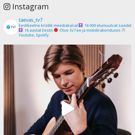
Instagram
taevas_tv7
Eestikeelne kristlik meediakanal
16 000 elumuutvat saadet
16 aastat Eestis
Otse: tv7.ee ja mobiilirakenduses
Youtube, Spotify