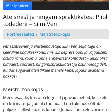
Jaga videot
Ateismist ja hingamispraktikatest Piibli
tõdedeni – Siim Veri
Portreesaated
Meistri töökojas
Fitnessitreener ja elustiilinõustaja Siim Veri selja taga on
keeruline kodukeskkond, mis viis depressiooni ja vajaduseni
otsida rahu, rõõmu, õnne erinevatest kohtadest – alkoholist,
pidudest, spordist, hingamispraktikatest ja psühholoogidelt.
Kuidas sügavalt ateistlikule mehele Piibel lõpuks avanema
hakkas?
Meistri töökojas
Meestesaade, kus oma lugusid jagavad mehed, kelle elu
on kui materjal Jumala töölaual. Töö tulemus sõltub
paljuski sellest, kuidas lubame Jumalal oma elu vormida.