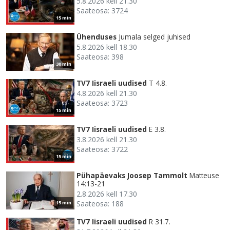
5.8.2026 kell 21.30
Saateosa: 3724
15 min
Ühenduses
Jumala selged juhised
5.8.2026 kell 18.30
Saateosa: 398
30 min
TV7 Iisraeli uudised
T 4.8.
4.8.2026 kell 21.30
Saateosa: 3723
15 min
TV7 Iisraeli uudised
E 3.8.
3.8.2026 kell 21.30
Saateosa: 3722
15 min
Pühapäevaks Joosep Tammolt
Matteuse
14:13-21
2.8.2026 kell 17.30
Saateosa: 188
15 min
TV7 Iisraeli uudised
R 31.7.