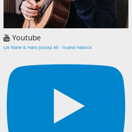
Youtube
Liis Marie & Hans Joosep Alt - Issand Halasta