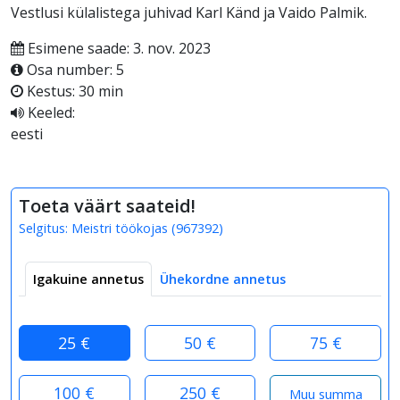
Vestlusi külalistega juhivad Karl Känd ja Vaido Palmik.
Esimene saade: 3. nov. 2023
Osa number: 5
Kestus: 30 min
Keeled:
eesti
Toeta väärt saateid!
Selgitus:
Meistri töökojas
(
967392
)
Igakuine annetus
Ühekordne annetus
25 €
50 €
75 €
100 €
250 €