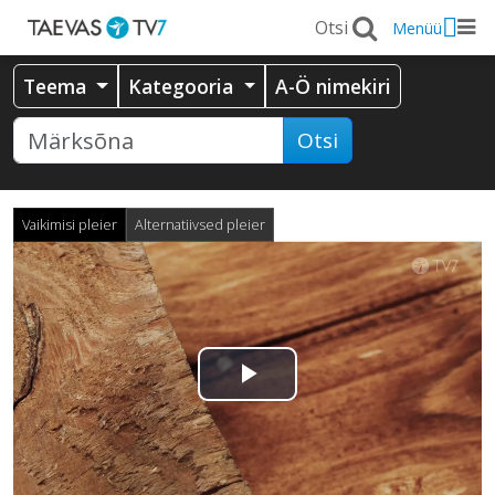
Menüü
Teema
Kategooria
A-Ö nimekiri
Otsi
Vaikimisi pleier
Alternatiivsed pleier
Esita
video