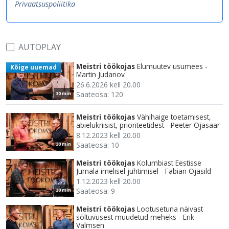
Privaatsuspoliitika
AUTOPLAY
Meistri töökojas
Elumuutev usumees -
Kõige uuemad
Martin Judanov
26.6.2026 kell 20.00
Saateosa: 120
30 min
Meistri töökojas
Vähihaige toetamisest,
abielukriisist, prioriteetidest - Peeter Ojasaar
8.12.2023 kell 20.00
Saateosa: 10
30 min
Meistri töökojas
Kolumbiast Eestisse
Jumala imelisel juhtimisel - Fabian Ojasild
1.12.2023 kell 20.00
Saateosa: 9
30 min
Meistri töökojas
Lootusetuna näivast
sõltuvusest muudetud meheks - Erik
Valmsen