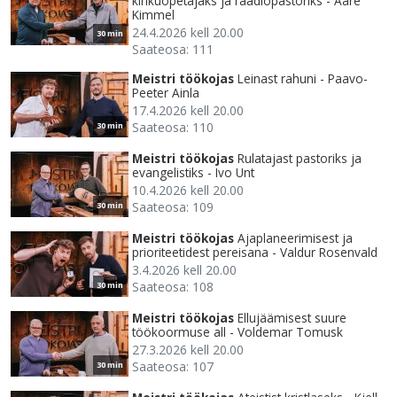
kirikuõpetajaks ja raadiopastoriks - Aare
Kimmel
24.4.2026 kell 20.00
30 min
Saateosa: 111
Meistri töökojas
Leinast rahuni - Paavo-
Peeter Ainla
17.4.2026 kell 20.00
Saateosa: 110
30 min
Meistri töökojas
Rulatajast pastoriks ja
evangelistiks - Ivo Unt
10.4.2026 kell 20.00
Saateosa: 109
30 min
Meistri töökojas
Ajaplaneerimisest ja
prioriteetidest pereisana - Valdur Rosenvald
3.4.2026 kell 20.00
Saateosa: 108
30 min
Meistri töökojas
Ellujäämisest suure
töökoormuse all - Voldemar Tomusk
27.3.2026 kell 20.00
Saateosa: 107
30 min