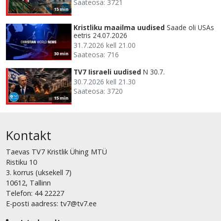
Saateosa: 3721
15 min
Kristliku maailma uudised
Saade oli USAs
eetris 24.07.2026
31.7.2026 kell 21.00
Saateosa: 716
30 min
TV7 Iisraeli uudised
N 30.7.
30.7.2026 kell 21.30
Saateosa: 3720
15 min
Kontakt
Taevas TV7 Kristlik Ühing MTÜ
Ristiku 10
3. korrus (uksekell 7)
10612, Tallinn
Telefon: 44 22227
E-posti aadress: tv7@tv7.ee