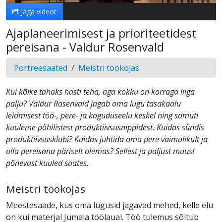
Jaga videot
Ajaplaneerimisest ja prioriteetidest
pereisana - Valdur Rosenvald
Portreesaated
Meistri töökojas
Kui kõike tahaks hästi teha, aga kokku on korraga liiga
palju? Valdur Rosenvald jagab oma lugu tasakaalu
leidmisest töö-, pere- ja koguduseelu keskel ning samuti
kuuleme põhilistest produktiivsusnippidest. Kuidas sündis
produktiivsusklubi? Kuidas juhtida oma pere vaimulikult ja
olla pereisana päriselt olemas? Sellest ja paljust muust
põnevast kuuled saates.
Meistri töökojas
Meestesaade, kus oma lugusid jagavad mehed, kelle elu
on kui materjal Jumala töölaual. Töö tulemus sõltub