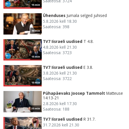
Saateosa: 3724
15 min
Ühenduses
Jumala selged juhised
5.8.2026 kell 18.30
Saateosa: 398
30 min
TV7 Iisraeli uudised
T 4.8.
4.8.2026 kell 21.30
Saateosa: 3723
15 min
TV7 Iisraeli uudised
E 3.8.
3.8.2026 kell 21.30
Saateosa: 3722
15 min
Pühapäevaks Joosep Tammolt
Matteuse
14:13-21
2.8.2026 kell 17.30
Saateosa: 188
15 min
TV7 Iisraeli uudised
R 31.7.
31.7.2026 kell 21.30