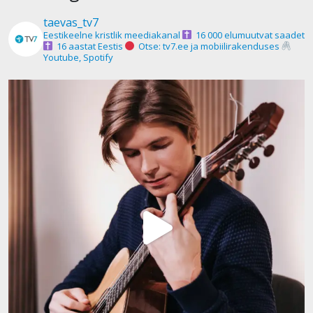
taevas_tv7
Eestikeelne kristlik meediakanal
16 000 elumuutvat saadet
16 aastat Eestis
Otse: tv7.ee ja mobiilirakenduses
Youtube, Spotify