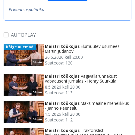
Privaatsuspoliitika
AUTOPLAY
Meistri töökojas
Elumuutev usumees -
Kõige uuemad
Martin Judanov
26.6.2026 kell 20.00
Saateosa: 120
30 min
Meistri töökojas
Vägivallarünnakust
vabaduseni Jumalas - Henry Suurküla
8.5.2026 kell 20.00
Saateosa: 113
30 min
Meistri töökojas
Maksimaalne mehelikkus
- Janno Peensalu
1.5.2026 kell 20.00
Saateosa: 112
30 min
Meistri töökojas
Traktoristist