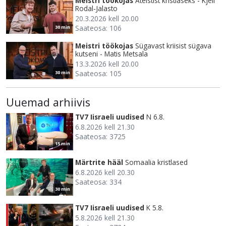
Meistri töökojas
Ateistist kristlaseks - Kjell
Rodal-Jalasto
20.3.2026 kell 20.00
Saateosa: 106
30 min
Meistri töökojas
Sügavast kriisist sügava
kutseni - Matis Metsala
13.3.2026 kell 20.00
Saateosa: 105
30 min
Uuemad arhiivis
TV7 Iisraeli uudised
N 6.8.
6.8.2026 kell 21.30
Saateosa: 3725
15 min
Märtrite hääl
Somaalia kristlased
6.8.2026 kell 20.30
Saateosa: 334
30 min
TV7 Iisraeli uudised
K 5.8.
5.8.2026 kell 21.30