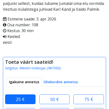
paljuski sellest, kuidas lubame Jumalal oma elu vormida.
Vestlusi külalistega juhivad Karl Känd ja Vaido Palmik.
Esimene saade: 3. apr 2026
Osa number: 108
Kestus: 30 min
Keeled:
eesti
Toeta väärt saateid!
Selgitus:
Meistri töökojas
(
967392
)
Igakuine annetus
Ühekordne annetus
25 €
50 €
75 €