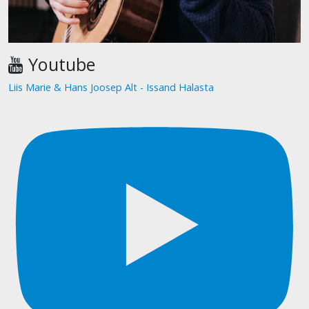
Youtube
Liis Marie & Hans Joosep Alt - Issand Halasta