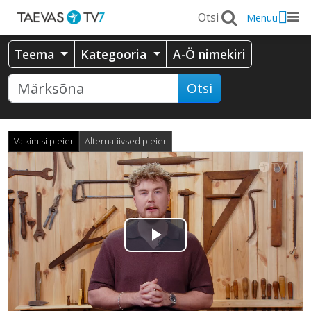
Menüü
Teema
Kategooria
A-Ö nimekiri
Otsi
Vaikimisi pleier
Alternatiivsed pleier
Esita
video