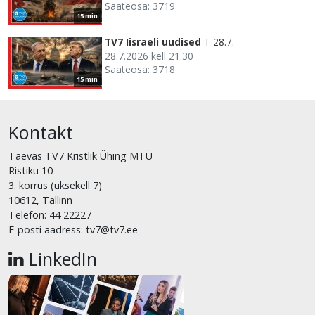
Saateosa: 3719
15 min
TV7 Iisraeli uudised
T 28.7.
28.7.2026 kell 21.30
Saateosa: 3718
15 min
Kontakt
Taevas TV7 Kristlik Ühing MTÜ
Ristiku 10
3. korrus (uksekell 7)
10612, Tallinn
Telefon: 44 22227
E-posti aadress: tv7@tv7.ee
LinkedIn