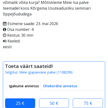
võimalik võita kurja? Mõtiskleme Meie Isa palve
teemadel koos Kõrgema Usuteadusliku seminari
õppejõududega
Esimene saade: 23. mai 2026
Osa number: 4
Kestus: 30 min
Keeled:
eesti
Toeta väärt saateid!
Selgitus:
Meie igapäevane palve
(
1108299
)
Igakuine annetus
Ühekordne annetus
25 €
50 €
75 €