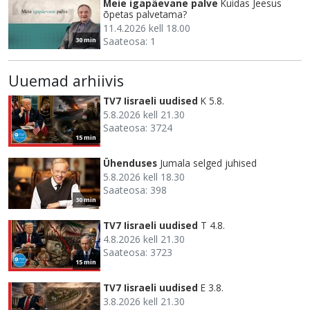
Meie igapäevane palve
Kuidas Jeesus
õpetas palvetama?
11.4.2026 kell 18.00
Saateosa: 1
30 min
Uuemad arhiivis
TV7 Iisraeli uudised
K 5.8.
5.8.2026 kell 21.30
Saateosa: 3724
15 min
Ühenduses
Jumala selged juhised
5.8.2026 kell 18.30
Saateosa: 398
30 min
TV7 Iisraeli uudised
T 4.8.
4.8.2026 kell 21.30
Saateosa: 3723
15 min
TV7 Iisraeli uudised
E 3.8.
3.8.2026 kell 21.30