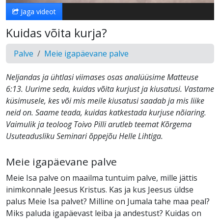
Jaga videot
Kuidas võita kurja?
Palve
Meie igapäevane palve
Neljandas ja ühtlasi viimases osas analüüsime Matteuse
6:13. Uurime seda, kuidas võita kurjust ja kiusatusi. Vastame
küsimusele, kes või mis meile kiusatusi saadab ja mis liike
neid on. Saame teada, kuidas katkestada kurjuse nõiaring.
Vaimulik ja teoloog Toivo Pilli arutleb teemat Kõrgema
Usuteadusliku Seminari õppejõu Helle Lihtiga.
Meie igapäevane palve
Meie Isa palve on maailma tuntuim palve, mille jättis
inimkonnale Jeesus Kristus. Kas ja kus Jeesus üldse
palus Meie Isa palvet? Milline on Jumala tahe maa peal?
Miks paluda igapäevast leiba ja andestust? Kuidas on