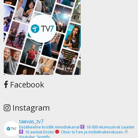
Facebook
Instagram
taevas_tv7
Eestikeelne kristlik meediakanal
16 000 elumuutvat saadet
16 aastat Eestis
Otse: tv7.ee ja mobiilirakenduses
Youtube, Spotify