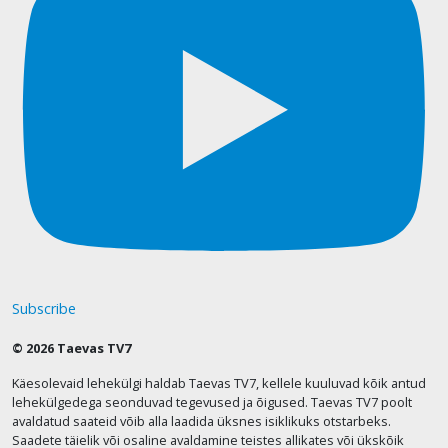
Subscribe
© 2026 Taevas TV7
Käesolevaid lehekülgi haldab Taevas TV7, kellele kuuluvad kõik antud
lehekülgedega seonduvad tegevused ja õigused. Taevas TV7 poolt
avaldatud saateid võib alla laadida üksnes isiklikuks otstarbeks.
Saadete täielik või osaline avaldamine teistes allikates või ükskõik