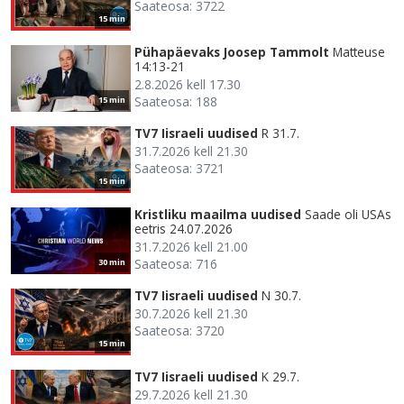
Saateosa: 3722
15 min
Pühapäevaks Joosep Tammolt
Matteuse
14:13-21
2.8.2026 kell 17.30
Saateosa: 188
15 min
TV7 Iisraeli uudised
R 31.7.
31.7.2026 kell 21.30
Saateosa: 3721
15 min
Kristliku maailma uudised
Saade oli USAs
eetris 24.07.2026
31.7.2026 kell 21.00
Saateosa: 716
30 min
TV7 Iisraeli uudised
N 30.7.
30.7.2026 kell 21.30
Saateosa: 3720
15 min
TV7 Iisraeli uudised
K 29.7.
29.7.2026 kell 21.30