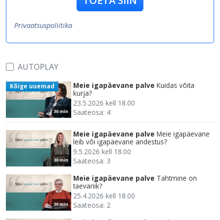
TOETA SIIN
Privaatsuspoliitika
AUTOPLAY
Meie igapäevane palve
Kuidas võita
Kõige uuemad
kurja?
23.5.2026 kell 18.00
Saateosa: 4
30 min
Meie igapäevane palve
Meie igapäevane
leib või igapäevane andestus?
9.5.2026 kell 18.00
Saateosa: 3
30 min
Meie igapäevane palve
Tahtmine on
taevariik?
25.4.2026 kell 18.00
Saateosa: 2
30 min