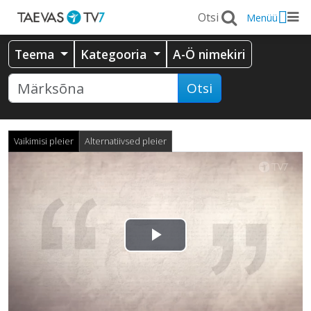
Menüü
Teema
Kategooria
A-Ö nimekiri
Otsi
Vaikimisi pleier
Alternatiivsed pleier
Esita
video