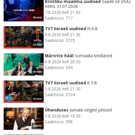
Kristliku maailma uudised
Saade oli USAs
eetris 31.07.2026
7.8.2026 kell 21.00
Saateosa: 717
30 min
TV7 Iisraeli uudised
N 6.8.
6.8.2026 kell 21.30
Saateosa: 3725
15 min
Märtrite hääl
Somaalia kristlased
6.8.2026 kell 20.30
Saateosa: 334
30 min
TV7 Iisraeli uudised
K 5.8.
5.8.2026 kell 21.30
Saateosa: 3724
15 min
Ühenduses
Jumala selged juhised
5.8.2026 kell 18.30
Saateosa: 398
30 min