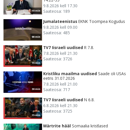
9.8.2026 kell 17.30
Saateosa: 189
10 min
Jumalateenistus
EKNK Toompea Kogudus
9.8.2026 kell 09.00
Saateosa: 485
90 min
TV7 Iisraeli uudised
R 7.8.
7.8.2026 kell 21.30
Saateosa: 3726
15 min
Kristliku maailma uudised
Saade oli USAs
eetris 31.07.2026
7.8.2026 kell 21.00
Saateosa: 717
30 min
TV7 Iisraeli uudised
N 6.8.
6.8.2026 kell 21.30
Saateosa: 3725
15 min
Märtrite hääl
Somaalia kristlased