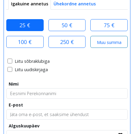
Igakuine annetus
Ühekordne annetus
25 €
50 €
75 €
100 €
250 €
Liitu sõbraklubiga
Liitu uudiskirjaga
Nimi
E-post
Alguskuupäev