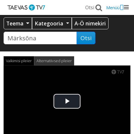
Menüü
Teema
Kategooria
A-Ö nimekiri
Otsi
Vaikimisi pleier
Alternatiivsed pleier
Esita
video