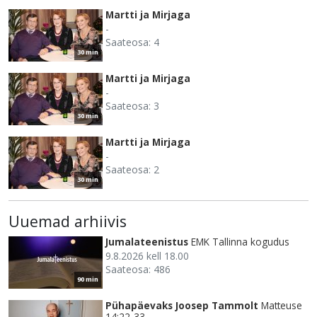
Martti ja Mirjaga
-
Saateosa: 4
30 min
Martti ja Mirjaga
-
Saateosa: 3
30 min
Martti ja Mirjaga
-
Saateosa: 2
30 min
Uuemad arhiivis
Jumalateenistus
EMK Tallinna kogudus
9.8.2026 kell 18.00
Saateosa: 486
90 min
Pühapäevaks Joosep Tammolt
Matteuse
14:22-33