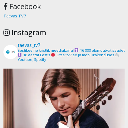
Facebook
Taevas TV7
Instagram
taevas_tv7
Eestikeelne kristlik meediakanal
16 000 elumuutvat saadet
16 aastat Eestis
Otse: tv7.ee ja mobiilirakenduses
Youtube, Spotify