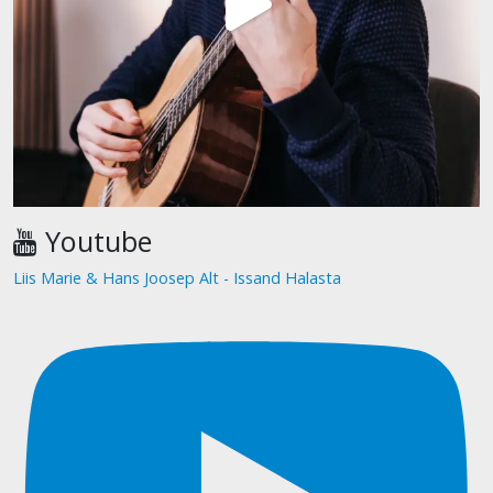
Youtube
Liis Marie & Hans Joosep Alt - Issand Halasta