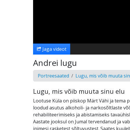
Jaga videot
Andrei lugu
Portreesaated
Lugu, mis võib muuta sin
Lugu, mis võib muuta sinu elu
Lootuse Küla on piiskop Märt Vähi ja tema 
loodud asutus alkoholi- ja narkosõltlaste v
rehabiliteerimiseks ja abistamiseks tavaühi
Aastate jooksul on Jumal tervendanud ja va
inimesi rasketest sõltuvustest. Saates kuule