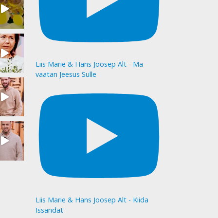
Liis Marie & Hans Joosep Alt - Ma
vaatan Jeesus Sulle
Liis Marie & Hans Joosep Alt - Kiida
Issandat