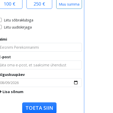
100 €
250 €
Liitu sõbraklubiga
Liitu uudiskirjaga
Nimi
E-post
Alguskuupäev
Lisa sõnum
TOETA SIIN