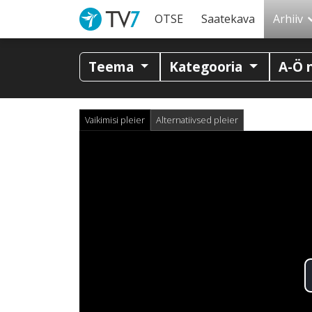
OTSE
Saatekava
Arhiiv
Teema
Kategooria
A-Ö 
Vaikimisi pleier
Alternatiivsed pleier