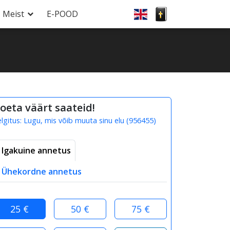
Meist
E-POOD
oeta väärt saateid!
elgitus:
Lugu, mis võib muuta sinu elu
(
956455
)
Igakuine annetus
Ühekordne annetus
25 €
50 €
75 €