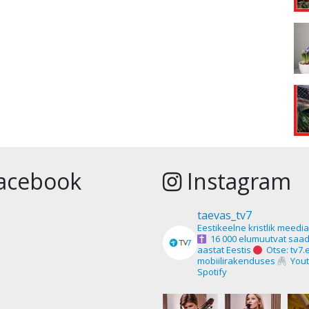
acebook
Instagram
taevas_tv7
Eestikeelne kristlik meedi
16 000 elumuutvat saad
aastat Eestis
Otse: tv7.
mobiilirakenduses
Yout
Spotify