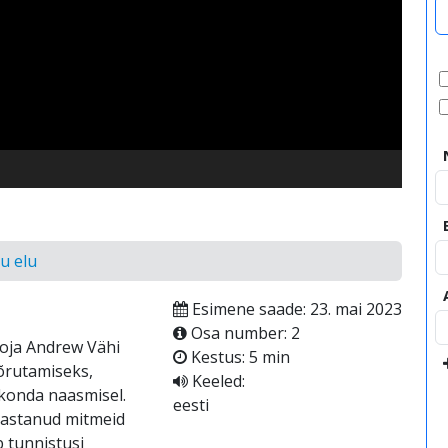
video
u elu
Esimene saade: 23. mai 2023
Osa number: 2
poja Andrew Vähi
Kestus: 5 min
õõrutamiseks,
Keeled:
skonda naasmisel.
eesti
bastanud mitmeid
b tunnistusi