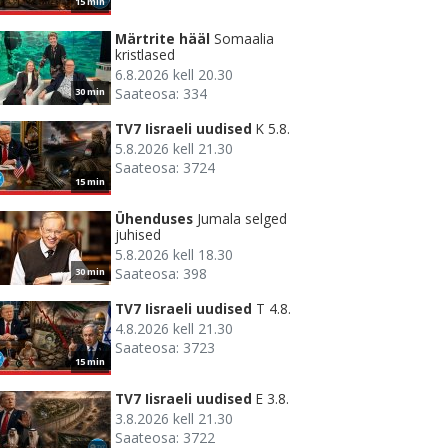
15 min
Märtrite hääl
Somaalia
kristlased
6.8.2026 kell 20.30
Saateosa: 334
30 min
TV7 Iisraeli uudised
K 5.8.
5.8.2026 kell 21.30
Saateosa: 3724
15 min
Ühenduses
Jumala selged
juhised
5.8.2026 kell 18.30
Saateosa: 398
30 min
TV7 Iisraeli uudised
T 4.8.
4.8.2026 kell 21.30
Saateosa: 3723
15 min
TV7 Iisraeli uudised
E 3.8.
3.8.2026 kell 21.30
Saateosa: 3722