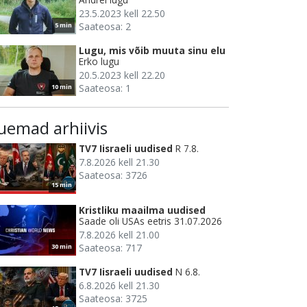
23.5.2023 kell 22.50
Saateosa: 2
5 min
Lugu, mis võib muuta sinu elu
Erko lugu
20.5.2023 kell 22.20
Saateosa: 1
10 min
uemad arhiivis
TV7 Iisraeli uudised
R 7.8.
7.8.2026 kell 21.30
Saateosa: 3726
15 min
Kristliku maailma uudised
Saade oli USAs eetris 31.07.2026
7.8.2026 kell 21.00
Saateosa: 717
30 min
TV7 Iisraeli uudised
N 6.8.
6.8.2026 kell 21.30
Saateosa: 3725