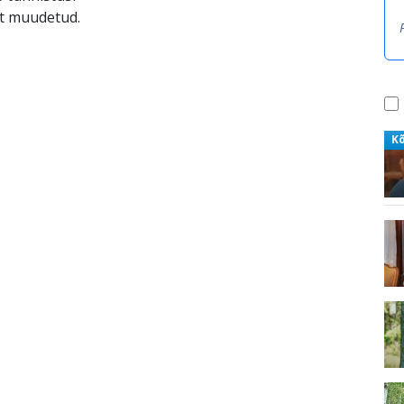
ult muudetud.
K