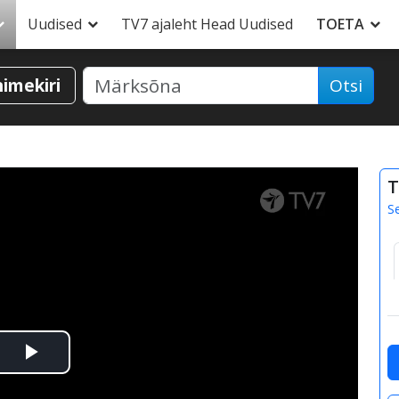
Uudised
TV7 ajaleht Head Uudised
TOETA
nimekiri
Otsi
T
S
Esita