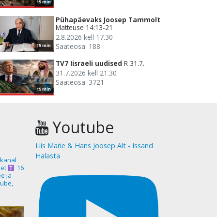
15 min
Pühapäevaks Joosep Tammolt
Matteuse 14:13-21
2.8.2026 kell 17.30
Saateosa: 188
15 min
TV7 Iisraeli uudised
R 31.7.
31.7.2026 kell 21.30
Saateosa: 3721
15 min
Youtube
Liis Marie & Hans Joosep Alt - Issand
Halasta
akanal
et
16
ee ja
ube,