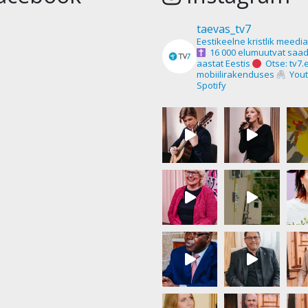
taevas_tv7
Eestikeelne kristlik meedi
16 000 elumuutvat saad
aastat Eestis
Otse: tv7.
mobiilirakenduses
Yout
Spotify