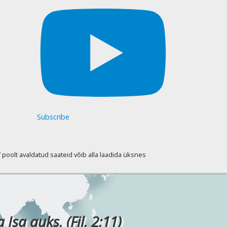
Subscribe
oolt avaldatud saateid võib alla laadida üksnes
Isa auks. (Fil. 2:11)