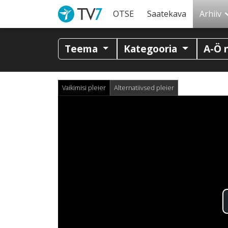
OTSE
Saatekava
Arhiiv
Teema
Kategooria
A-Ö 
Vaikimisi pleier
Alternatiivsed pleier