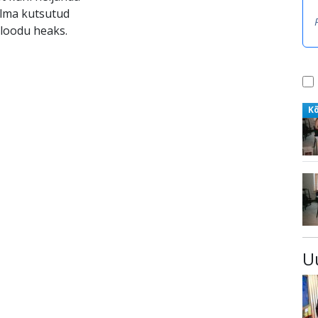
ilma kutsutud
loodu heaks.
K
U