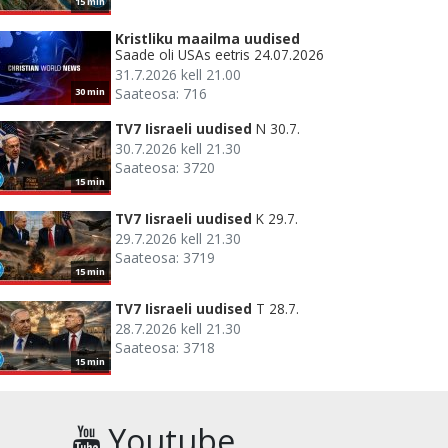
15 min
Kristliku maailma uudised
Saade oli USAs eetris 24.07.2026
31.7.2026 kell 21.00
Saateosa: 716
30 min
TV7 Iisraeli uudised
N 30.7.
30.7.2026 kell 21.30
Saateosa: 3720
15 min
TV7 Iisraeli uudised
K 29.7.
29.7.2026 kell 21.30
Saateosa: 3719
15 min
TV7 Iisraeli uudised
T 28.7.
28.7.2026 kell 21.30
Saateosa: 3718
15 min
Youtube