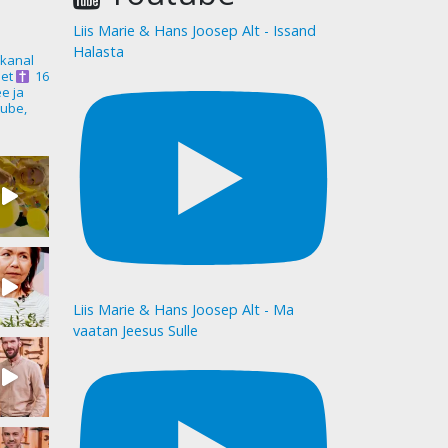
Liis Marie & Hans Joosep Alt - Issand
Halasta
akanal
et
16
ee ja
ube,
Liis Marie & Hans Joosep Alt - Ma
vaatan Jeesus Sulle