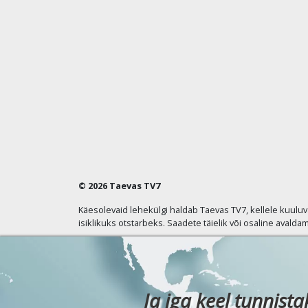
© 2026 Taevas TV7
Käesolevaid lehekülgi haldab Taevas TV7, kellele kuulu
isiklikuks otstarbeks. Saadete täielik või osaline avaldam
Ja iga keel tunnista