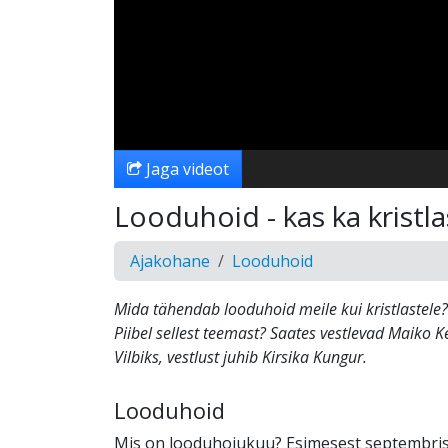
Jaga videot
Looduhoid - kas ka kristl
Ajakohane
Looduhoid
Mida tähendab looduhoid meile kui kristlastele?
Piibel sellest teemast? Saates vestlevad Maiko K
Vilbiks, vestlust juhib Kirsika Kungur.
Looduhoid
Mis on looduhoiukuu? Esimesest septembris