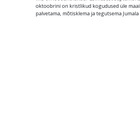
oktoobrini on kristlikud kogudused üle maa
palvetama, mõtisklema ja tegutsema Jumala 