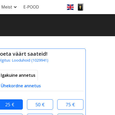
Meist
E-POOD
oeta väärt saateid!
elgitus:
Looduhoid
(
1029941
)
Igakuine annetus
Ühekordne annetus
25 €
50 €
75 €