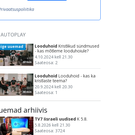
Privaatsuspoliitika
AUTOPLAY
Looduhoid
Kristlikud sündmused
õige uuemad
- kas mõtleme looduhoiule?
4.10.2024 kell 21.30
Saateosa: 2
30 min
Looduhoid
Looduhoid - kas ka
kristlaste teema?
20.9.2024 kell 20.30
Saateosa: 1
30 min
uemad arhiivis
TV7 Iisraeli uudised
K 5.8.
5.8.2026 kell 21.30
Saateosa: 3724
15 min