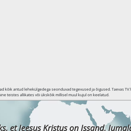
vad kõik antud lehekülgedega seonduvad tegevused ja õigused. Taevas TV7 p
ine teistes allikates või ükskõik millisel muul kujul on keelatud.
ks, et Jeesus Kristus on Issand, Jumala 