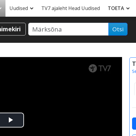
Uudised
TV7 ajaleht Head Uudised
TOETA
nimekiri
Otsi
T
S
Esita