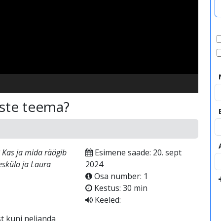
video
aste teema?
 Kas ja mida räägib
Esimene saade: 20. sept
esküla ja Laura
2024
Osa number: 1
Kestus: 30 min
Keeled:
t kuni neljanda