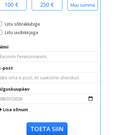
100 €
250 €
Liitu sõbraklubiga
Liitu uudiskirjaga
Nimi
E-post
Alguskuupäev
Lisa sõnum
TOETA SIIN