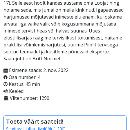
17). Selle eest hoolt kandes austame oma Loojat ning
hoiame seda, mis Jumal on meile kinkinud. Igapäevased
harjumused mõjutavad inimeste elu enam, kui oskame
arvata. Iga väike valik võib kogusummana mõjutada
inimese tervist heas või halvas suunas. Uues
elustiilisarjas räägime tervislikust toitumisest, näitame
praktilisi võimlemisharjutusi, uurime Piiblit tervisega
seotud teemadel ja küsitleme põnevaid eksperte.
Saatejuht on Britt Normet.
Esimene saade: 2. nov. 2022
Osa number: 4
Kestus: 45 min
Keeled:
Viitenumber: 1290
Toeta väärt saateid!
Selgitus:
Liblika tiivalöök
(
1290
)