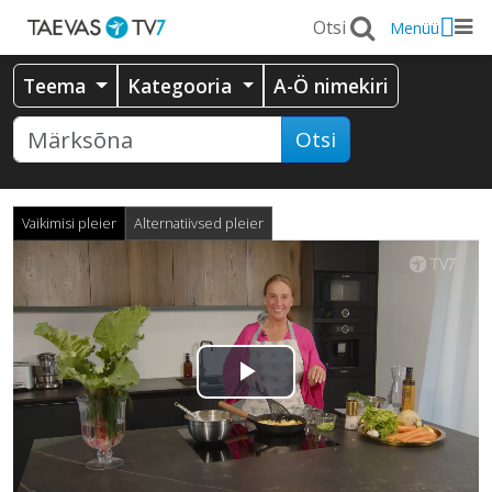
Menüü
Teema
Kategooria
A-Ö nimekiri
Otsi
Vaikimisi pleier
Alternatiivsed pleier
Esita
video