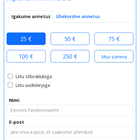
Igakuine annetus
Ühekordne annetus
25 €
50 €
75 €
100 €
250 €
Liitu sõbraklubiga
Liitu uudiskirjaga
Nimi
E-post