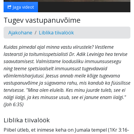
Jaga videot
Tugev vastupanuvõime
Ajakohane
Liblika tiivalöök
Kuidas pimedal ajal minna vastu viirustele? Vestleme
lastearsti ja toitumisspetsialisti Dr. Adik Leviniga hea tervise
saavutamisest. Valmistame loodusliku immuunsusesegu
ning teeme spetsiaalselt immuunsust tugevdavaid
võimlemisharjutusi. Jeesus annab meile kõige tugevama
vastupanuvõime ja sügavama rahu, mis kandub ka füüsilisse
tervisesse. "Mina olen eluleib. Kes minu juurde tuleb, see ei
nälgi iialgi, ja kes minusse usub, see ei janune enam iialgi."
(Joh 6:35)
Liblika tiivalöök
Piibel ütleb, et inimese keha on Jumala tempel (1Kr 3:16-