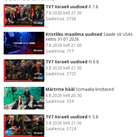
TV7 Iisraeli uudised
R 7.8.
7.8.2026 kell 21.30
Saateosa: 3726
15 min
Kristliku maailma uudised
Saade oli USAs
eetris 31.07.2026
7.8.2026 kell 21.00
Saateosa: 717
30 min
TV7 Iisraeli uudised
N 6.8.
6.8.2026 kell 21.30
Saateosa: 3725
15 min
Märtrite hääl
Somaalia kristlased
6.8.2026 kell 20.30
Saateosa: 334
30 min
TV7 Iisraeli uudised
K 5.8.
5.8.2026 kell 21.30
Saateosa: 3724
15 min