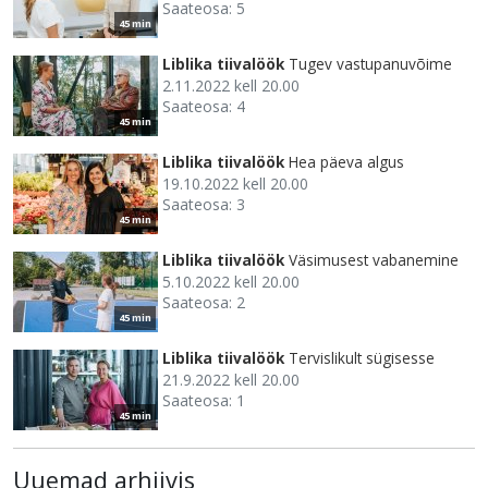
Saateosa: 5
45 min
Liblika tiivalöök
Tugev vastupanuvõime
2.11.2022 kell 20.00
Saateosa: 4
45 min
Liblika tiivalöök
Hea päeva algus
19.10.2022 kell 20.00
Saateosa: 3
45 min
Liblika tiivalöök
Väsimusest vabanemine
5.10.2022 kell 20.00
Saateosa: 2
45 min
Liblika tiivalöök
Tervislikult sügisesse
21.9.2022 kell 20.00
Saateosa: 1
45 min
Uuemad arhiivis