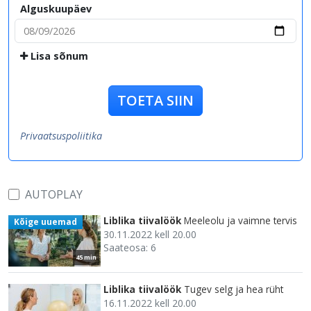
Alguskuupäev
Lisa sõnum
TOETA SIIN
Privaatsuspoliitika
AUTOPLAY
Liblika tiivalöök
Meeleolu ja vaimne tervis
Kõige uuemad
30.11.2022 kell 20.00
Saateosa: 6
45 min
Liblika tiivalöök
Tugev selg ja hea rüht
16.11.2022 kell 20.00