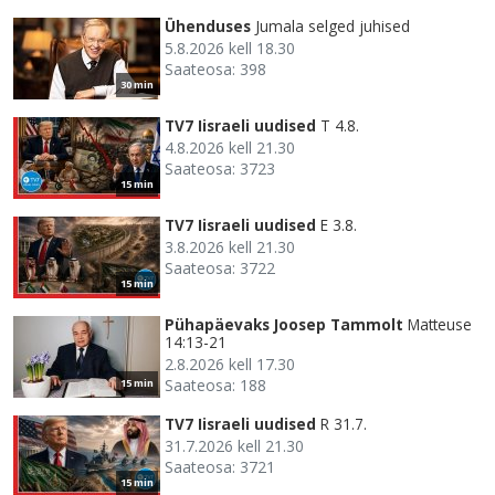
Ühenduses
Jumala selged juhised
5.8.2026 kell 18.30
Saateosa: 398
30 min
TV7 Iisraeli uudised
T 4.8.
4.8.2026 kell 21.30
Saateosa: 3723
15 min
TV7 Iisraeli uudised
E 3.8.
3.8.2026 kell 21.30
Saateosa: 3722
15 min
Pühapäevaks Joosep Tammolt
Matteuse
14:13-21
2.8.2026 kell 17.30
Saateosa: 188
15 min
TV7 Iisraeli uudised
R 31.7.
31.7.2026 kell 21.30
Saateosa: 3721
15 min