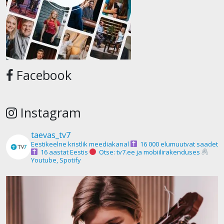
Facebook
Instagram
taevas_tv7
Eestikeelne kristlik meediakanal
16 000 elumuutvat saadet
16 aastat Eestis
Otse: tv7.ee ja mobiilirakenduses
Youtube, Spotify