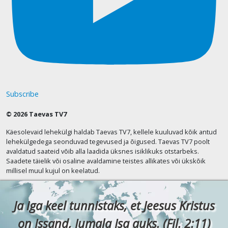
Subscribe
© 2026 Taevas TV7
Käesolevaid lehekülgi haldab Taevas TV7, kellele kuuluvad kõik antud
lehekülgedega seonduvad tegevused ja õigused. Taevas TV7 poolt
avaldatud saateid võib alla laadida üksnes isiklikuks otstarbeks.
Saadete täielik või osaline avaldamine teistes allikates või ükskõik
millisel muul kujul on keelatud.
Ja iga keel tunnistaks, et Jeesus Kristus
on Issand, Jumala Isa auks. (Fil. 2:11)