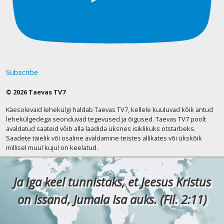
Subscribe
© 2026 Taevas TV7
Käesolevaid lehekülgi haldab Taevas TV7, kellele kuuluvad kõik antud
lehekülgedega seonduvad tegevused ja õigused. Taevas TV7 poolt
avaldatud saateid võib alla laadida üksnes isiklikuks otstarbeks.
Saadete täielik või osaline avaldamine teistes allikates või ükskõik
millisel muul kujul on keelatud.
Ja iga keel tunnistaks, et Jeesus Kristus
on Issand, Jumala Isa auks. (Fil. 2:11)