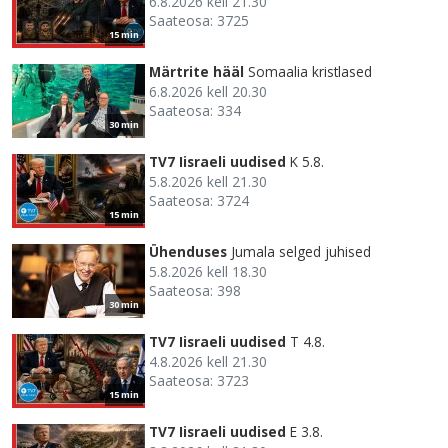
6.8.2026 kell 21.30
Saateosa: 3725
15 min
Märtrite hääl
Somaalia kristlased
6.8.2026 kell 20.30
Saateosa: 334
30 min
TV7 Iisraeli uudised
K 5.8.
5.8.2026 kell 21.30
Saateosa: 3724
15 min
Ühenduses
Jumala selged juhised
5.8.2026 kell 18.30
Saateosa: 398
30 min
TV7 Iisraeli uudised
T 4.8.
4.8.2026 kell 21.30
Saateosa: 3723
15 min
TV7 Iisraeli uudised
E 3.8.