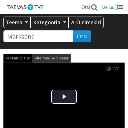
Menüü
Teema
Kategooria
A-Ö nimekiri
Otsi
Vaikimisi pleier
Alternatiivsed pleier
Esita
video