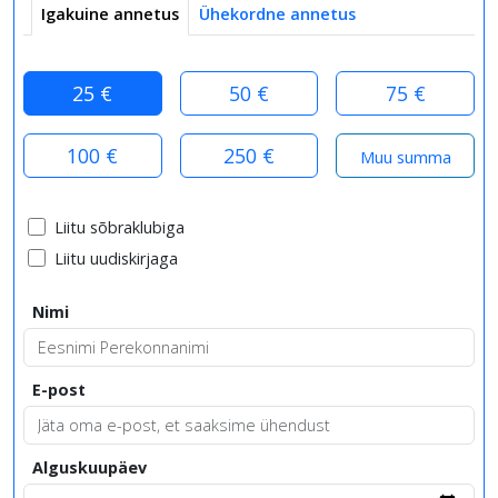
Igakuine annetus
Ühekordne annetus
25 €
50 €
75 €
100 €
250 €
Liitu sõbraklubiga
Liitu uudiskirjaga
Nimi
E-post
Alguskuupäev