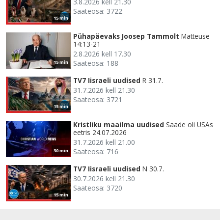
3.8.2026 kell 21.30
Saateosa: 3722
15 min
Pühapäevaks Joosep Tammolt
Matteuse
14:13-21
2.8.2026 kell 17.30
Saateosa: 188
15 min
TV7 Iisraeli uudised
R 31.7.
31.7.2026 kell 21.30
Saateosa: 3721
15 min
Kristliku maailma uudised
Saade oli USAs
eetris 24.07.2026
31.7.2026 kell 21.00
Saateosa: 716
30 min
TV7 Iisraeli uudised
N 30.7.
30.7.2026 kell 21.30
Saateosa: 3720
15 min