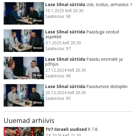
Lase Sõnal süttida
Usk, lootus, armastus 1
10.1.2025 kell 20.30
Saateosa: 98
30 min
Lase Sõnal süttida
Paastuga seotud
aspektid
3.1.2025 kell 20.30
Saateosa: 97
30 min
Lase Sõnal süttida
Paastu eesmärk ja
põhjus
27.12.2024 kell 20.30
Saateosa: 96
30 min
Lase Sõnal süttida
Paastumise distsipliin
20.12.2024 kell 20.30
Saateosa: 95
30 min
Uuemad arhiivis
TV7 Iisraeli uudised
R 7.8.
7.8.2026 kell 21.30