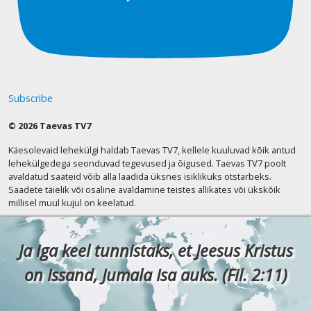
Subscribe
© 2026 Taevas TV7
Käesolevaid lehekülgi haldab Taevas TV7, kellele kuuluvad kõik antud
lehekülgedega seonduvad tegevused ja õigused. Taevas TV7 poolt
avaldatud saateid võib alla laadida üksnes isiklikuks otstarbeks.
Saadete täielik või osaline avaldamine teistes allikates või ükskõik
millisel muul kujul on keelatud.
Ja iga keel tunnistaks, et Jeesus Kristus
on Issand, Jumala Isa auks. (Fil. 2:11)