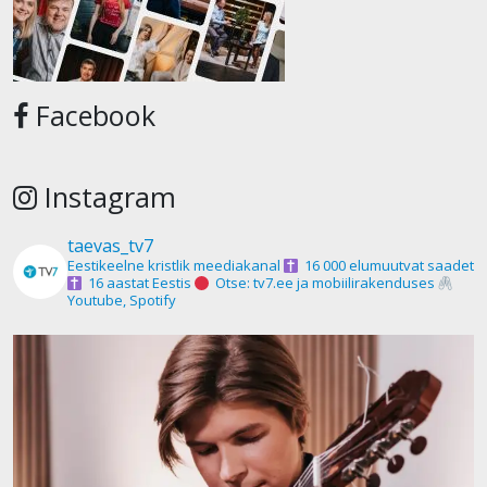
Facebook
Instagram
taevas_tv7
Eestikeelne kristlik meediakanal
16 000 elumuutvat saadet
16 aastat Eestis
Otse: tv7.ee ja mobiilirakenduses
Youtube, Spotify