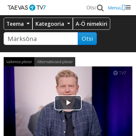
Menüü
Teema
Kategooria
A-Ö nimekiri
Otsi
Vaikimisi pleier
Alternatiivsed pleier
Esita
video