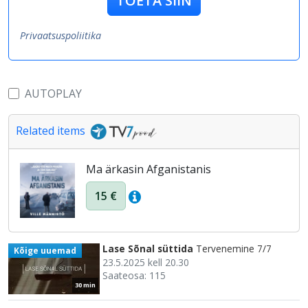
TOETA SIIN
Privaatsuspoliitika
AUTOPLAY
Related items
Ma ärkasin Afganistanis
15 €
Lase Sõnal süttida
Tervenemine 7/7
Kõige uuemad
23.5.2025 kell 20.30
Saateosa: 115
30 min