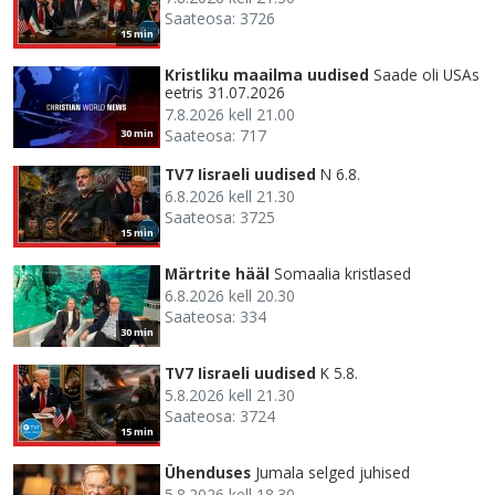
Saateosa: 3726
15 min
Kristliku maailma uudised
Saade oli USAs
eetris 31.07.2026
7.8.2026 kell 21.00
Saateosa: 717
30 min
TV7 Iisraeli uudised
N 6.8.
6.8.2026 kell 21.30
Saateosa: 3725
15 min
Märtrite hääl
Somaalia kristlased
6.8.2026 kell 20.30
Saateosa: 334
30 min
TV7 Iisraeli uudised
K 5.8.
5.8.2026 kell 21.30
Saateosa: 3724
15 min
Ühenduses
Jumala selged juhised
5.8.2026 kell 18.30