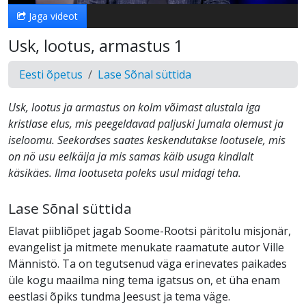
Jaga videot
Usk, lootus, armastus 1
Eesti õpetus
Lase Sõnal süttida
Usk, lootus ja armastus on kolm võimast alustala iga
kristlase elus, mis peegeldavad paljuski Jumala olemust ja
iseloomu. Seekordses saates keskendutakse lootusele, mis
on nö usu eelkäija ja mis samas käib usuga kindlalt
käsikäes. Ilma lootuseta poleks usul midagi teha.
Lase Sõnal süttida
Elavat piibliõpet jagab Soome-Rootsi päritolu misjonär,
evangelist ja mitmete menukate raamatute autor Ville
Männistö. Ta on tegutsenud väga erinevates paikades
üle kogu maailma ning tema igatsus on, et üha enam
eestlasi õpiks tundma Jeesust ja tema väge.