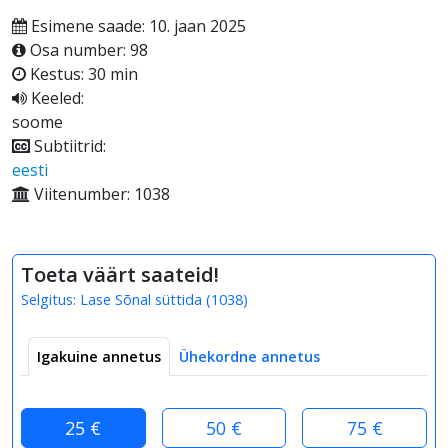
Esimene saade: 10. jaan 2025
Osa number: 98
Kestus: 30 min
Keeled:
soome
Subtiitrid:
eesti
Viitenumber: 1038
Toeta väärt saateid!
Selgitus:
Lase Sõnal süttida
(
1038
)
Igakuine annetus
Ühekordne annetus
25 €
50 €
75 €