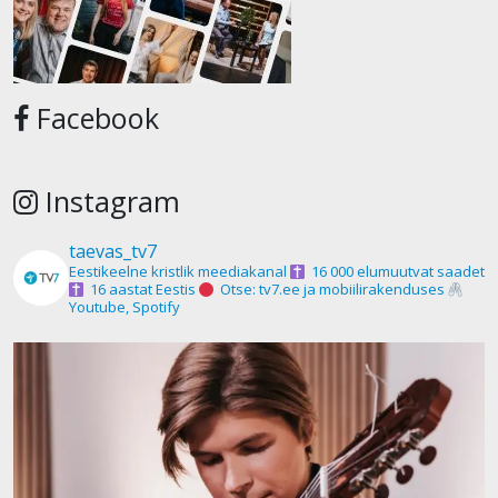
Facebook
Instagram
taevas_tv7
Eestikeelne kristlik meediakanal
16 000 elumuutvat saadet
16 aastat Eestis
Otse: tv7.ee ja mobiilirakenduses
Youtube, Spotify