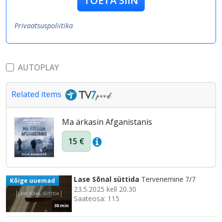
TOETA SIIN
Privaatsuspoliitika
AUTOPLAY
Related items
Ma ärkasin Afganistanis
15 €
Lase Sõnal süttida
Tervenemine 7/7
Kõige uuemad
23.5.2025 kell 20.30
Saateosa: 115
30 min