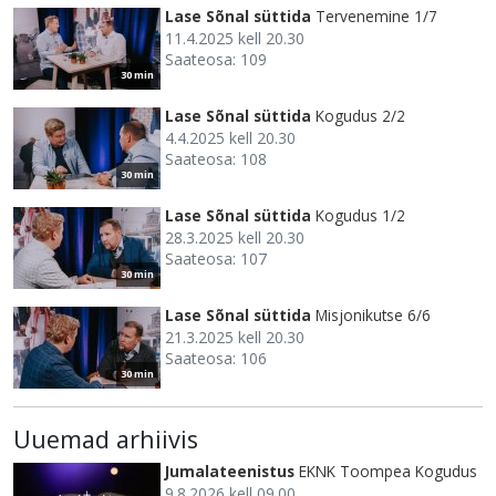
Lase Sõnal süttida
Tervenemine 1/7
11.4.2025 kell 20.30
Saateosa: 109
30 min
Lase Sõnal süttida
Kogudus 2/2
4.4.2025 kell 20.30
Saateosa: 108
30 min
Lase Sõnal süttida
Kogudus 1/2
28.3.2025 kell 20.30
Saateosa: 107
30 min
Lase Sõnal süttida
Misjonikutse 6/6
21.3.2025 kell 20.30
Saateosa: 106
30 min
Uuemad arhiivis
Jumalateenistus
EKNK Toompea Kogudus
9.8.2026 kell 09.00