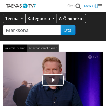
Menüü
Teema
Kategooria
A-Ö nimekiri
Otsi
Vaikimisi pleier
Alternatiivsed pleier
Esita
video