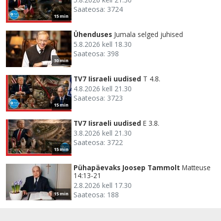
Saateosa: 3724
15 min
Ühenduses
Jumala selged juhised
5.8.2026 kell 18.30
Saateosa: 398
30 min
TV7 Iisraeli uudised
T 4.8.
4.8.2026 kell 21.30
Saateosa: 3723
15 min
TV7 Iisraeli uudised
E 3.8.
3.8.2026 kell 21.30
Saateosa: 3722
15 min
Pühapäevaks Joosep Tammolt
Matteuse
14:13-21
2.8.2026 kell 17.30
Saateosa: 188
15 min