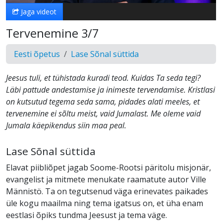
Jaga videot
Tervenemine 3/7
Eesti õpetus
Lase Sõnal süttida
Jeesus tuli, et tühistada kuradi teod. Kuidas Ta seda tegi?
Läbi pattude andestamise ja inimeste tervendamise. Kristlasi
on kutsutud tegema seda sama, pidades alati meeles, et
tervenemine ei sõltu meist, vaid Jumalast. Me oleme vaid
Jumala käepikendus siin maa peal.
Lase Sõnal süttida
Elavat piibliõpet jagab Soome-Rootsi päritolu misjonär,
evangelist ja mitmete menukate raamatute autor Ville
Männistö. Ta on tegutsenud väga erinevates paikades
üle kogu maailma ning tema igatsus on, et üha enam
eestlasi õpiks tundma Jeesust ja tema väge.