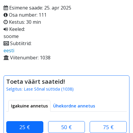
Esimene saade: 25. apr 2025
Osa number: 111
Kestus: 30 min
Keeled:
soome
Subtiitrid:
eesti
Viitenumber: 1038
Toeta väärt saateid!
Selgitus:
Lase Sõnal süttida
(
1038
)
Igakuine annetus
Ühekordne annetus
25 €
50 €
75 €