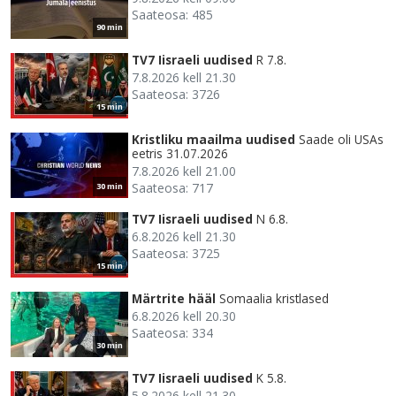
Saateosa: 485
90 min
TV7 Iisraeli uudised
R 7.8.
7.8.2026 kell 21.30
Saateosa: 3726
15 min
Kristliku maailma uudised
Saade oli USAs
eetris 31.07.2026
7.8.2026 kell 21.00
Saateosa: 717
30 min
TV7 Iisraeli uudised
N 6.8.
6.8.2026 kell 21.30
Saateosa: 3725
15 min
Märtrite hääl
Somaalia kristlased
6.8.2026 kell 20.30
Saateosa: 334
30 min
TV7 Iisraeli uudised
K 5.8.
5.8.2026 kell 21.30